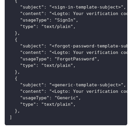
  {
    "subject": "<sign-in-template-subject>",
    "content": "<Logto: Your verification code
    "usageType": "SignIn",
    "type": "text/plain",
  },
  {
    "subject": "<forgot-password-template-subj
    "content": "<Logto: Your verification code
    "usageType": "ForgotPassword",
    "type": "text/plain",
  },
  {
    "subject": "<generic-template-subject>",
    "content": "<Logto: Your verification code
    "usageType": "Generic",
    "type": "text/plain",
  },
]