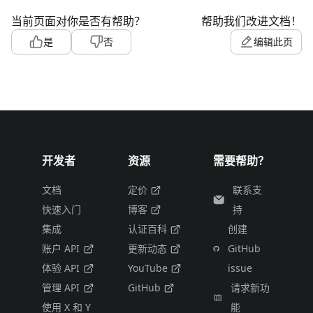
当前页面对你是否有帮助？
帮助我们改进文档！
是
否
编辑此页
开发者
资源
需要帮助？
文档
定价
联系支
快速入门
博客
持
集成
认证百科
创建
账户 API
更新动态
GitHub
体验 API
YouTube
issue
管理 API
GitHub
请求新功
使用 X 和 Y
能