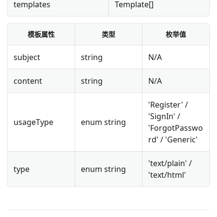
templates
Template[]
模板属性
类型
枚举值
subject
string
N/A
content
string
N/A
'Register' /
'SignIn' /
usageType
enum string
'ForgotPasswo
rd' / 'Generic'
'text/plain' /
type
enum string
'text/html'