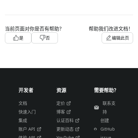
当前页面对你是否有帮助？
帮助我们改进文档！
是
否
编辑此页
开发者
资源
需要帮助？
文档
定价
联系支
快速入门
博客
持
集成
认证百科
创建
账户 API
更新动态
GitHub
体验 API
YouTube
issue