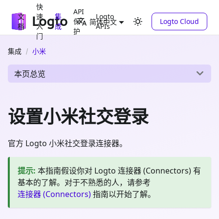
快
API
文
速
集
Logto
保
Logto Cloud
简体中文
档
入
成
APIs
护
门
集成
小米
本页总览
设置小米社交登录
官方 Logto 小米社交登录连接器。
提示
:
本指南假设你对 Logto 连接器 (Connectors) 有
基本的了解。对于不熟悉的人，请参考
连接器 (Connectors)
指南以开始了解。