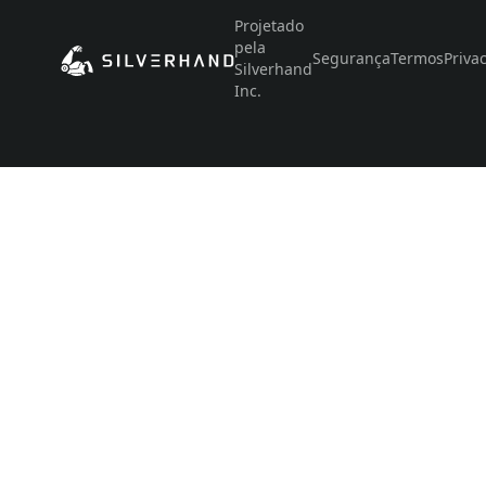
Projetado
pela
Segurança
Termos
Priva
Silverhand
Inc.