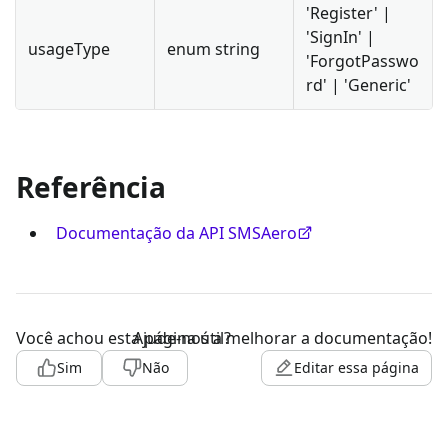
'Register' |
'SignIn' |
usageType
enum string
'ForgotPasswo
rd' | 'Generic'
Referência
Documentação da API SMSAero
Você achou esta página útil?
Ajude-nos a melhorar a documentação!
Sim
Não
Editar essa página