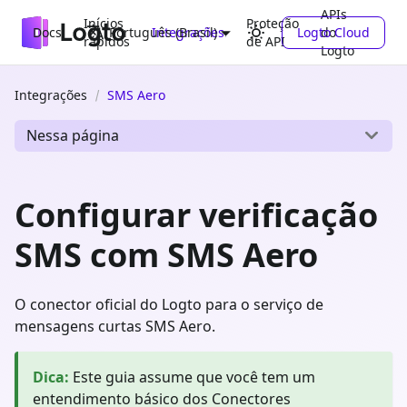
APIs
Inícios
Proteção
Docs
Integrações
Logto Cloud
do
Português (Brasil)
rápidos
de API
Logto
Integrações
SMS Aero
Nessa página
Configurar verificação
SMS com SMS Aero
O conector oficial do Logto para o serviço de
mensagens curtas SMS Aero.
Dica
:
Este guia assume que você tem um
entendimento básico dos Conectores