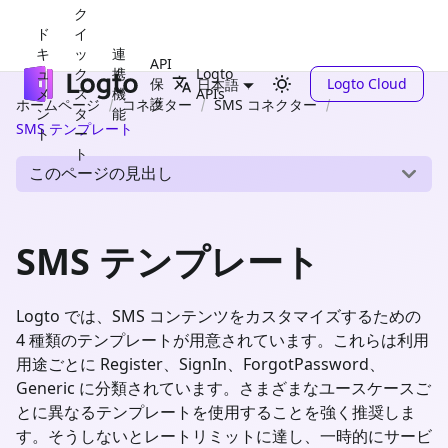
ク
ド
イ
キ
ッ
連
API
ュ
ク
携
Logto
保
Logto Cloud
日本語
メ
ス
機
APIs
護
ホームページ
コネクター
SMS コネクター
ン
タ
能
SMS テンプレート
ト
ー
ト
このページの見出し
SMS テンプレート
Logto では、SMS コンテンツをカスタマイズするための
4 種類のテンプレートが用意されています。これらは利用
用途ごとに Register、SignIn、ForgotPassword、
Generic に分類されています。さまざまなユースケースご
とに異なるテンプレートを使用することを強く推奨しま
す。そうしないとレートリミットに達し、一時的にサービ