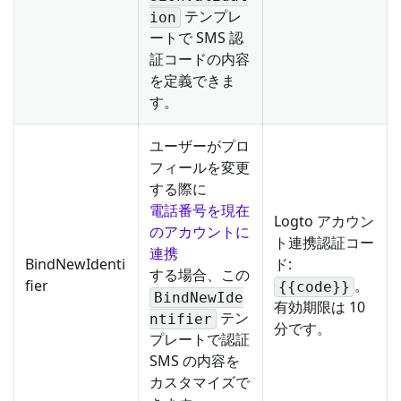
テンプレ
ion
ートで SMS 認
証コードの内容
を定義できま
す。
ユーザーがプロ
フィールを変更
する際に
電話番号を現在
Logto アカウン
のアカウントに
ト連携認証コー
連携
BindNewIdenti
ド:
する場合、この
fier
。
{{code}}
BindNewIde
有効期限は 10
テン
ntifier
分です。
プレートで認証
SMS の内容を
カスタマイズで