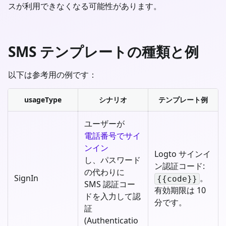
スが利用できなくなる可能性があります。
SMS テンプレートの種類と例
以下は参考用の例です：
usageType
シナリオ
テンプレート例
ユーザーが
電話番号でサイ
ンイン
Logto サインイ
し、パスワード
ン認証コード:
の代わりに
SignIn
。
{{code}}
SMS 認証コー
有効期限は 10
ドを入力して認
分です。
証
(Authenticatio