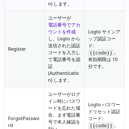
n) します。
ユーザーが
電話番号でアカ
ウントを作成
Logto サインア
し、Logto から
ップ認証コー
送信された認証
ド:
Register
コードを入力し
。
{{code}}
て電話番号を認
有効期限は 10
証
分です。
(Authenticatio
n) します。
ユーザーがログ
イン時にパスワ
Logto パスワー
ードを忘れた場
ドリセット認証
合、まず電話番
ForgotPasswo
コード:
号で本人確認を
rd
。
{{code}}
行い