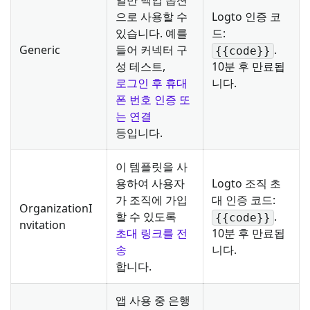
으로 사용할 수
Logto 인증 코
있습니다. 예를
드:
Generic
들어 커넥터 구
.
{{code}}
성 테스트,
10분 후 만료됩
로그인 후 휴대
니다.
폰 번호 인증 또
는 연결
등입니다.
이 템플릿을 사
용하여 사용자
Logto 조직 초
가 조직에 가입
대 인증 코드:
OrganizationI
할 수 있도록
.
{{code}}
nvitation
초대 링크를 전
10분 후 만료됩
송
니다.
합니다.
앱 사용 중 은행