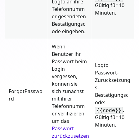
Logto an ihre
Gültig für 10
Telefonnumm
Minuten.
er gesendeten
Bestätigungsc
ode eingeben.
Wenn
Benutzer ihr
Passwort beim
Logto
Login
Passwort-
vergessen,
Zurücksetzung
können sie
s-
ForgotPasswo
sich zunächst
Bestätigungsc
rd
mit ihrer
ode:
Telefonnumm
.
{{code}}
er verifizieren,
Gültig für 10
um das
Minuten.
Passwort
zurückzusetzen