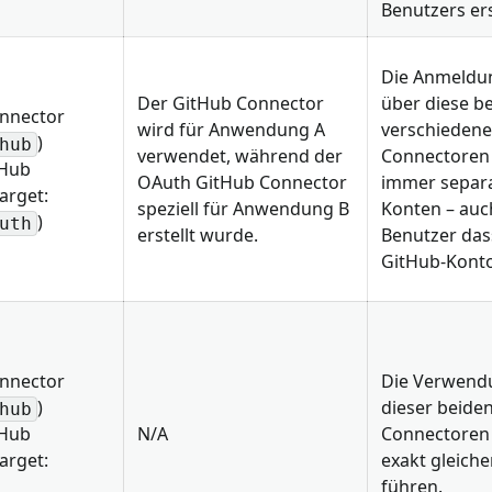
Benutzers ers
Die Anmeldun
Der GitHub Connector
über diese b
onnector
wird für Anwendung A
verschieden
)
hub
verwendet, während der
Connectoren 
tHub
OAuth GitHub Connector
immer separa
arget:
speziell für Anwendung B
Konten – auc
)
uth
erstellt wurde.
Benutzer das
GitHub-Kont
onnector
Die Verwend
)
dieser beide
hub
tHub
N/A
Connectoren
arget:
exakt gleich
führen.