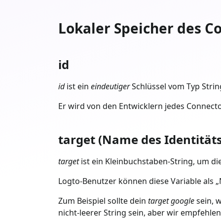
Lokaler Speicher des C
id
id
ist ein
eindeutiger
Schlüssel vom Typ String
Er wird von den Entwicklern jedes Connect
target (Name des Identität
target
ist ein Kleinbuchstaben-String, um di
Logto-Benutzer können diese Variable als „
Zum Beispiel sollte dein
target
google
sein, 
nicht-leerer String sein, aber wir empfehle