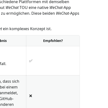
rschiedene Plattformen mit demselben
aut
WeChat
TOU eine native
WeChat
-App
zu ermöglichen. Diese beiden
WeChat
-Apps
et
ein komplexes Konzept ist.
bnis
Empfohlen?
✅
all.
h, dass sich
 bei einem
anmeldet,
❌
GitHub-
anderen