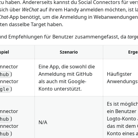
u haben. Andererseits kannst du Social Connectors für ve
sich über
WeChat
auf ihrem Handy anmelden möchten, ist l
hat
-App benötigt, um die Anmeldung in Webanwendungen 
lten dasselbe Target haben.
und Empfehlungen für Benutzer zusammengefasst, da
targ
spiel
Szenario
Erge
onnector
Eine App, die sowohl die
)
Anmeldung mit GitHub
Häufigster
hub
onnector
als auch mit Google-
Anwendungsf
)
Konto unterstützt.
gle
Es ist möglic
onnector
ein Benutzer
)
Logto-Konto 
hub
N/A
onnector
das mit dem 
)
Konto eines 
hub