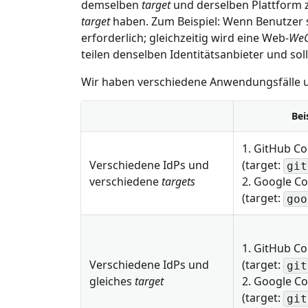
demselben
target
und derselben Plattform z
target
haben. Zum Beispiel: Wenn Benutzer 
erforderlich; gleichzeitig wird eine Web-
WeC
teilen denselben Identitätsanbieter und sol
Wir haben verschiedene Anwendungsfälle 
Bei
1. GitHub C
Verschiedene IdPs und
(target:
git
verschiedene
targets
2. Google C
(target:
goo
1. GitHub C
Verschiedene IdPs und
(target:
git
gleiches
target
2. Google C
(target:
git