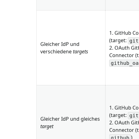
1. GitHub C
(target:
git
Gleicher IdP und
2. OAuth Gi
verschiedene
targets
Connector (t
github_oa
1. GitHub C
(target:
git
Gleicher IdP und gleiches
2. OAuth Gi
target
Connector (t
)
github