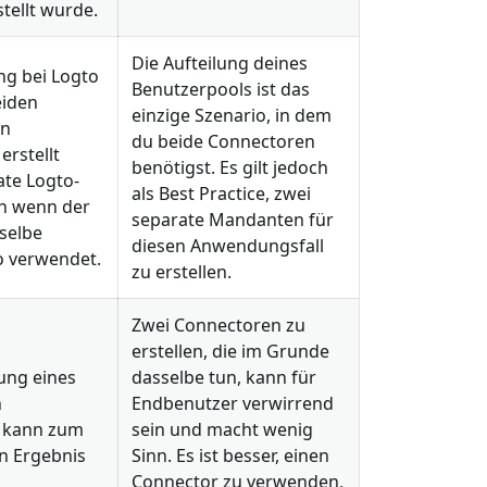
tellt wurde.
Die Aufteilung deines
g bei Logto
Benutzerpools ist das
eiden
einzige Szenario, in dem
en
du beide Connectoren
erstellt
benötigst. Es gilt jedoch
te Logto-
als Best Practice, zwei
h wenn der
separate Mandanten für
selbe
diesen Anwendungsfall
o verwendet.
zu erstellen.
Zwei Connectoren zu
erstellen, die im Grunde
ung eines
dasselbe tun, kann für
n
Endbenutzer verwirrend
 kann zum
sein und macht wenig
en Ergebnis
Sinn. Es ist besser, einen
Connector zu verwenden,