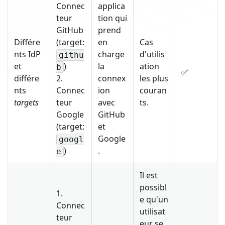
Connec
applica
teur
tion qui
GitHub
prend
Différe
(target:
en
Cas
nts IdP
charge
d'utilis
githu
et
)
la
ation
b
✅
différe
2.
connex
les plus
nts
Connec
ion
couran
targets
teur
avec
ts.
Google
GitHub
(target:
et
Google
googl
)
.
e
Il est
possibl
1.
e qu'un
Connec
utilisat
teur
eur se