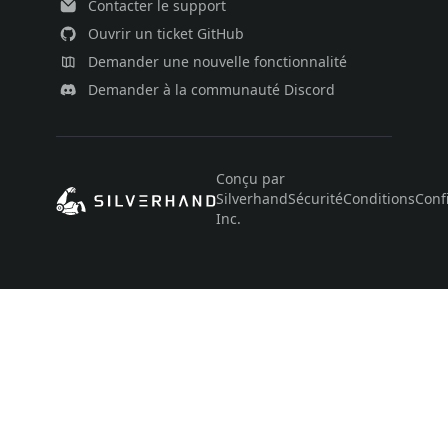
Contacter le support
Ouvrir un ticket GitHub
Demander une nouvelle fonctionnalité
Demander à la communauté Discord
Conçu par
Silverhand
Sécurité
Conditions
Confi
Inc.