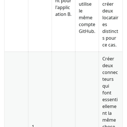
nt pour
utilise
créer
l'applic
le
deux
ation B.
même
locatair
compte
es
GitHub.
distinct
s pour
ce cas.
Créer
deux
connec
teurs
qui
font
essenti
elleme
nt la
même
1.
chose