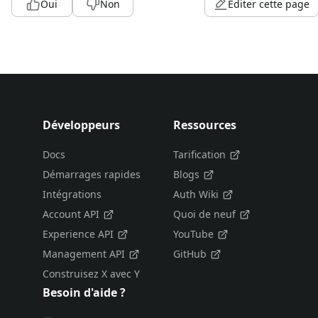
Oui
Non
Éditer cette page
Développeurs
Ressources
Docs
Tarification
Démarrages rapides
Blogs
Intégrations
Auth Wiki
Account API
Quoi de neuf
Experience API
YouTube
Management API
GitHub
Construisez X avec Y
Besoin d'aide ?