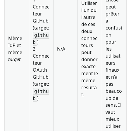
Utiliser
Connec
peut
l'un ou
teur
prêter
l'autre
GitHub
à
de ces
(target:
confusi
deux
on
githu
Même
connec
)
pour
b
IdP et
teurs
2.
N/A
les
même
peut
Connec
utilisat
target
donner
teur
eurs
exacte
OAuth
finaux
ment le
GitHub
et n'a
même
(target:
pas
résulta
beauco
githu
t.
)
up de
b
sens. Il
vaut
mieux
utiliser