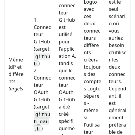
Logto
est le
connec
avec
seul
teur
ces
scénari
1.
GitHub
deux
o où
Connec
est
connec
vous
teur
utilisé
teurs
auriez
GitHub
pour
différe
besoin
(target:
l'applic
nts
d'utilise
ation A,
githu
Même
créera
r les
)
tandis
b
IdP et
toujour
deux
2.
que le
différe
s des
connec
Connec
connec
nts
compte
teurs.
teur
teur
targets
s Logto
Cepend
OAuth
OAuth
séparé
ant, il
GitHub
GitHub
s -
est
(target:
a été
même
général
créé
githu
si
ement
spécifi
b_oau
l'utilisa
préféra
)
queme
th
teur
ble de