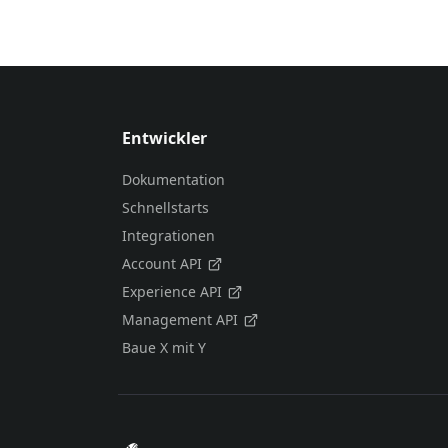
Entwickler
Dokumentation
Schnellstarts
Integrationen
Account API
Experience API
Management API
Baue X mit Y