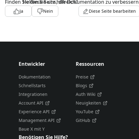
Finden Sie diese Seite hilfreich?
Helfen Sie uns, die Dokumentation zu verbessern
Ja
Nein
Diese Seite bearbeiten
Entwickler
Ressourcen
Dokumentation
Preise
Schnellstarts
Blogs
Integrationen
Auth Wiki
Account API
Neuigkeiten
Experience API
YouTube
Management API
GitHub
Baue X mit Y
Benötigen Sie Hilfe?