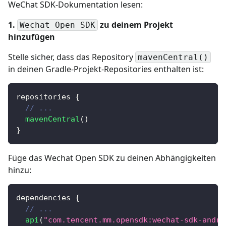
WeChat SDK-Dokumentation lesen:
1.
zu deinem Projekt
Wechat Open SDK
hinzufügen
Stelle sicher, dass das Repository
mavenCentral()
in deinen Gradle-Projekt-Repositories enthalten ist:
repositories 
{
// ...
mavenCentral
(
)
}
Füge das Wechat Open SDK zu deinen Abhängigkeiten
hinzu:
dependencies 
{
// ...
api
(
"com.tencent.mm.opensdk:wechat-sdk-andro