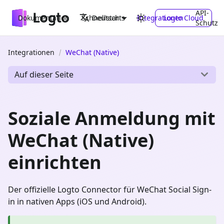
API-
Dokumentation
Schnellstarts
Integrationen
Logto Cloud
Deutsch
Schutz
Integrationen
WeChat (Native)
Auf dieser Seite
Soziale Anmeldung mit
WeChat (Native)
einrichten
Der offizielle Logto Connector für WeChat Social Sign-
in in nativen Apps (iOS und Android).