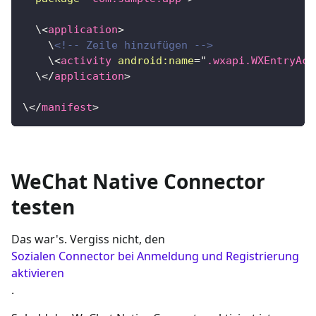
  \
<
application
>
    \
<!-- Zeile hinzufügen -->
    \
<
activity
android:
name
=
"
.wxapi.WXEntryAct
  \
</
application
>
\
</
manifest
>
WeChat Native Connector
testen
Das war's. Vergiss nicht, den
Sozialen Connector bei Anmeldung und Registrierung
aktivieren
.