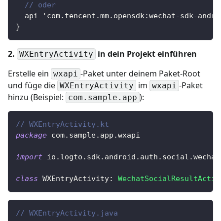
// oder
  api 'com
.
tencent
.
mm
.
opensdk
:
wechat
-
sdk
-
andro
}
2.
in dein Projekt einführen
WXEntryActivity
Erstelle ein
-Paket unter deinem Paket-Root
wxapi
und füge die
im
-Paket
WXEntryActivity
wxapi
hinzu (Beispiel:
):
com.sample.app
// WXEntryActivity.kt
package
 com
.
sample
.
app
.
wxapi
import
 io
.
logto
.
sdk
.
android
.
auth
.
social
.
wechat
class
 WXEntryActivity
:
WechatSocialResultActiv
// WXEntryActivity.java