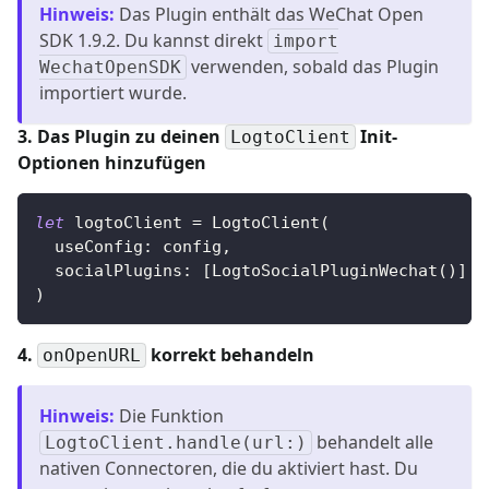
Hinweis
:
Das Plugin enthält das WeChat Open
SDK 1.9.2. Du kannst direkt
import
verwenden, sobald das Plugin
WechatOpenSDK
importiert wurde.
3. Das Plugin zu deinen
Init-
LogtoClient
Optionen hinzufügen
let
 logtoClient 
=
LogtoClient
(
  useConfig
:
 config
,
  socialPlugins
:
[
LogtoSocialPluginWechat
(
)
]
)
4.
korrekt behandeln
onOpenURL
Hinweis
:
Die Funktion
behandelt alle
LogtoClient.handle(url:)
nativen Connectoren, die du aktiviert hast. Du