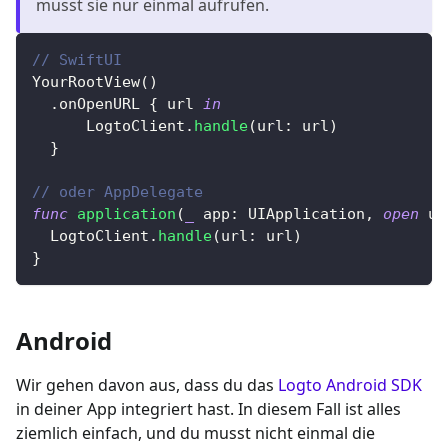
musst sie nur einmal aufrufen.
// SwiftUI
YourRootView
(
)
.
onOpenURL 
{
 url 
in
LogtoClient
.
handle
(
url
:
 url
)
}
// oder AppDelegate
func
application
(
_
 app
:
UIApplication
,
open
 ur
LogtoClient
.
handle
(
url
:
 url
)
}
Android
Wir gehen davon aus, dass du das
Logto Android SDK
in deiner App integriert hast. In diesem Fall ist alles
ziemlich einfach, und du musst nicht einmal die