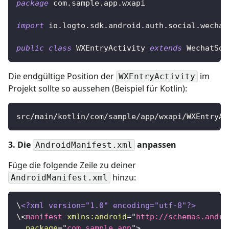
package
com
.
sample
.
app
.
wxapi
import
io
.
logto
.
sdk
.
android
.
auth
.
social
.
wechat
public
class
WXEntryActivity
extends
WechatSoc
Die endgültige Position der
im
WXEntryActivity
Projekt sollte so aussehen (Beispiel für Kotlin):
src/main/kotlin/com/sample/app/wxapi/WXEntryAc
3. Die
anpassen
AndroidManifest.xml
Füge die folgende Zeile zu deiner
hinzu:
AndroidManifest.xml
\
<?xml version="1.0" encoding="utf-8"?>
\
<
manifest
xmlns:
android
=
"
http://schemas.andro
package
=
"
com.sample.app
"
>