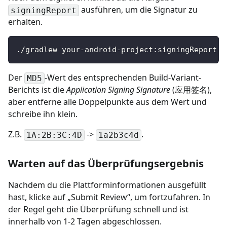
ausführen, um die Signatur zu
signingReport
erhalten.
./gradlew your-android-project:signingReport
Der
-Wert des entsprechenden Build-Variant-
MD5
Berichts ist die
Application Signing Signature
(应用签名),
aber entferne alle Doppelpunkte aus dem Wert und
schreibe ihn klein.
Z.B.
->
.
1A:2B:3C:4D
1a2b3c4d
Warten auf das Überprüfungsergebnis
Nachdem du die Plattforminformationen ausgefüllt
hast, klicke auf „Submit Review“, um fortzufahren. In
der Regel geht die Überprüfung schnell und ist
innerhalb von 1-2 Tagen abgeschlossen.