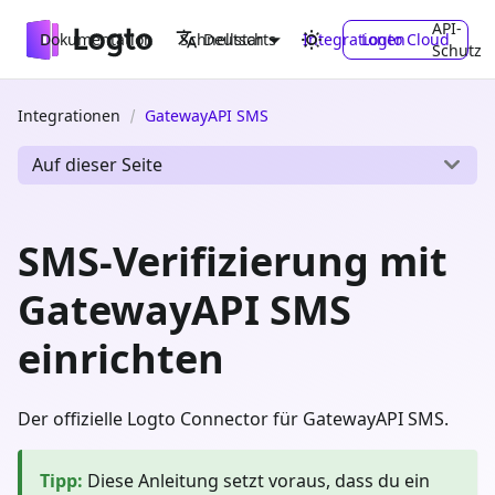
API-
Dokumentation
Schnellstarts
Integrationen
Logto Cloud
Deutsch
Schutz
Integrationen
GatewayAPI SMS
Auf dieser Seite
SMS-Verifizierung mit
GatewayAPI SMS
einrichten
Der offizielle Logto Connector für GatewayAPI SMS.
Tipp
:
Diese Anleitung setzt voraus, dass du ein