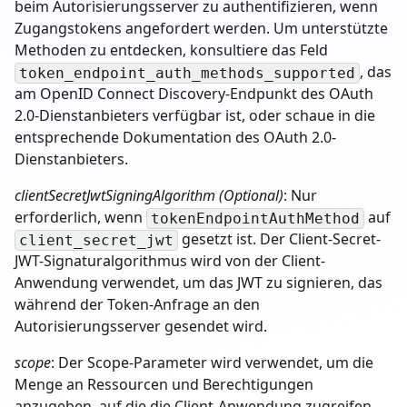
beim Autorisierungsserver zu authentifizieren, wenn
Zugangstokens angefordert werden. Um unterstützte
Methoden zu entdecken, konsultiere das Feld
, das
token_endpoint_auth_methods_supported
am OpenID Connect Discovery-Endpunkt des OAuth
2.0-Dienstanbieters verfügbar ist, oder schaue in die
entsprechende Dokumentation des OAuth 2.0-
Dienstanbieters.
clientSecretJwtSigningAlgorithm (Optional)
: Nur
erforderlich, wenn
auf
tokenEndpointAuthMethod
gesetzt ist. Der Client-Secret-
client_secret_jwt
JWT-Signaturalgorithmus wird von der Client-
Anwendung verwendet, um das JWT zu signieren, das
während der Token-Anfrage an den
Autorisierungsserver gesendet wird.
scope
: Der Scope-Parameter wird verwendet, um die
Menge an Ressourcen und Berechtigungen
anzugeben, auf die die Client-Anwendung zugreifen