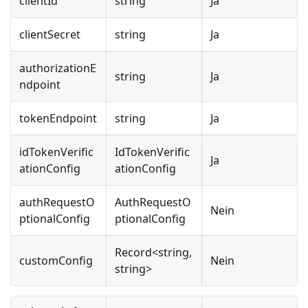
clientId
string
Ja
clientSecret
string
Ja
authorizationE
string
Ja
ndpoint
tokenEndpoint
string
Ja
idTokenVerific
IdTokenVerific
Ja
ationConfig
ationConfig
authRequestO
AuthRequestO
Nein
ptionalConfig
ptionalConfig
Record<string,
customConfig
Nein
string>