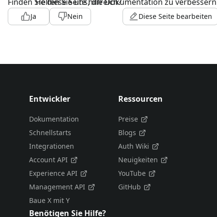
Finden Sie diese Seite hilfreich?
Helfen Sie uns, die Dokumentation zu verbessern
Ja
Nein
Diese Seite bearbeiten
Entwickler
Ressourcen
Dokumentation
Preise
Schnellstarts
Blogs
Integrationen
Auth Wiki
Account API
Neuigkeiten
Experience API
YouTube
Management API
GitHub
Baue X mit Y
Benötigen Sie Hilfe?