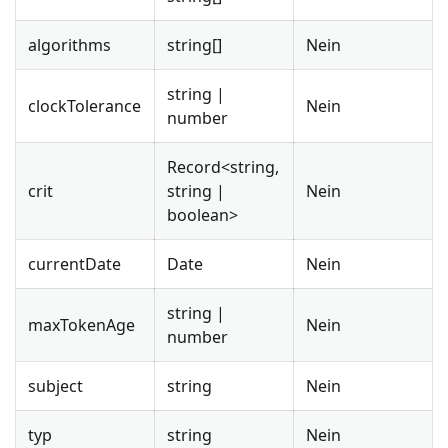
algorithms
string[]
Nein
string |
clockTolerance
Nein
number
Record<string,
crit
string |
Nein
boolean>
currentDate
Date
Nein
string |
maxTokenAge
Nein
number
subject
string
Nein
typ
string
Nein