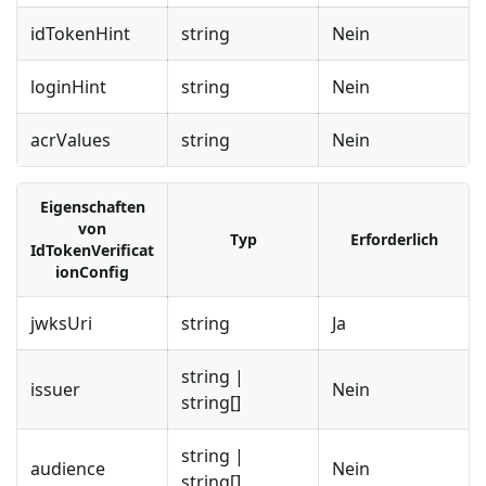
idTokenHint
string
Nein
loginHint
string
Nein
acrValues
string
Nein
Eigenschaften
von
Typ
Erforderlich
IdTokenVerificat
ionConfig
jwksUri
string
Ja
string |
issuer
Nein
string[]
string |
audience
Nein
string[]