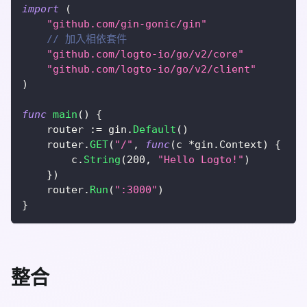
import
(
"github.com/gin-gonic/gin"
// 加入相依套件
"github.com/logto-io/go/v2/core"
"github.com/logto-io/go/v2/client"
)
func
main
(
)
{
	router 
:=
 gin
.
Default
(
)
	router
.
GET
(
"/"
,
func
(
c 
*
gin
.
Context
)
{
		c
.
String
(
200
,
"Hello Logto!"
)
}
)
	router
.
Run
(
":3000"
)
}
整合