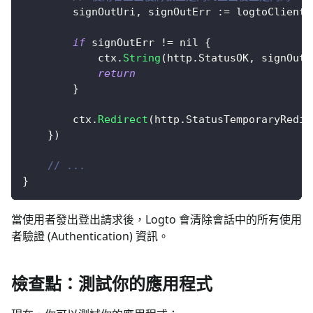
		signOutUri
,
 signOutErr 
:=
 logtoClient
.
if
 signOutErr 
!=
nil
{
			ctx
.
String
(
http
.
StatusOK
,
 signOutE
return
}
		ctx
.
Redirect
(
http
.
StatusTemporaryRedir
}
)
// ...
}
當使用者發出登出請求後，Logto 會清除會話中的所有使用
者驗證 (Authentication) 資訊。
檢查點：測試你的應用程式