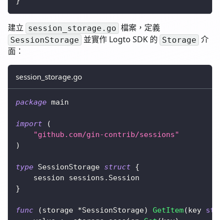
}
建立
檔案，定義
session_storage.go
並實作 Logto SDK 的
介
SessionStorage
Storage
面：
session_storage.go
package
 main
import
(
"github.com/gin-contrib/sessions"
)
type
 SessionStorage 
struct
{
	session sessions
.
Session
}
func
(
storage 
*
SessionStorage
)
GetItem
(
key 
str