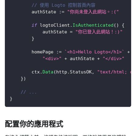
// 使用 Logto 控制首頁內容
		authState 
:=
"你尚未登入此網站。:("
if
 logtoClient
.
IsAuthenticated
(
)
{
			authState 
=
"你已登入此網站！:)"
}
		homePage 
:=
`<h1>Hello Logto</h1>`
+
"<div>"
+
 authState 
+
"</div>"
		ctx
.
Data
(
http
.
StatusOK
,
"text/html; ch
}
)
// ...
}
配置你的應用程式