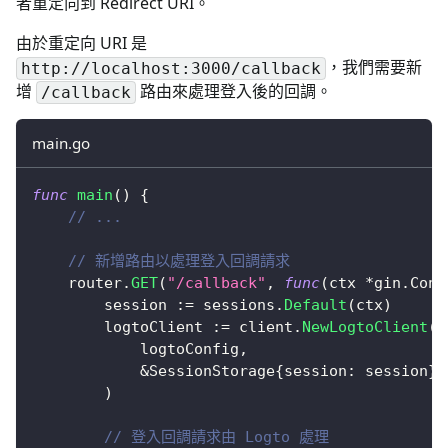
者重定向到 Redirect URI。
由於重定向 URI 是
，我們需要新
http://localhost:3000/callback
增
路由來處理登入後的回調。
/callback
main.go
func
main
(
)
{
// ...
// 新增路由以處理登入回調請求
	router
.
GET
(
"/callback"
,
func
(
ctx 
*
gin
.
Cont
		session 
:=
 sessions
.
Default
(
ctx
)
		logtoClient 
:=
 client
.
NewLogtoClient
(
			logtoConfig
,
&
SessionStorage
{
session
:
 session
}
,
)
// 登入回調請求由 Logto 處理