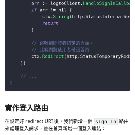
		err 
:=
 logtoClient
.
HandleSignInCallbac
if
 err 
!=
nil
{
			ctx
.
String
(
http
.
StatusInternalServ
return
}
// 跳轉到開發者指定的頁面。
// 此範例將使用者帶回首頁。
		ctx
.
Redirect
(
http
.
StatusTemporaryRedir
}
)
// ...
}
實作登入路由
在設定好 redirect URI 後，我們新增一個
路由
sign-in
來處理登入請求，並在首頁新增一個登入連結：