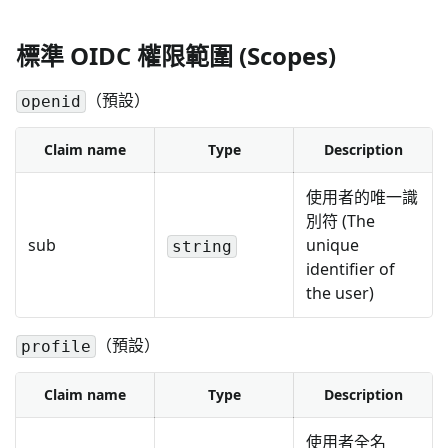
標準 OIDC 權限範圍 (Scopes)
（預設）
openid
Claim name
Type
Description
使用者的唯一識
別符 (The
sub
unique
string
identifier of
the user)
（預設）
profile
Claim name
Type
Description
使用者全名