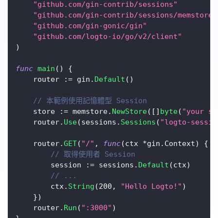
"github.com/gin-contrib/sessions"
"github.com/gin-contrib/sessions/memstore"
"github.com/gin-gonic/gin"
"github.com/logto-io/go/v2/client"
)
func
main
(
)
{
	router 
:=
 gin
.
Default
(
)
// 本範例使用記憶體型 Session
	store 
:=
 memstore
.
NewStore
(
[
]
byte
(
"your se
	router
.
Use
(
sessions
.
Sessions
(
"logto-sessio
	router
.
GET
(
"/"
,
func
(
ctx 
*
gin
.
Context
)
{
// 取得使用者 Session
		session 
:=
 sessions
.
Default
(
ctx
)
// ...
		ctx
.
String
(
200
,
"Hello Logto!"
)
}
)
	router
.
Run
(
":3000"
)