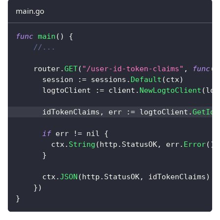
main.go
func
main
(
)
{
//...
    router
.
GET
(
"/user-id-token-claims"
,
func
(
c
      session 
:=
 sessions
.
Default
(
ctx
)
      logtoClient 
:=
 client
.
NewLogtoClient
(
log
      idTokenClaims
,
 err 
:=
 logtoClient
.
GetIdT
if
 err 
!=
nil
{
        ctx
.
String
(
http
.
StatusOK
,
 err
.
Error
(
)
)
}
      ctx
.
JSON
(
http
.
StatusOK
,
 idTokenClaims
)
}
)
}