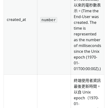
以來的毫秒數表
示。(Time the
End-User was
created_at
number
created. The
time is
represented
as the number
of milliseconds
since the Unix
epoch (1970-
01-
01T00:00:00Z).)
終端使用者資訊
最後更新時間。
以自 Unix
epoch（1970-
01-