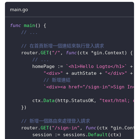
main.go
func
main
(
)
{
// ...
// 在首頁新增一個連結來執行登入請求
	router
.
GET
(
"/"
,
func
(
ctx 
*
gin
.
Context
)
{
// ...
		homePage 
:=
`<h1>Hello Logto</h1>`
+
"<div>"
+
 authState 
+
"</div>"
+
// 新增連結
`<div><a href="/sign-in">Sign In</
		ctx
.
Data
(
http
.
StatusOK
,
"text/html; ch
}
)
// 新增一個路由來處理登入請求
	router
.
GET
(
"/sign-in"
,
func
(
ctx 
*
gin
.
Conte
		session 
:=
 sessions
.
Default
(
ctx
)