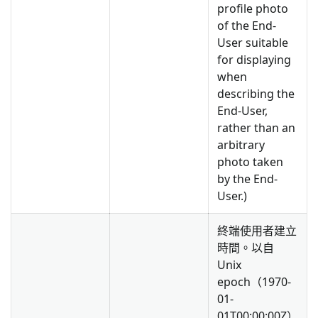
profile photo
of the End-
User suitable
for displaying
when
describing the
End-User,
rather than an
arbitrary
photo taken
by the End-
User.)
終端使用者建立
時間。以自
Unix
epoch（1970-
01-
01T00:00:00Z）