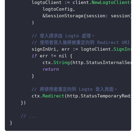
		logtoClient 
:=
 client
.
NewLogtoClient
(
			logtoConfig
,
&
SessionStorage
{
session
:
 session
}
,
)
// 登入請求由 Logto 處理。
// 使用者登入後將被重定向到 Redirect URI。
		signInUri
,
 err 
:=
 logtoClient
.
SignIn
(
"
if
 err 
!=
nil
{
			ctx
.
String
(
http
.
StatusInternalServ
return
}
// 將使用者重定向到 Logto 登入頁面。
		ctx
.
Redirect
(
http
.
StatusTemporaryRedir
}
)
// ...
}