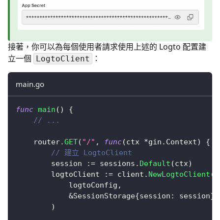
接著，你可以為每個使用者請求使用上述的 Logto 配置建
立一個
：
LogtoClient
main.go
func
main
(
)
{
// ...
	router
.
GET
(
"/"
,
func
(
ctx 
*
gin
.
Context
)
{
// 建立 LogtoClient
		session 
:=
 sessions
.
Default
(
ctx
)
		logtoClient 
:=
 client
.
NewLogtoClient
(
			logtoConfig
,
&
SessionStorage
{
session
:
 session
}
,
)