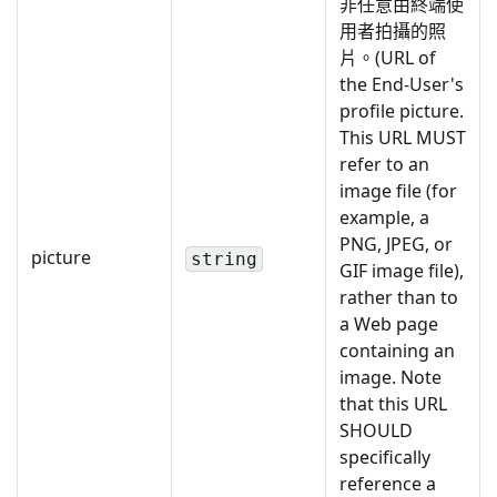
非任意由終端使
用者拍攝的照
片。(URL of
the End-User's
profile picture.
This URL MUST
refer to an
image file (for
example, a
PNG, JPEG, or
picture
string
GIF image file),
rather than to
a Web page
containing an
image. Note
that this URL
SHOULD
specifically
reference a