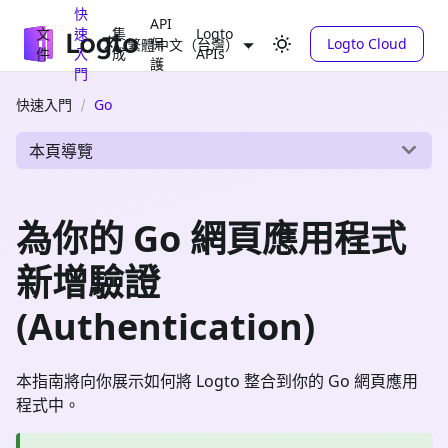
快
API
文
速
集
Logto
保
Logto Cloud
繁體中文（台灣）
件
入
成
APIs
護
門
快速入門
Go
本頁導覽
為你的 Go 網頁應用程式
新增驗證
(Authentication)
本指南將向你展示如何將 Logto 整合到你的 Go 網頁應用
程式中。