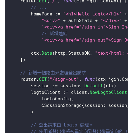
	router
.
GET
(
"/"
,
func
(
ctx 
*
gin
.
Context
)
{
// ...
		homePage 
:=
`<h1>Hello Logto</h1>`
+
"<div>"
+
 authState 
+
"</div>"
+
`<div><a href="/sign-in">Sign In</
// 新增連結
`<div><a href="/sign-out">Sign Out
		ctx
.
Data
(
http
.
StatusOK
,
"text/html; ch
}
)
// 新增一個路由來處理登出請求
	router
.
GET
(
"/sign-out"
,
func
(
ctx 
*
gin
.
Cont
		session 
:=
 sessions
.
Default
(
ctx
)
		logtoClient 
:=
 client
.
NewLogtoClient
(
			logtoConfig
,
&
SessionStorage
{
session
:
 session
}
,
)
// 登出請求由 Logto 處理。
// 使用者登出後將被重定向到登出後重定向的 UR