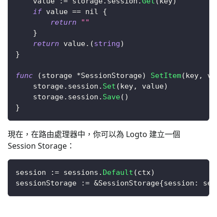
	value 
:=
 storage
.
session
.
Get
(
key
)
if
 value 
==
nil
{
return
""
}
return
 value
.
(
string
)
}
func
(
storage 
*
SessionStorage
)
SetItem
(
key
,
 va
	storage
.
session
.
Set
(
key
,
 value
)
	storage
.
session
.
Save
(
)
}
現在，在路由處理器中，你可以為 Logto 建立一個
Session Storage：
session 
:=
 sessions
.
Default
(
ctx
)
sessionStorage 
:=
&
SessionStorage
{
session
:
 ses