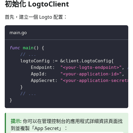
初始化 LogtoClient
首先，建立一個 Logto 配置：
main.go
func
main
(
)
{
// ...
	logtoConfig 
:=
&
client
.
LogtoConfig
{
		Endpoint
:
"<your-logto-endpoint>"
,
//
		AppId
:
"<your-application-id>"
,
		AppSecret
:
"<your-application-secret>"
}
// ...
}
提示
:
你可以在管理控制台的應用程式詳細資訊頁面找
到並複製「App Secret」：