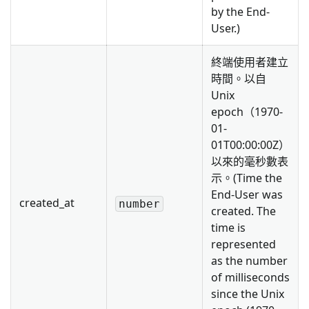
by the End-
User.)
終端使用者建立
時間。以自
Unix
epoch（1970-
01-
01T00:00:00Z）
以來的毫秒數表
示。(Time the
End-User was
created_at
number
created. The
time is
represented
as the number
of milliseconds
since the Unix