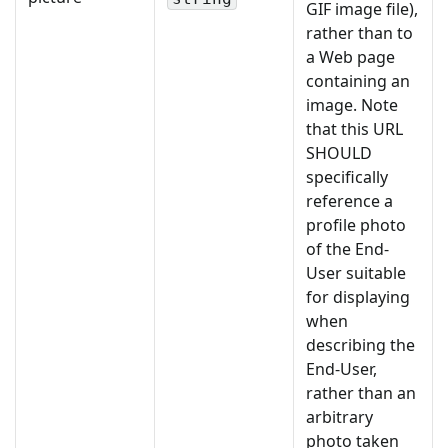
GIF image file),
rather than to
a Web page
containing an
image. Note
that this URL
SHOULD
specifically
reference a
profile photo
of the End-
User suitable
for displaying
when
describing the
End-User,
rather than an
arbitrary
photo taken