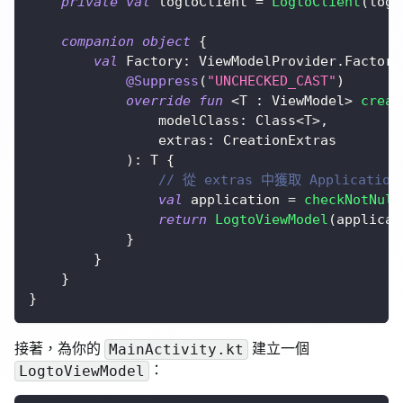
private
val
 logtoClient 
=
LogtoClient
(
logt
companion
object
{
val
 Factory
:
 ViewModelProvider
.
Factory
@Suppress
(
"UNCHECKED_CAST"
)
override
fun
<
T 
:
 ViewModel
>
creat
                modelClass
:
 Class
<
T
>
,
                extras
:
 CreationExtras
)
:
 T 
{
// 從 extras 中獲取 Applicatio
val
 application 
=
checkNotNull
return
LogtoViewModel
(
applicat
}
}
}
}
接著，為你的
建立一個
MainActivity.kt
：
LogtoViewModel