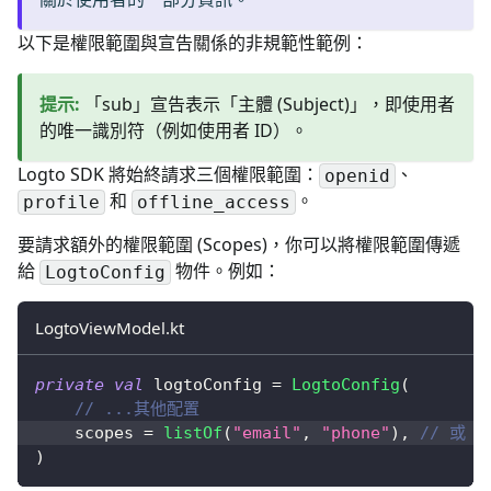
以下是權限範圍與宣告關係的非規範性範例：
提示
:
「sub」宣告表示「主體 (Subject)」，即使用者
的唯一識別符（例如使用者 ID）。
Logto SDK 將始終請求三個權限範圍：
、
openid
和
。
profile
offline_access
要請求額外的權限範圍 (Scopes)，你可以將權限範圍傳遞
給
物件。例如：
LogtoConfig
LogtoViewModel.kt
private
val
 logtoConfig 
=
LogtoConfig
(
// ...其他配置
    scopes 
=
listOf
(
"email"
,
"phone"
)
,
// 或 `l
)