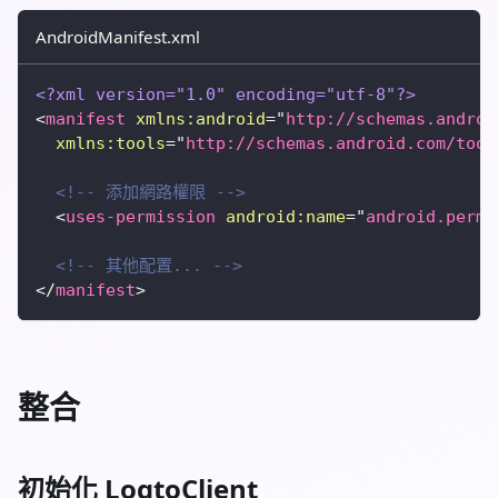
AndroidManifest.xml
<?xml version="1.0" encoding="utf-8"?>
<
manifest
xmlns:
android
=
"
http://schemas.androi
xmlns:
tools
=
"
http://schemas.android.com/tool
<!-- 添加網路權限 -->
<
uses-permission
android:
name
=
"
android.permi
<!-- 其他配置... -->
</
manifest
>
整合
初始化 LogtoClient