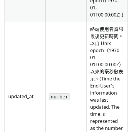
epoch (1970-
01-
01T00:00:00Z).)
終端使用者資訊
最後更新時間。
以自 Unix
epoch（1970-
01-
01T00:00:00Z）
以來的毫秒數表
示。(Time the
End-User's
information
updated_at
number
was last
updated. The
time is
represented
as the number