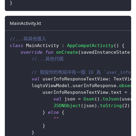
}
MainActivity.kt
//...與其他匯入
class
 MainActivity 
:
AppCompatActivity
(
)
{
override
fun
onCreate
(
savedInstanceState
:
 
//...其他代碼
// 假設你的佈局中有一個 ID 為 `user_info_t
val
 userInfoResponseTextView
:
 TextView
        logtoViewModel
.
userInfoResponse
.
observ
            userInfoResponseTextView
.
text 
=
if
val
 json 
=
Gson
(
)
.
toJson
(
userI
JSONObject
(
json
)
.
toString
(
2
)
}
else
{
""
}
}