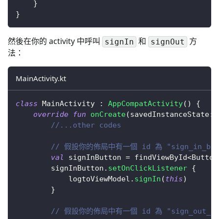
}
}
然後在你的 activity 中呼叫
和
方
signIn
signOut
法：
MainActivity.kt
class
 MainActivity 
:
AppCompatActivity
(
)
{
override
fun
onCreate
(
savedInstanceState
:
 
//...other codes
// 假設你的佈局中有一個 id 為 "sign_in_bu
val
 signInButton 
=
 findViewById
<
Button
        signInButton
.
setOnClickListener
{
            logtoViewModel
.
signIn
(
this
)
}
// 假設你的佈局中有一個 id 為 "sign_out_b