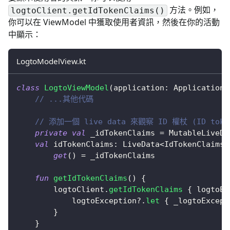
方法。例如，
logtoClient.getIdTokenClaims()
你可以在 ViewModel 中獲取使用者資訊，然後在你的活動
中顯示：
LogtoModelView.kt
class
LogtoViewModel
(
application
:
 Application
)
// ...其他代碼
// 添加一個 live data 來觀察 ID 權杖 (ID toke
private
val
 _idTokenClaims 
=
 MutableLiveDa
val
 idTokenClaims
:
 LiveData
<
IdTokenClaims
>
get
(
)
=
 _idTokenClaims
fun
getIdTokenClaims
(
)
{
        logtoClient
.
getIdTokenClaims
{
 logtoEx
            logtoException
?
.
let
{
 _logtoExcept
}
}