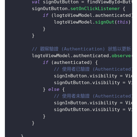
val
 signOutButton 
=
 findViewById
<
Butto
        signOutButton
.
setOnClickListener
{
if
(
logtoViewModel
.
authenticated
)
                logtoViewModel
.
signOut
(
this
)
}
}
// 觀察驗證 (Authentication) 狀態以更新 U
        logtoViewModel
.
authenticated
.
observe
(
t
if
(
authenticated
)
{
// 使用者已驗證 (Authenticated)
                signInButton
.
visibility 
=
 View
                signOutButton
.
visibility 
=
 Vie
}
else
{
// 使用者未驗證 (Authenticated)
                signInButton
.
visibility 
=
 View
                signOutButton
.
visibility 
=
 Vie
}
}
}