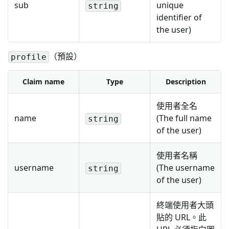
sub
unique
string
identifier of
the user)
（預設）
profile
Claim name
Type
Description
使用者全名
name
(The full name
string
of the user)
使用者名稱
username
(The username
string
of the user)
終端使用者大頭
貼的 URL。此