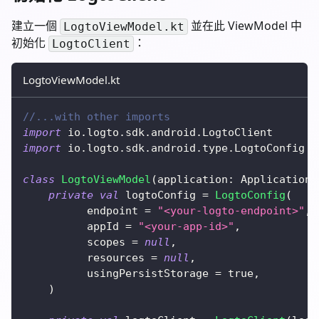
建立一個
並在此 ViewModel 中
LogtoViewModel.kt
初始化
：
LogtoClient
LogtoViewModel.kt
//...with other imports
import
 io
.
logto
.
sdk
.
android
.
LogtoClient
import
 io
.
logto
.
sdk
.
android
.
type
.
LogtoConfig
class
LogtoViewModel
(
application
:
 Application
)
private
val
 logtoConfig 
=
LogtoConfig
(
          endpoint 
=
"<your-logto-endpoint>"
,
          appId 
=
"<your-app-id>"
,
          scopes 
=
null
,
          resources 
=
null
,
          usingPersistStorage 
=
true
,
)