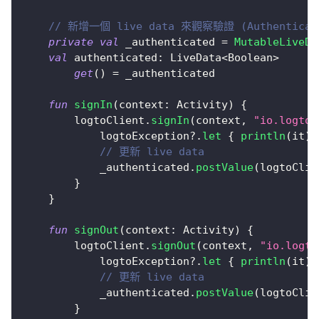
// 新增一個 live data 來觀察驗證 (Authenticat
private
val
 _authenticated 
=
MutableLiveDa
val
 authenticated
:
 LiveData
<
Boolean
>
get
(
)
=
 _authenticated
fun
signIn
(
context
:
 Activity
)
{
        logtoClient
.
signIn
(
context
,
"io.logto.
            logtoException
?
.
let
{
println
(
it
)
// 更新 live data
            _authenticated
.
postValue
(
logtoClie
}
}
fun
signOut
(
context
:
 Activity
)
{
        logtoClient
.
signOut
(
context
,
"io.logto
            logtoException
?
.
let
{
println
(
it
)
// 更新 live data
            _authenticated
.
postValue
(
logtoClie
}