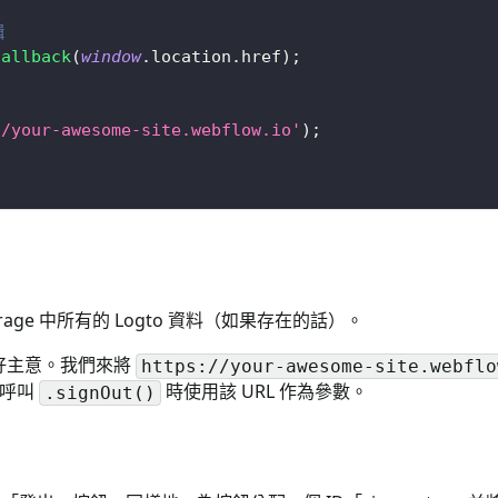
輯
Callback
(
window
.
location
.
href
)
;
//your-awesome-site.webflow.io'
)
;
orage 中所有的 Logto 資料（如果存在的話）。
好主意。我們來將
https://your-awesome-site.webflo
並在呼叫
時使用該 URL 作為參數。
.signOut()