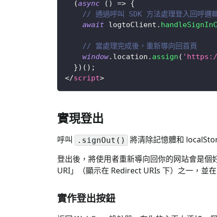
(
async
(
)
=>
{
// 通過呼叫 SDK 方法處理登入回呼邏
await
 logtoClient
.
handleSignIn
// 當處理完成後，重新導向回首頁
window
.
location
.
assign
(
'https:
}
)
(
)
;
</
script
>
實現登出
呼叫
將清除記憶體和 localSt
.signOut()
登出後，將使用者重新導向回你的网站會是個
URI」（顯示在 Redirect URIs 下）之一，
實作登出按鈕