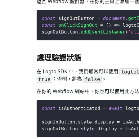
返回 Webflow 設計器，在你的主頁上添加
const
 signOutButton 
=
document
.
get
const
onClickSignOut
=
(
)
=>
 logto
signOutButton
.
addEventListener
(
'cl
處理驗證狀態
在 Logto SDK 中，我們通常可以使用
logto
；否則，將為
。
true
false
在你的 Webflow 網站中，你也可以使用
const
 isAuthenticated 
=
await
 logt
signInButton
.
style
.
display
=
 isAut
signOutButton
.
style
.
display
=
 isAu