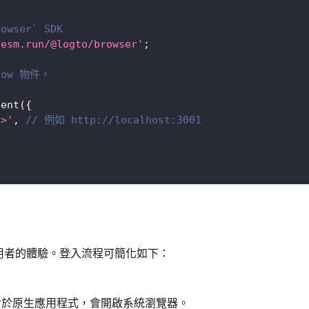
owser` SDK
/esm.run/@logto/browser'
;
dow 物件，
ient
(
{
t>'
,
// 例如 http://localhost:3001
,
用者的體驗。登入流程可簡化如下：
。對於原生應用程式，會開啟系統瀏覽器。