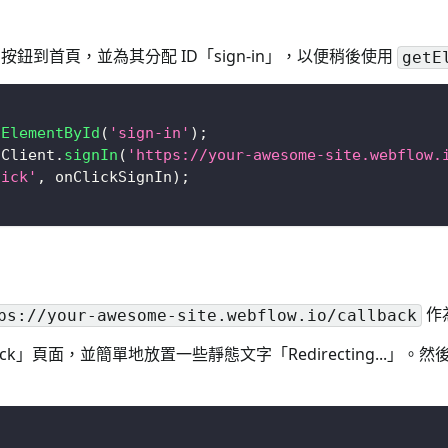
」按鈕到首頁，並為其分配 ID「sign-in」，以便稍後使用
getE
tElementById
(
'sign-in'
)
;
oClient
.
signIn
(
'https://your-awesome-site.webflow.
lick'
,
 onClickSignIn
)
;
作為
ps://your-awesome-site.webflow.io/callback
back」頁面，並簡單地放置一些靜態文字「Redirecting...」