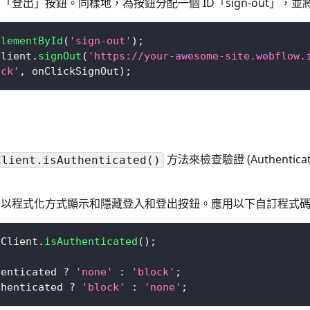
一個「登出」按鈕。同樣地，為按鈕分配一個 ID「sign-out
ElementById
(
'sign-out'
)
;
Client
.
signOut
(
'https://your-awesome-site.webflow.
ick'
,
 onClickSignOut
)
;
方法來檢查驗證 (Authenti
Client.isAuthenticated()
此方法以程式化方式顯示和隱藏登入和登出按鈕。應用以下自訂程式碼
oClient
.
isAuthenticated
(
)
;
henticated 
?
'none'
:
'block'
;
thenticated 
?
'block'
:
'none'
;