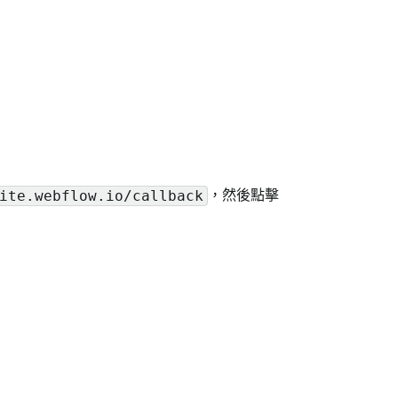
，然後點擊
ite.webflow.io/callback