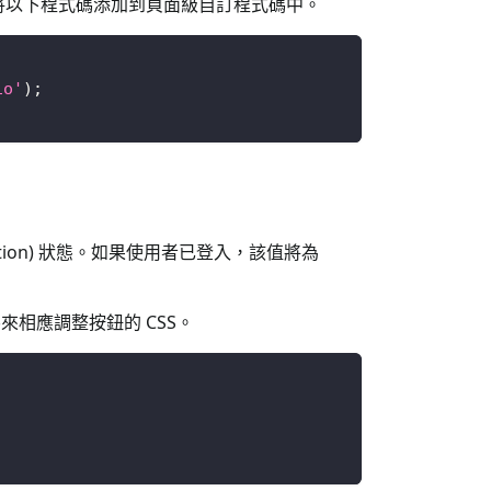
」，並將以下程式碼添加到頁面級自訂程式碼中。
io'
)
;
cation) 狀態。如果使用者已登入，該值將為
來相應調整按鈕的 CSS。