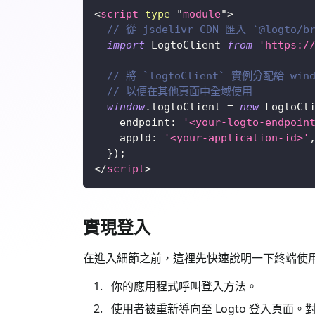
<
script
type
=
"
module
"
>
// 從 jsdelivr CDN 匯入 `@logto/br
import
LogtoClient
from
'https:/
// 將 `logtoClient` 實例分配給 win
// 以便在其他頁面中全域使用
window
.
logtoClient
=
new
LogtoCl
endpoint
:
'<your-logto-endpoin
appId
:
'<your-application-id>'
}
)
;
</
script
>
實現登入
在進入細節之前，這裡先快速說明一下終端使
你的應用程式呼叫登入方法。
使用者被重新導向至 Logto 登入頁面