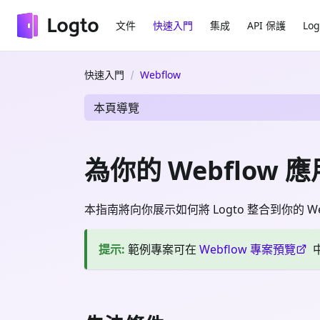
文件
快速入門
集成
API 保護
Log
快速入門
Webflow
本頁導覽
為你的 Webflow 應
本指南將向你展示如何將 Logto 整合到你的 We
提示
:
範例專案可在
Webflow 專案預覽