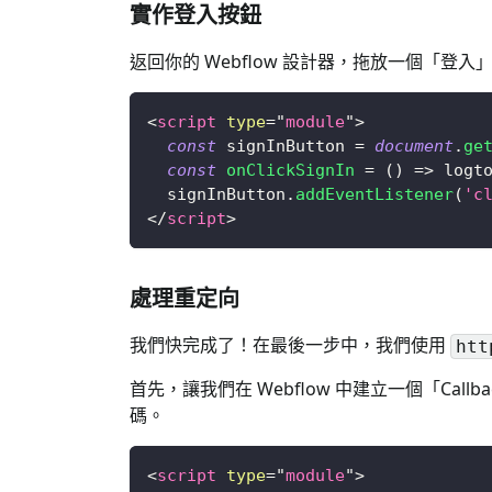
實作登入按鈕
返回你的 Webflow 設計器，拖放一個「登入
<
script
type
=
"
module
"
>
const
 signInButton 
=
document
.
ge
const
onClickSignIn
=
(
)
=>
 logt
  signInButton
.
addEventListener
(
'c
</
script
>
處理重定向
我們快完成了！在最後一步中，我們使用
htt
首先，讓我們在 Webflow 中建立一個「Call
碼。
<
script
type
=
"
module
"
>