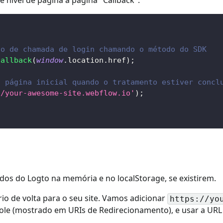
no de chamada de login chamando o método do SDK
Callback
(
window
.
location
.
href
)
;
a página inicial quando o tratamento estiver concl
//your-awesome-site.webflow.io'
)
;
dos do Logto na memória e no localStorage, se existirem.
rio de volta para o seu site. Vamos adicionar
https://yo
ole (mostrado em URIs de Redirecionamento), e usar a U