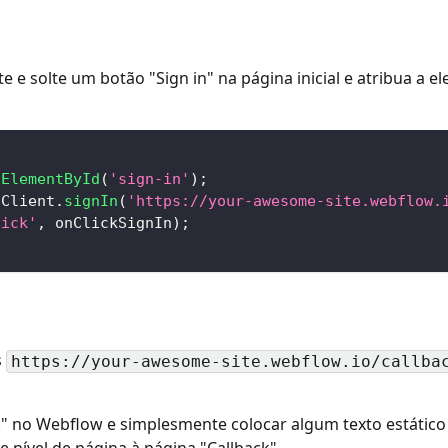
 e solte um botão "Sign in" na página inicial e atribua a el
tElementById
(
'sign-in'
)
;
oClient
.
signIn
(
'https://your-awesome-site.webflow.
lick'
,
 onClickSignIn
)
;
s
https://your-awesome-site.webflow.io/callba
" no Webflow e simplesmente colocar algum texto estático 
 nível de página à página "Callback".