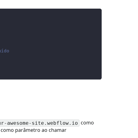
uído
como
ur-awesome-site.webflow.io
RL como parâmetro ao chamar