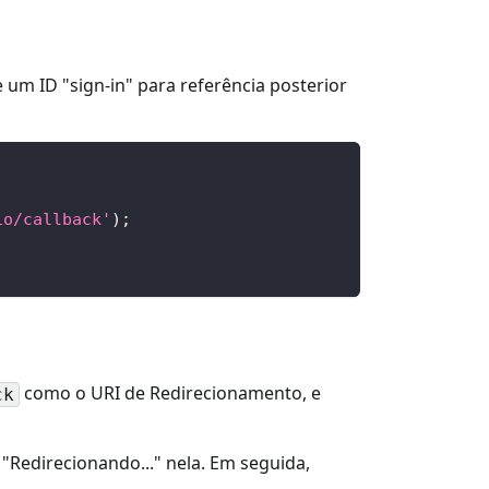
e um ID "sign-in" para referência posterior
io/callback'
)
;
como o URI de Redirecionamento, e
ck
"Redirecionando..." nela. Em seguida,