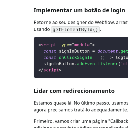
Implementar um botão de login
Retorne ao seu designer do Webflow, arraste
usando
.
getElementById()
<
script
type
=
"
module
"
>
const
 signInButton 
=
document
.
ge
const
onClickSignIn
=
(
)
=>
 logt
  signInButton
.
addEventListener
(
'c
</
script
>
Lidar com redirecionamento
Estamos quase lá! No último passo, usamo
agora precisamos tratá-lo adequadamente.
Primeiro, vamos criar uma página "Callback
adicione o seguinte código personalizado de