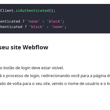
oClient
.
isAuthenticated
(
)
;
henticated 
?
'none'
:
'block'
;
thenticated 
?
'block'
:
'none'
;
 seu site Webflow
o botão de login deve estar visível.
rá o processo de login, redirecionando você para a página d
ado de volta para o seu site, vendo o nome de usuário e o b