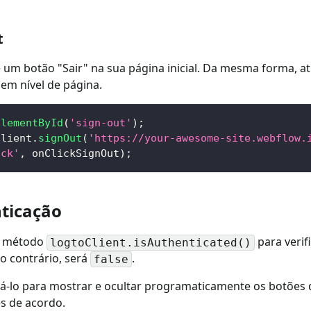
t
um botão "Sair" na sua página inicial. Da mesma forma, at
em nível de página.
ElementById
(
'sign-out'
)
;
Client
.
signOut
(
'https://your-awesome-site.webflow.
ick'
,
 onClickSignOut
)
;
nticação
o método
para verif
logtoClient.isAuthenticated()
so contrário, será
.
false
-lo para mostrar e ocultar programaticamente os botões de
s de acordo.