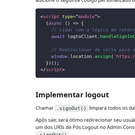
<
script
type
=
"
module
"
>
(
async
(
)
=>
{
// Lidar com a lógica de retor
await
 logtoClient
.
handleSignIn
// Redirecionar de volta para 
window
.
location
.
assign
(
'https:
}
)
(
)
;
</
script
>
Implementar logout
Chamar
limpará todos os da
.signOut()
Após sair, será ótimo redirecionar seu usuá
um dos URIs de Pós Logout no Admin Cons
.
.signOut()