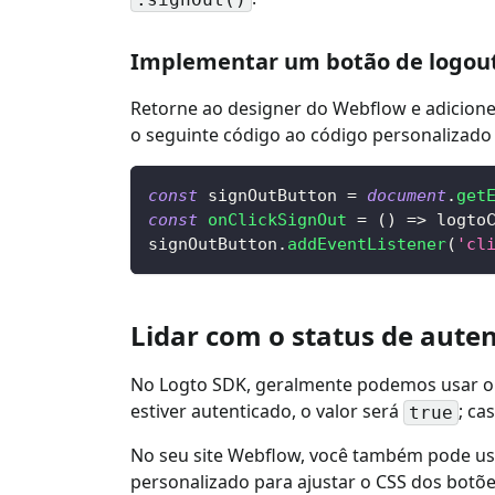
Implementar um botão de logou
Retorne ao designer do Webflow e adicione 
o seguinte código ao código personalizado 
const
 signOutButton 
=
document
.
get
const
onClickSignOut
=
(
)
=>
 logto
signOutButton
.
addEventListener
(
'cl
Lidar com o status de aute
No Logto SDK, geralmente podemos usar 
estiver autenticado, o valor será
; ca
true
No seu site Webflow, você também pode usá
personalizado para ajustar o CSS dos botõe