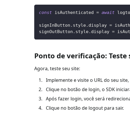
const
 isAuthenticated 
=
await
 logt
signInButton
.
style
.
display
=
 isAut
signOutButton
.
style
.
display
=
 isAu
Ponto de verificação: Teste
Agora, teste seu site:
Implemente e visite o URL do seu site, 
Clique no botão de login, o SDK inicia
Após fazer login, você será redirecion
Clique no botão de logout para sair.