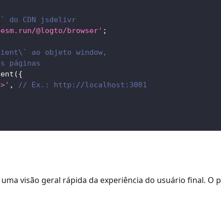
\` do CDN jsdelivr
/esm.run/@logto/browser'
;
lient\` ao objeto window,
as páginas
ient
(
{
t>'
,
// Ex.: http://localhost:3001
,
uma visão geral rápida da experiência do usuário final. O 