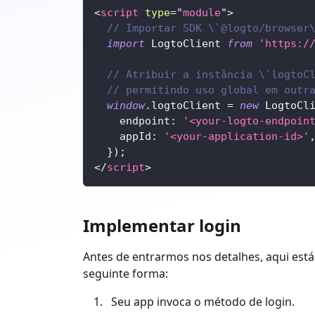
<
script
type
=
"
module
"
>
// Importar SDK \`@logto/browser
import
LogtoClient
from
'https:/
// Atribuir a instância \`logtoC
// permitindo uso global em outr
window
.
logtoClient
=
new
LogtoCl
endpoint
:
'<your-logto-endpoin
appId
:
'<your-application-id>'
}
)
;
</
script
>
Implementar login
Antes de entrarmos nos detalhes, aqui está 
seguinte forma:
Seu app invoca o método de login.