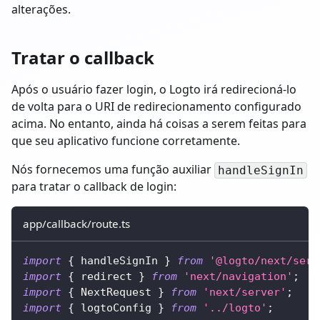
alterações.
Tratar o callback
Após o usuário fazer login, o Logto irá redirecioná-lo
de volta para o URI de redirecionamento configurado
acima. No entanto, ainda há coisas a serem feitas para
que seu aplicativo funcione corretamente.
Nós fornecemos uma função auxiliar
handleSignIn
para tratar o callback de login:
app/callback/route.ts
import
{
 handleSignIn 
}
from
'@logto/next/serv
import
{
 redirect 
}
from
'next/navigation'
;
import
{
NextRequest
}
from
'next/server'
;
import
{
 logtoConfig 
}
from
'../logto'
;