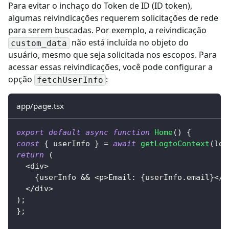
Para evitar o inchaço do Token de ID (ID token),
algumas reivindicações requerem solicitações de rede
para serem buscadas. Por exemplo, a reivindicação
não está incluída no objeto do
custom_data
usuário, mesmo que seja solicitada nos escopos. Para
acessar essas reivindicações,
você pode configurar a
opção
:
fetchUserInfo
app/page.tsx
export
default
async
function
Home
(
)
{
const
{
 userInfo 
}
=
await
getLogtoContext
(
log
return
(
<
div
>
{
userInfo 
&&
<
p
>
Email
:
{
userInfo
.
email
}
<
/
p
<
/
div
>
)
;
}
;