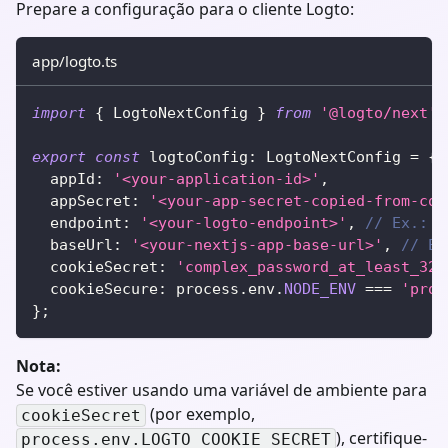
Prepare a configuração para o cliente Logto:
app/logto.ts
import
{
 LogtoNextConfig 
}
from
'@logto/next'
;
export
const
 logtoConfig
:
 LogtoNextConfig 
=
{
  appId
:
'<your-application-id>'
,
  appSecret
:
'<your-app-secret-copied-from-con
  endpoint
:
'<your-logto-endpoint>'
,
// Ex.: h
  baseUrl
:
'<your-nextjs-app-base-url>'
,
// Ex
  cookieSecret
:
'complex_password_at_least_32_
  cookieSecure
:
 process
.
env
.
NODE_ENV
===
'prod
}
;
Nota:
Se você estiver usando uma variável de ambiente para
(por exemplo,
cookieSecret
), certifique-
process.env.LOGTO_COOKIE_SECRET