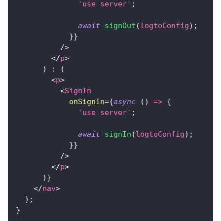
'use server'
;
await
signOut
(
logtoConfig
)
;
}
}
/>
</
p
>
)
:
(
<
p
>
<
SignIn
onSignIn
=
{
async
(
)
=>
{
'use server'
;
await
signIn
(
logtoConfig
)
;
}
}
/>
</
p
>
)
}
</
nav
>
)
;
}