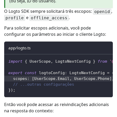
(ou seja, ID do usuário).
O Logto SDK sempre solicitará três escopos:
,
openid
e
.
profile
offline_access
Para solicitar escopos adicionais, você pode
configurar os parâmetros ao iniciar o cliente Logto:
app/logto.ts
import
{
 UserScope
,
 LogtoNextConfig 
}
from
'@l
export
const
 logtoConfig
:
 LogtoNextConfig 
=
{
  scopes
:
[
UserScope
.
Email
,
 UserScope
.
Phone
]
,
// ...outras configurações
}
)
;
Então você pode acessar as reivindicações adicionais
na resposta do contexto: