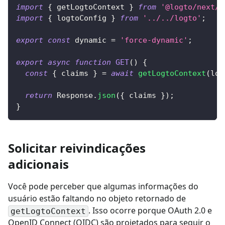
import
{
 getLogtoContext 
}
from
'@logto/next/s
import
{
 logtoConfig 
}
from
'../../logto'
;
export
const
 dynamic 
=
'force-dynamic'
;
export
async
function
GET
(
)
{
const
{
 claims 
}
=
await
getLogtoContext
(
log
return
Response
.
json
(
{
 claims 
}
)
;
}
Solicitar reivindicações
adicionais
Você pode perceber que algumas informações do
usuário estão faltando no objeto retornado de
. Isso ocorre porque OAuth 2.0 e
getLogtoContext
OpenID Connect (OIDC) são projetados para seguir o