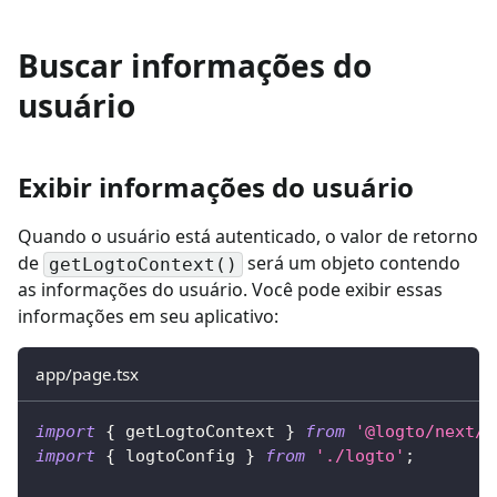
Buscar informações do
usuário
Exibir informações do usuário
Quando o usuário está autenticado, o valor de retorno
de
será um objeto contendo
getLogtoContext()
as informações do usuário. Você pode exibir essas
informações em seu aplicativo:
app/page.tsx
import
{
 getLogtoContext 
}
from
'@logto/next/s
import
{
 logtoConfig 
}
from
'./logto'
;