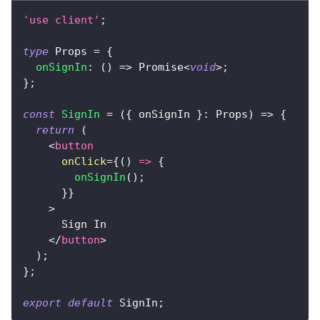
'use client'
;
type
Props
=
{
onSignIn
:
(
)
=>
Promise
<
void
>
;
}
;
const
SignIn
=
(
{
 onSignIn 
}
:
Props
)
=>
{
return
(
<
button
onClick
=
{
(
)
=>
{
onSignIn
(
)
;
}
}
>
      Sign In
</
button
>
)
;
}
;
export
default
SignIn
;