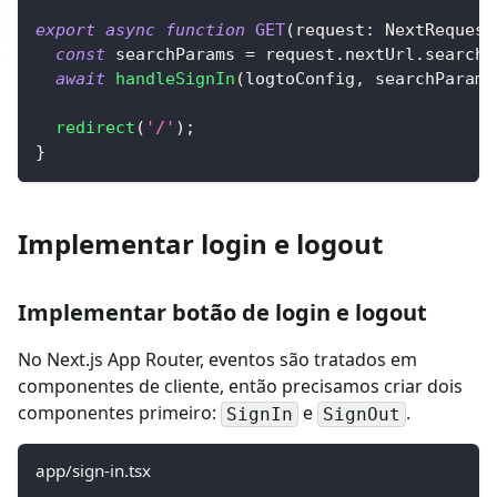
export
async
function
GET
(
request
:
NextRequest
const
 searchParams 
=
 request
.
nextUrl
.
searchP
await
handleSignIn
(
logtoConfig
,
 searchParams
redirect
(
'/'
)
;
}
Implementar login e logout
Implementar botão de login e logout
No Next.js App Router, eventos são tratados em
componentes de cliente, então precisamos criar dois
componentes primeiro:
e
.
SignIn
SignOut
app/sign-in.tsx