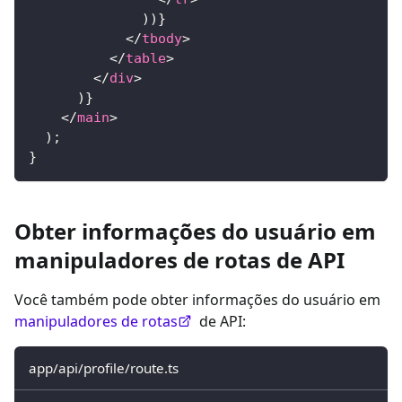
)
)
}
</
tbody
>
</
table
>
</
div
>
)
}
</
main
>
)
;
}
Obter informações do usuário em
manipuladores de rotas de API
Você também pode obter informações do usuário em
manipuladores de rotas
de API:
app/api/profile/route.ts