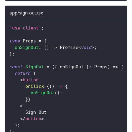
app/sign-out.tsx
'use client'
;
type
Props
=
{
onSignOut
:
(
)
=>
Promise
<
void
>
;
}
;
const
SignOut
=
(
{
 onSignOut 
}
:
Props
)
=>
{
return
(
<
button
onClick
=
{
(
)
=>
{
onSignOut
(
)
;
}
}
>
      Sign Out
</
button
>
)
;
}
;