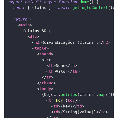
export
default
async
function
Home
(
)
{
const
{
 claims 
}
=
await
getLogtoContext
(
log
return
(
<
main
>
{
claims 
&&
(
<
div
>
<
h2
>
Reivindicações (Claims):
</
h2
>
<
table
>
<
thead
>
<
tr
>
<
th
>
Nome
</
th
>
<
th
>
Valor
</
th
>
</
tr
>
</
thead
>
<
tbody
>
{
Object
.
entries
(
claims
)
.
map
(
(
[
ke
<
tr
key
=
{
key
}
>
<
td
>
{
key
}
</
td
>
<
td
>
{
String
(
value
)
}
</
td
>
</
tr
>