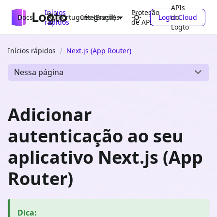
APIs
Inícios
Proteção
Docs
Integrações
Logto Cloud
do
Português (Brasil)
rápidos
de API
Logto
Inícios rápidos
Next.js (App Router)
Nessa página
Adicionar
autenticação ao seu
aplicativo Next.js (App
Router)
Dica
: