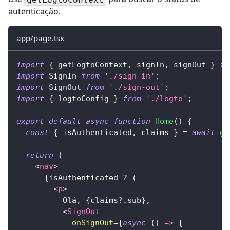
autenticação.
app/page.tsx
import
{
 getLogtoContext
,
 signIn
,
 signOut 
}
fr
import
SignIn
from
'./sign-in'
;
import
SignOut
from
'./sign-out'
;
import
{
 logtoConfig 
}
from
'./logto'
;
export
default
async
function
Home
(
)
{
const
{
 isAuthenticated
,
 claims 
}
=
await
ge
return
(
<
nav
>
{
isAuthenticated 
?
(
<
p
>
          Olá, 
{
claims
?.
sub
}
,
<
SignOut
onSignOut
=
{
async
(
)
=>
{