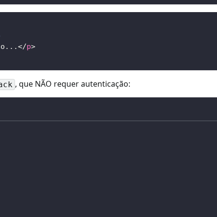
>
do...
</
p
>
, que NÃO requer autenticação:
ack