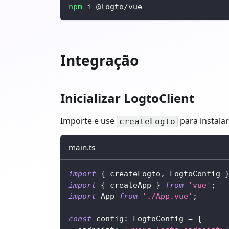
npm
 i @logto/vue
Integração
Inicializar LogtoClient
Importe e use
para instalar
createLogto
main.ts
import
{
 createLogto
,
 LogtoConfig 
import
{
 createApp 
}
from
'vue'
;
import
 App 
from
'./App.vue'
;
const
 config
:
 LogtoConfig 
=
{