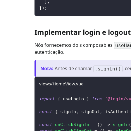
]
,
}
)
;
Implementar login e logout
Nós fornecemos dois composables
useHa
autenticação.
Nota
:
Antes de chamar
, c
.signIn()
views/HomeView.vue
import
{
 useLogto 
}
from
'@logto/v
const
{
 signIn
,
 signOut
,
 isAuthent
const
onClickSignIn
=
(
)
=>
signIn
const
onClickSignOut
=
(
)
=>
signO