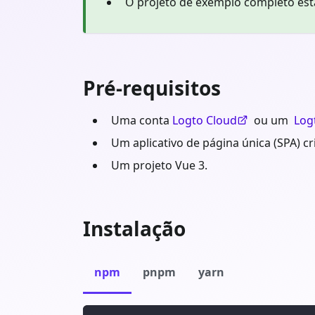
O projeto de exemplo completo est
Pré-requisitos
Uma conta
Logto Cloud
ou um
Log
Um aplicativo de página única (SPA) c
Um projeto Vue 3.
Instalação
npm
pnpm
yarn