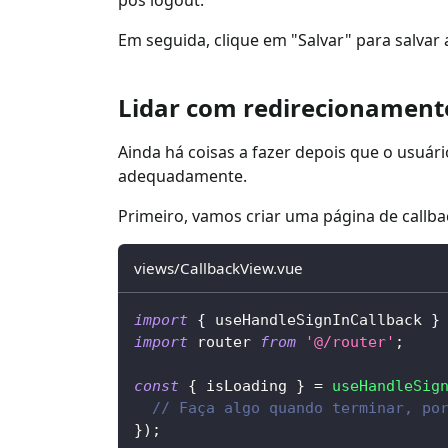
Em seguida, clique em "Salvar" para salvar 
Lidar com redirecionament
Ainda há coisas a fazer depois que o usuári
adequadamente.
Primeiro, vamos criar uma página de callba
views/CallbackView.vue
import
{
 useHandleSignInCallback 
}
import
 router 
from
'@/router'
;
const
{
 isLoading 
}
=
useHandleSig
// Faça algo quando terminar, po
}
)
;