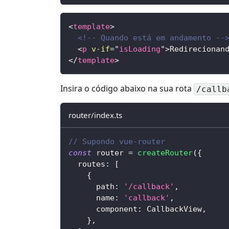
<
template
>
<!-- Quando está em andamento --
<
p
v-if
=
"
isLoading
"
>
Redirecionan
</
template
>
Insira o código abaixo na sua rota
/callb
router/index.ts
// Supondo vue-router
const
 router 
=
createRouter
(
{
  routes
:
[
{
      path
:
'/callback'
,
      name
:
'callback'
,
      component
:
 CallbackView
,
}
,