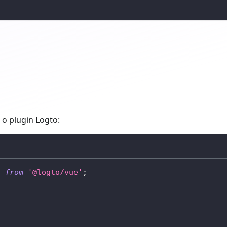
 o plugin Logto:
}
from
'@logto/vue'
;