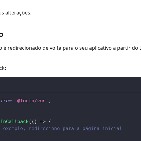
as alterações.
o
o é redirecionado de volta para o seu aplicativo a partir do
ck:
from
'@logto/vue'
;
nInCallback
(
(
)
=>
{
r exemplo, redirecione para a página inicial