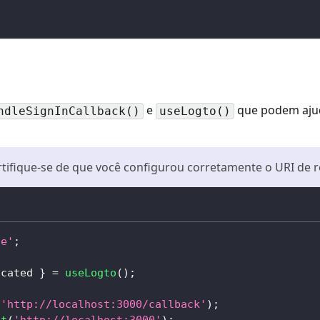
e
que podem ajudá
ndleSignInCallback()
useLogto()
ertifique-se de que você configurou corretamente o URI de
ue'
;
icated 
}
=
useLogto
(
)
;
(
'http://localhost:3000/callback'
)
;
ut
(
'http://localhost:3000'
)
;