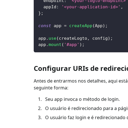
  endpoint
:
'<your-logto-endpoint>
  appId
:
'<your-application-id>'
,
}
;
const
 app 
=
createApp
(
App
)
;
app
.
use
(
createLogto
,
 config
)
;
app
.
mount
(
'#app'
)
;
Configurar URIs de redire
Antes de entrarmos nos detalhes, aqui está 
seguinte forma:
Seu app invoca o método de login.
O usuário é redirecionado para a pági
O usuário faz login e é redirecionado