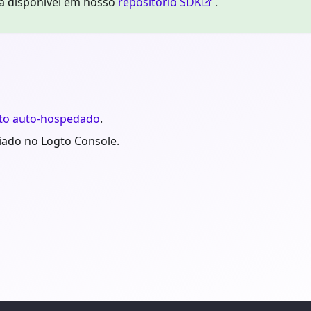
á disponível em nosso
repositório SDK
.
to auto-hospedado
.
riado no Logto Console.