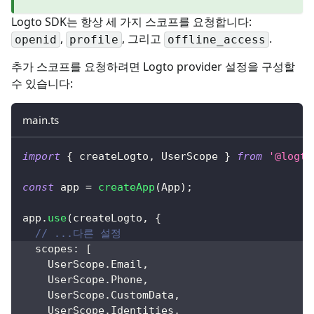
Logto SDK는 항상 세 가지 스코프를 요청합니다:
,
, 그리고
.
openid
profile
offline_access
추가 스코프를 요청하려면 Logto provider 설정을 구성할
수 있습니다:
main.ts
import
{
 createLogto
,
 UserScope 
}
from
'@logto
const
 app 
=
createApp
(
App
)
;
app
.
use
(
createLogto
,
{
// ...다른 설정
  scopes
:
[
    UserScope
.
Email
,
    UserScope
.
Phone
,
    UserScope
.
CustomData
,
    UserScope
.
Identities
,