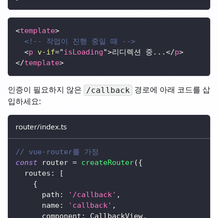
<
template
>
<!-- 작업이 진행 중일 때 -->
<
p
v-if
=
"
isLoading
"
>
리디렉션 중...
</
p
>
</
template
>
인증이 필요하지 않은
경로에 아래 코드를 삽
/callback
입하세요:
router/index.ts
// vue-router를 가정
const
 router 
=
createRouter
(
{
  routes
:
[
{
      path
:
'/callback'
,
      name
:
'callback'
,
      component
:
 CallbackView
,