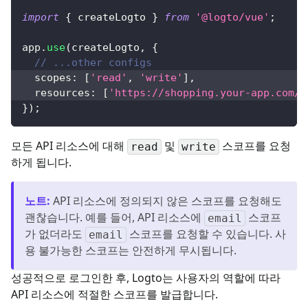
import
{
 createLogto 
}
from
'@logto/vue'
;
app
.
use
(
createLogto
,
{
// ...other configs
  scopes
:
[
'read'
,
'write'
]
,
  resources
:
[
'https://shopping.your-app.com/a
}
)
;
모든 API 리소스에 대해
및
스코프를 요청
read
write
하게 됩니다.
노트
:
API 리소스에 정의되지 않은 스코프를 요청해도
괜찮습니다. 예를 들어, API 리소스에
스코프
email
가 없더라도
스코프를 요청할 수 있습니다. 사
email
용 불가능한 스코프는 안전하게 무시됩니다.
성공적으로 로그인한 후, Logto는 사용자의 역할에 따라
API 리소스에 적절한 스코프를 발급합니다.