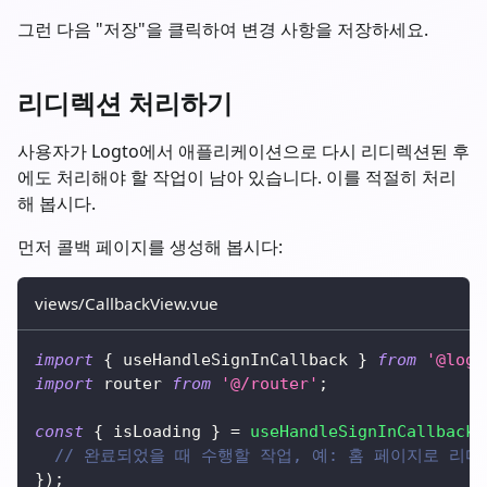
그런 다음 "저장"을 클릭하여 변경 사항을 저장하세요.
리디렉션 처리하기
사용자가 Logto에서 애플리케이션으로 다시 리디렉션된 후
에도 처리해야 할 작업이 남아 있습니다. 이를 적절히 처리
해 봅시다.
먼저 콜백 페이지를 생성해 봅시다:
views/CallbackView.vue
import
{
 useHandleSignInCallback 
}
from
'@logt
import
 router 
from
'@/router'
;
const
{
 isLoading 
}
=
useHandleSignInCallback
(
// 완료되었을 때 수행할 작업, 예: 홈 페이지로 리디
}
)
;