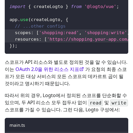
import
{
 createLogto 
}
from
'@logto/vue'
;
app
.
use
(
createLogto
,
{
// ...other configs
  scopes
:
[
'shopping:read'
,
'shopping:write'
,
  resources
:
[
'https://shopping.your-app.com/a
}
)
;
스코프가 API 리소스와 별도로 정의된 것을 알 수 있습니다.
이는
OAuth 2.0을 위한 리소스 지표
가 요청의 최종 스코
프가 모든 대상 서비스의 모든 스코프의 데카르트 곱이 될
것이라고 명시하기 때문입니다.
따라서 위의 경우, Logto에서 정의된 스코프를 단순화할 수
있으며, 두 API 리소스 모두 접두사 없이
및
read
write
스코프를 가질 수 있습니다. 그런 다음, Logto 구성에서:
main.ts