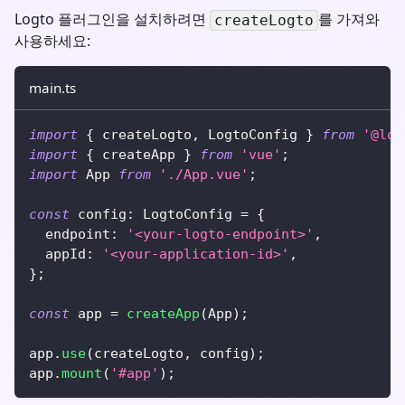
Logto 플러그인을 설치하려면
를 가져와
createLogto
사용하세요:
main.ts
import
{
 createLogto
,
 LogtoConfig 
}
from
'@log
import
{
 createApp 
}
from
'vue'
;
import
 App 
from
'./App.vue'
;
const
 config
:
 LogtoConfig 
=
{
  endpoint
:
'<your-logto-endpoint>'
,
  appId
:
'<your-application-id>'
,
}
;
const
 app 
=
createApp
(
App
)
;
app
.
use
(
createLogto
,
 config
)
;
app
.
mount
(
'#app'
)
;