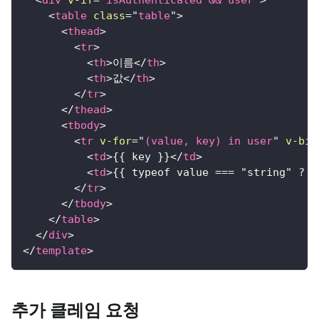
<
div
v-if
=
"
isAuthenticated && user
"
>
<
table
class
=
"
table
"
>
<
thead
>
<
tr
>
<
th
>
이름
</
th
>
<
th
>
값
</
th
>
</
tr
>
</
thead
>
<
tbody
>
<
tr
v-for
=
"
(value, key) in user
"
v-bin
<
td
>
{{ key }}
</
td
>
<
td
>
{{ typeof value === "string" ? v
</
tr
>
</
tbody
>
</
table
>
</
div
>
</
template
>
추가 클레임 요청