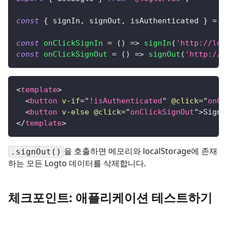
const
{
 signIn
,
 signOut
,
 isAuthenticated 
}
=
u
const
onClickSignIn
=
(
)
=>
signIn
(
'http://loc
const
onClickSignOut
=
(
)
=>
signOut
(
'http://l
<
template
>
<
button
v-if
=
"
!isAuthenticated
"
@click
=
"
onCl
<
button
v-else
@click
=
"
onClickSignOut
"
>
Sign 
</
template
>
을 호출하면 메모리와 localStorage에 존재
.signOut()
하는 모든 Logto 데이터를 삭제합니다.
체크포인트: 애플리케이션 테스트하기