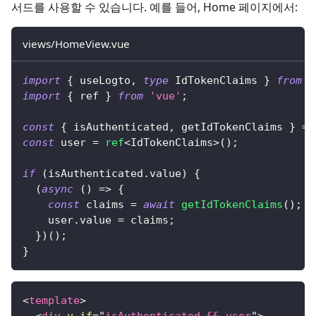
서드를 사용할 수 있습니다. 예를 들어, Home 페이지에서:
views/HomeView.vue
import
{
 useLogto
,
type
IdTokenClaims
}
from
'
import
{
 ref 
}
from
'vue'
;
const
{
 isAuthenticated
,
 getIdTokenClaims 
}
=
const
 user 
=
ref
<
IdTokenClaims
>
(
)
;
if
(
isAuthenticated
.
value
)
{
(
async
(
)
=>
{
const
 claims 
=
await
getIdTokenClaims
(
)
;
    user
.
value 
=
 claims
;
}
)
(
)
;
}
<
template
>