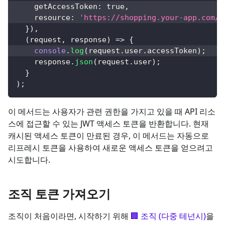
    getAccessToken
:
true
,
    resource
:
'https://shopping.your-app.com/a
}
)
,
(
request
,
 response
)
=>
{
console
.
log
(
request
.
user
.
accessToken
)
;
    response
.
json
(
request
.
user
)
;
}
)
;
이 메서드는 사용자가 관련 권한을 가지고 있을 때 API 리소
스에 접근할 수 있는 JWT 액세스 토큰을 반환합니다. 현재
캐시된 액세스 토큰이 만료된 경우, 이 메서드는 자동으로
리프레시 토큰을 사용하여 새로운 액세스 토큰을 얻으려고
시도합니다.
조직 토큰 가져오기
조직이 처음이라면, 시작하기 위해
🏢 조직 (다중 테넌시)
을