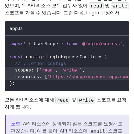
있으며, 두 API 리소스 모두 접두사 없이
및
read
write
스코프를 가질 수 있습니다. 그런 다음, Logto 구성에서:
app.ts
import
{
 UserScope 
}
from
'@logto/express'
;
const
 config
:
 LogtoExpressConfig 
=
{
// ...other configs
  scopes
:
[
'read'
,
'write'
]
,
  resources
:
[
'https://shopping.your-app.com/a
}
;
모든 API 리소스에 대해
및
스코프를 요청
read
write
하게 됩니다.
노트
:
API 리소스에 정의되지 않은 스코프를 요청해도
괜찮습니다. 예를 들어, API 리소스에
스코프
email