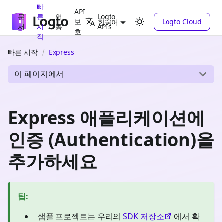
빠
API
문
른
연
Logto
보
Logto Cloud
한국어
서
시
동
APIs
호
작
빠른 시작
Express
이 페이지에서
Express 애플리케이션에
인증 (Authentication)을
추가하세요
팁
:
샘플 프로젝트는 우리의
SDK 저장소
에서 확