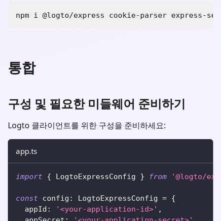
npm i 
@logto/express cookie-parser express-ses
통합
구성 및 필요한 미들웨어 준비하기
Logto 클라이언트를 위한 구성을 준비하세요:
app.ts
import
{
 LogtoExpressConfig 
}
from
'@logto/exp
const
 config
:
 LogtoExpressConfig 
=
{
  appId
:
'<your-application-id>'
,
  appSecret
:
'<your-application-secret>'
,