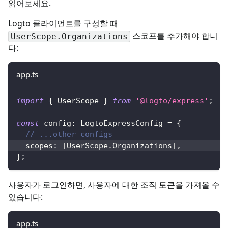
읽어보세요.
Logto 클라이언트를 구성할 때
스코프를 추가해야 합니
UserScope.Organizations
다:
app.ts
import
{
 UserScope 
}
from
'@logto/express'
;
const
 config
:
 LogtoExpressConfig 
=
{
// ...other configs
  scopes
:
[
UserScope
.
Organizations
]
,
}
;
사용자가 로그인하면, 사용자에 대한 조직 토큰을 가져올 수
있습니다:
app.ts