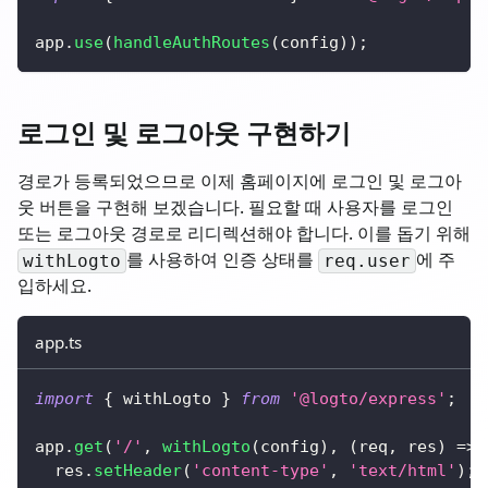
app
.
use
(
handleAuthRoutes
(
config
)
)
;
로그인 및 로그아웃 구현하기
경로가 등록되었으므로 이제 홈페이지에 로그인 및 로그아
웃 버튼을 구현해 보겠습니다. 필요할 때 사용자를 로그인
또는 로그아웃 경로로 리디렉션해야 합니다. 이를 돕기 위해
를 사용하여 인증 상태를
에 주
withLogto
req.user
입하세요.
app.ts
import
{
 withLogto 
}
from
'@logto/express'
;
app
.
get
(
'/'
,
withLogto
(
config
)
,
(
req
,
 res
)
=>
  res
.
setHeader
(
'content-type'
,
'text/html'
)
;