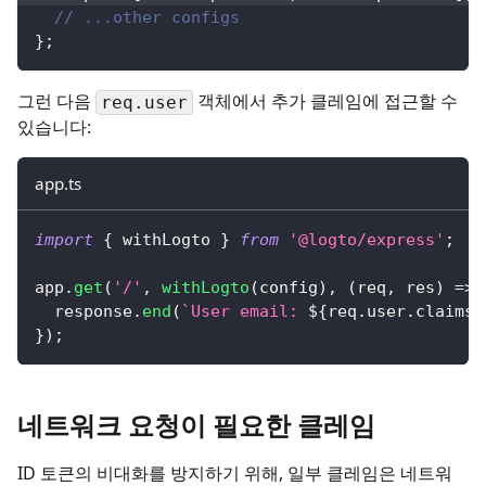
// ...other configs
}
;
그런 다음
객체에서 추가 클레임에 접근할 수
req.user
있습니다:
app.ts
import
{
 withLogto 
}
from
'@logto/express'
;
app
.
get
(
'/'
,
withLogto
(
config
)
,
(
req
,
 res
)
=>
  response
.
end
(
`
User email: 
${
req
.
user
.
claims
.
}
)
;
네트워크 요청이 필요한 클레임
ID 토큰의 비대화를 방지하기 위해, 일부 클레임은 네트워