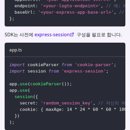
  endpoint
:
'<your-logto-endpoint>'
,
// 예: htt
  baseUrl
:
'<your-express-app-base-url>'
,
// 예
}
;
SDK는 사전에
express-session
구성을 필요로 합니다.
app.ts
import
 cookieParser 
from
'cookie-parser'
;
import
 session 
from
'express-session'
;
app
.
use
(
cookieParser
(
)
)
;
app
.
use
(
session
(
{
    secret
:
'random_session_key'
,
// 자신의 비
    cookie
:
{
 maxAge
:
14
*
24
*
60
*
60
*
1000
}
)
)
;