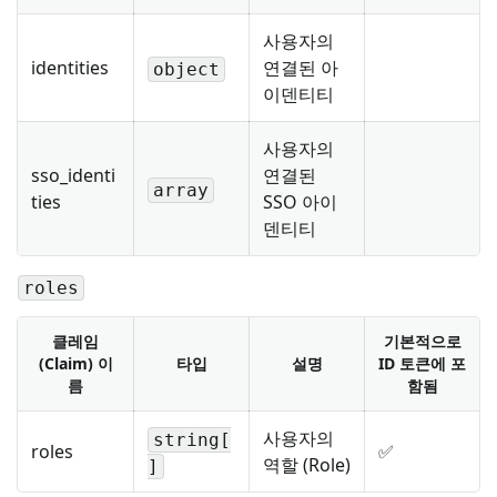
사용자의
identities
연결된 아
object
이덴티티
사용자의
sso_identi
연결된
array
ties
SSO 아이
덴티티
roles
클레임
기본적으로
(Claim) 이
타입
설명
ID 토큰에 포
름
함됨
사용자의
string[
roles
✅
역할 (Role)
]