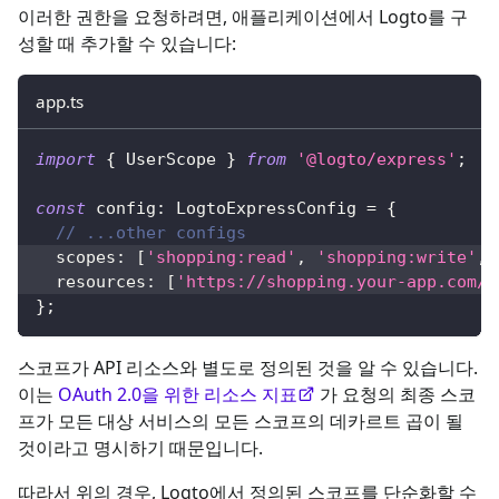
이러한 권한을 요청하려면, 애플리케이션에서 Logto를 구
성할 때 추가할 수 있습니다:
app.ts
import
{
 UserScope 
}
from
'@logto/express'
;
const
 config
:
 LogtoExpressConfig 
=
{
// ...other configs
  scopes
:
[
'shopping:read'
,
'shopping:write'
,
  resources
:
[
'https://shopping.your-app.com/a
}
;
스코프가 API 리소스와 별도로 정의된 것을 알 수 있습니다.
이는
OAuth 2.0을 위한 리소스 지표
가 요청의 최종 스코
프가 모든 대상 서비스의 모든 스코프의 데카르트 곱이 될
것이라고 명시하기 때문입니다.
따라서 위의 경우, Logto에서 정의된 스코프를 단순화할 수