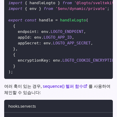
import
{
 handleLogto 
}
from
'@logto/sveltekit'
import
{
 env 
}
from
'$env/dynamic/private'
;
export
const
 handle 
=
handleLogto
(
{
    endpoint
:
 env
.
LOGTO_ENDPOINT
,
    appId
:
 env
.
LOGTO_APP_ID
,
    appSecret
:
 env
.
LOGTO_APP_SECRET
,
}
,
{
    encryptionKey
:
 env
.
LOGTO_COOKIE_ENCRYPTION
}
)
;
여러 훅이 있는 경우,
sequence() 헬퍼 함수
를 사용하여
체인할 수 있습니다:
hooks.server.ts