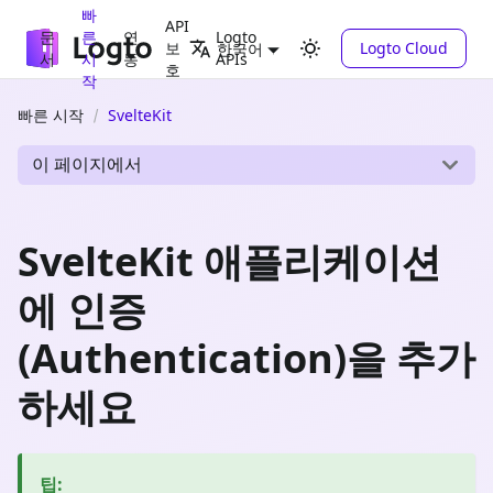
빠
API
문
른
연
Logto
보
Logto Cloud
한국어
서
시
동
APIs
호
작
빠른 시작
SvelteKit
이 페이지에서
SvelteKit 애플리케이션
에 인증
(Authentication)을 추가
하세요
팁
: