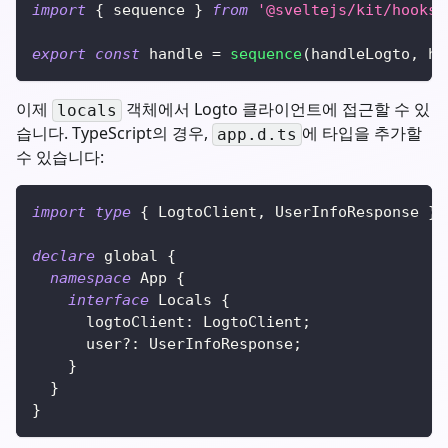
import
{
 sequence 
}
from
'@sveltejs/kit/hooks'
export
const
 handle 
=
sequence
(
handleLogto
,
 ha
이제
객체에서 Logto 클라이언트에 접근할 수 있
locals
습니다. TypeScript의 경우,
에 타입을 추가할
app.d.ts
수 있습니다:
import
type
{
 LogtoClient
,
 UserInfoResponse 
}
declare
 global 
{
namespace
 App 
{
interface
Locals
{
      logtoClient
:
 LogtoClient
;
      user
?
:
 UserInfoResponse
;
}
}
}