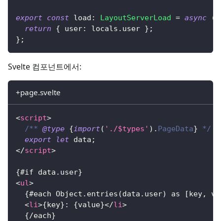
export
const
 load
:
LayoutServerLoad
=
async
(
{
return
{
 user
:
 locals
.
user 
}
;
}
;
Svelte 컴포넌트에서:
+page.svelte
<
script
>
/** 
@type
{
import
(
'./$types'
)
.
PageData
}
 */
export
let
 data
;
</
script
>
{#if data.user}
<
ul
>
  {#each Object.entries(data.user) as [key, va
<
li
>
{key}: {value}
</
li
>
  {/each}