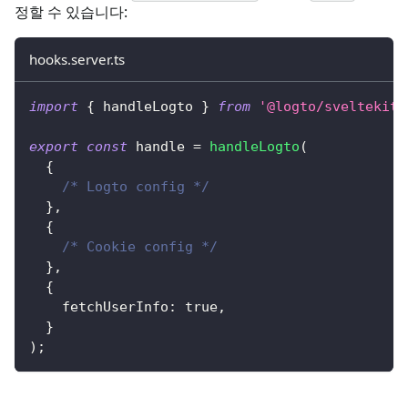
정할 수 있습니다:
hooks.server.ts
import
{
 handleLogto 
}
from
'@logto/sveltekit'
export
const
 handle 
=
handleLogto
(
{
/* Logto config */
}
,
{
/* Cookie config */
}
,
{
    fetchUserInfo
:
true
,
}
)
;