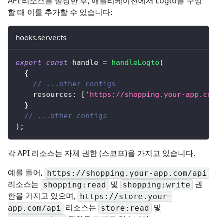
API 리소스를 설정한 후, 애플리케이션에서 Logto를 구성
할 때 이를 추가할 수 있습니다:
hooks.server.ts
export
const
 handle 
=
handleLogto
(
{
// ...other configs
    resources
:
[
'https://shopping.your-app.com
}
// ...other configs
)
;
각 API 리소스는 자체 권한 (스코프)을 가지고 있습니다.
예를 들어,
https://shopping.your-app.com/api
리소스는
및
권
shopping:read
shopping:write
한을 가지고 있으며,
https://store.your-
리소스는
및
app.com/api
store:read