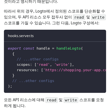
것이라고 명시하기 때문입니다.
따라서 위의 경우, Logto에서 정의된 스코프를 단순화할 수
있으며, 두 API 리소스 모두 접두사 없이
및
read
write
스코프를 가질 수 있습니다. 그런 다음, Logto 구성에서:
hooks.server.ts
export
const
 handle 
=
handleLogto
(
{
// ...other configs
    scopes
:
[
'read'
,
'write'
]
,
    resources
:
[
'https://shopping.your-app.com
}
// ...other configs
)
;
모든 API 리소스에 대해
및
스코프를 요청
read
write
하게 됩니다.