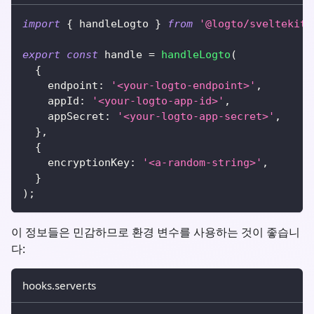
import
{
 handleLogto 
}
from
'@logto/sveltekit'
export
const
 handle 
=
handleLogto
(
{
    endpoint
:
'<your-logto-endpoint>'
,
    appId
:
'<your-logto-app-id>'
,
    appSecret
:
'<your-logto-app-secret>'
,
}
,
{
    encryptionKey
:
'<a-random-string>'
,
}
)
;
이 정보들은 민감하므로 환경 변수를 사용하는 것이 좋습니
다:
hooks.server.ts