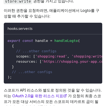
권한을 가지고 있습니다.
store:write
이러한 권한을 요청하려면, 애플리케이션에서 Logto를 구
성할 때 추가할 수 있습니다:
hooks.server.ts
export
const
 handle 
=
handleLogto
(
{
// ...other configs
    scopes
:
[
'shopping:read'
,
'shopping:write'
    resources
:
[
'https://shopping.your-app.com
}
// ...other configs
)
;
스코프가 API 리소스와 별도로 정의된 것을 알 수 있습니다.
이는
OAuth 2.0을 위한 리소스 지표
가 요청의 최종 스코
프가 모든 대상 서비스의 모든 스코프의 데카르트 곱이 될