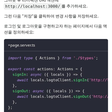
그아웃 후 리디렉션 URI 섹션에
를 추가하세요.
http://localhost:3000/
그런 다음 "저장"을 클릭하여 변경 사항을 저장하세요.
로그인 및 로그아웃을 구현하고자 하는 페이지에서 다음 액
션을 정의하세요:
+page.server.ts
import
type
{
 Actions 
}
from
'./$types'
;
export
const
 actions
:
 Actions 
=
{
signIn
:
async
(
{
 locals 
}
)
=>
{
await
 locals
.
logtoClient
.
signIn
(
'http://lo
}
,
signOut
:
async
(
{
 locals 
}
)
=>
{
await
 locals
.
logtoClient
.
signOut
(
'http://l
}
,
}
;