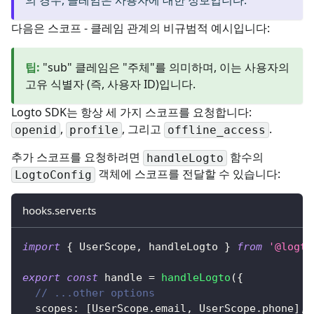
의 경우, 클레임은 사용자에 대한 정보입니다.
다음은 스코프 - 클레임 관계의 비규범적 예시입니다:
팁
:
"sub" 클레임은 "주체"를 의미하며, 이는 사용자의
고유 식별자 (즉, 사용자 ID)입니다.
Logto SDK는 항상 세 가지 스코프를 요청합니다:
,
, 그리고
.
openid
profile
offline_access
추가 스코프를 요청하려면
함수의
handleLogto
객체에 스코프를 전달할 수 있습니다:
LogtoConfig
hooks.server.ts
import
{
 UserScope
,
 handleLogto 
}
from
'@logto
export
const
 handle 
=
handleLogto
(
{
// ...other options
  scopes
:
[
UserScope
.
email
,
 UserScope
.
phone
]
,