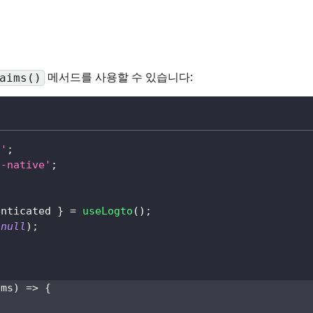
메서드를 사용할 수 있습니다:
aims()
n'
;
t-native'
;
enticated 
}
=
useLogto
(
)
;
(
null
)
;
ims
)
=>
{