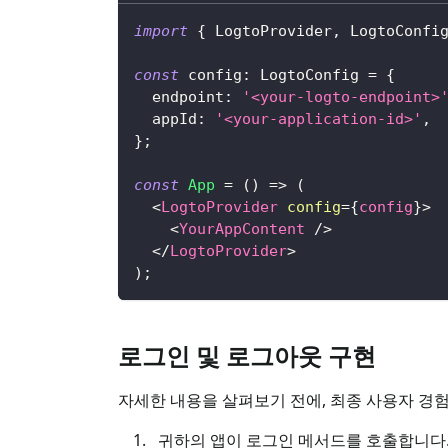
import
{
LogtoProvider
,
LogtoConfi
const
 config
:
LogtoConfig
=
{
  endpoint
:
'<your-logto-endpoint>
  appId
:
'<your-application-id>'
,
}
;
const
App
=
(
)
=>
(
<
LogtoProvider
config
=
{
config
}
>
<
YourAppContent
/>
</
LogtoProvider
>
)
;
로그인 및 로그아웃 구현
자세한 내용을 살펴보기 전에, 최종 사용자 경
귀하의 앱이 로그인 메서드를 호출합니다