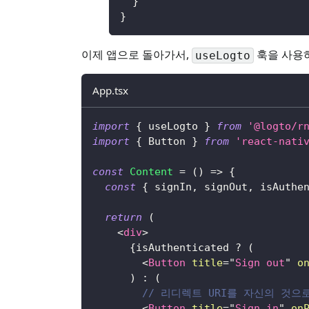
}
}
이제 앱으로 돌아가서,
훅을 사용하
useLogto
App.tsx
import
{
 useLogto 
}
from
'@logto/r
import
{
Button
}
from
'react-nati
const
Content
=
(
)
=>
{
const
{
 signIn
,
 signOut
,
 isAuthe
return
(
<
div
>
{
isAuthenticated 
?
(
<
Button
title
=
"
Sign out
"
o
)
:
(
// 리디렉트 URI를 자신의 것으
<
Button
title
=
"
Sign in
"
on