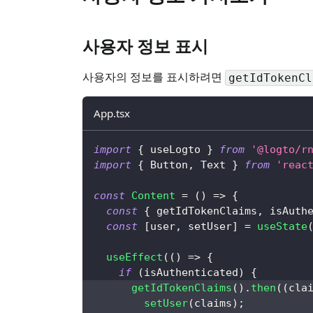
사용자 정보 표시
사용자의 정보를 표시하려면
getIdTokenCl
App.tsx
import
{
 useLogto 
}
from
'@logto/r
import
{
Button
,
Text
}
from
'reac
const
Content
=
(
)
=>
{
const
{
 getIdTokenClaims
,
 isAuth
const
[
user
,
 setUser
]
=
useState
useEffect
(
(
)
=>
{
if
(
isAuthenticated
)
{
getIdTokenClaims
(
)
.
then
(
(
cla
setUser
(
claims
)
;