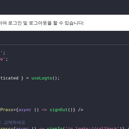
여 로그인 및 로그아웃을 할 수 있습니다:
n'
;
ve'
;
nticated 
}
=
useLogto
(
)
;
nPress
=
{
async
(
)
=>
signOut
(
)
}
/>
로 교체하세요
Press
=
{
async
(
)
=>
signIn
(
'io.logto://callback'
)
}