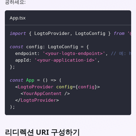
공하세요:
App.tsx
import
{
LogtoProvider
,
LogtoConfig
}
from
'@l
const
 config
:
LogtoConfig
=
{
  endpoint
:
'<your-logto-endpoint>'
,
// 예: htt
  appId
:
'<your-application-id>'
,
}
;
const
App
=
(
)
=>
(
<
LogtoProvider
config
=
{
config
}
>
<
YourAppContent
/>
</
LogtoProvider
>
)
;
리디렉션 URI 구성하기