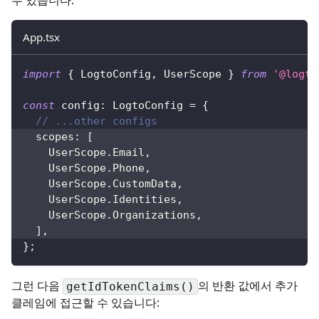
수 있습니다:
App.tsx
import
{
LogtoConfig
,
UserScope
}
from
'@logto
const
 config
:
LogtoConfig
=
{
// ...other configs
  scopes
:
[
UserScope
.
Email
,
UserScope
.
Phone
,
UserScope
.
CustomData
,
UserScope
.
Identities
,
UserScope
.
Organizations
,
]
,
}
;
그런 다음
의 반환 값에서 추가
getIdTokenClaims()
클레임에 접근할 수 있습니다: