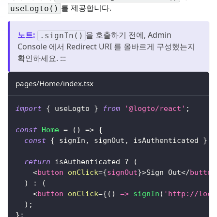
를 제공합니다.
useLogto()
노트
:
을 호출하기 전에, Admin
.signIn()
Console 에서 Redirect URI 를 올바르게 구성했는지
확인하세요. :::
pages/Home/index.tsx
import
{
 useLogto 
}
from
'@logto/react'
;
const
Home
=
(
)
=>
{
const
{
 signIn
,
 signOut
,
 isAuthenticated 
}
=
return
 isAuthenticated 
?
(
<
button
onClick
=
{
signOut
}
>
Sign Out
</
button
)
:
(
<
button
onClick
=
{
(
)
=>
signIn
(
'http://loca
)
;
}
;