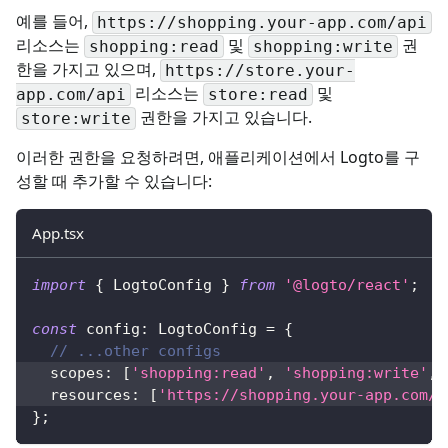
예를 들어,
https://shopping.your-app.com/api
리소스는
및
권
shopping:read
shopping:write
한을 가지고 있으며,
https://store.your-
리소스는
및
app.com/api
store:read
권한을 가지고 있습니다.
store:write
이러한 권한을 요청하려면, 애플리케이션에서 Logto를 구
성할 때 추가할 수 있습니다:
App.tsx
import
{
LogtoConfig
}
from
'@logto/react'
;
const
 config
:
LogtoConfig
=
{
// ...other configs
  scopes
:
[
'shopping:read'
,
'shopping:write'
,
  resources
:
[
'https://shopping.your-app.com/a
}
;