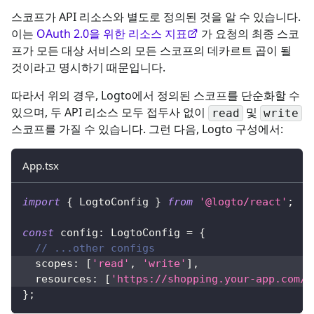
스코프가 API 리소스와 별도로 정의된 것을 알 수 있습니다.
이는
OAuth 2.0을 위한 리소스 지표
가 요청의 최종 스코
프가 모든 대상 서비스의 모든 스코프의 데카르트 곱이 될
것이라고 명시하기 때문입니다.
따라서 위의 경우, Logto에서 정의된 스코프를 단순화할 수
있으며, 두 API 리소스 모두 접두사 없이
및
read
write
스코프를 가질 수 있습니다. 그런 다음, Logto 구성에서:
App.tsx
import
{
LogtoConfig
}
from
'@logto/react'
;
const
 config
:
LogtoConfig
=
{
// ...other configs
  scopes
:
[
'read'
,
'write'
]
,
  resources
:
[
'https://shopping.your-app.com/a
}
;