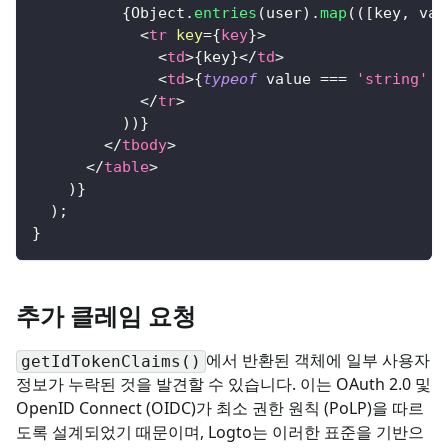
{
Object
.
entries
(
user
)
.
map
(
(
[
key
,
 val
<
tr
key
=
{
key
}
>
<
td
>
{
key
}
</
td
>
<
td
>
{
typeof
 value 
===
'string'
?
</
tr
>
)
)
}
</
tbody
>
</
table
>
)
}
)
;
}
추가 클레임 요청
에서 반환된 객체에 일부 사용자
getIdTokenClaims()
정보가 누락된 것을 발견할 수 있습니다. 이는 OAuth 2.0 및
OpenID Connect (OIDC)가 최소 권한 원칙 (PoLP)을 따르
도록 설계되었기 때문이며, Logto는 이러한 표준을 기반으