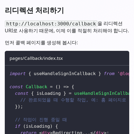
리디렉션 처리하기
을 리디렉션
http://localhost:3000/callback
URI로 사용하기 때문에, 이제 이를 적절히 처리해야 합니다.
먼저 콜백 페이지를 생성해 봅시다:
pages/Callback/index.tsx
import
{
 useHandleSignInCallback 
}
from
'@logt
const
Callback
=
(
)
=>
{
const
{
 isLoading 
}
=
useHandleSignInCallbac
// 완료되었을 때 수행할 작업, 예: 홈 페이지로 
}
)
;
// 작업이 진행 중일 때
if
(
isLoading
)
{
return
<
div
>
Redirecting...
</
div
>
;