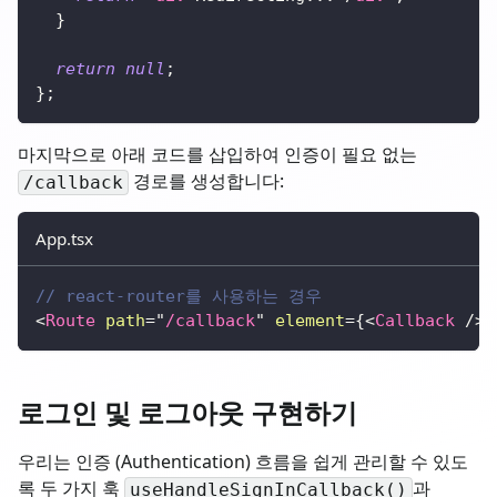
}
return
null
;
}
;
마지막으로 아래 코드를 삽입하여 인증이 필요 없는
경로를 생성합니다:
/callback
App.tsx
// react-router를 사용하는 경우
<
Route
path
=
"
/callback
"
element
=
{
<
Callback
/>
}
로그인 및 로그아웃 구현하기
우리는 인증 (Authentication) 흐름을 쉽게 관리할 수 있도
록 두 가지 훅
과
useHandleSignInCallback()