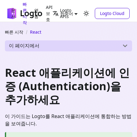
빠
API
문
른
연
Logto
보
Logto Cloud
한국어
서
시
동
APIs
호
작
빠른 시작
React
이 페이지에서
React 애플리케이션에 인
증 (Authentication)을
추가하세요
이 가이드는 Logto를 React 애플리케이션에 통합하는 방법
을 보여줍니다.