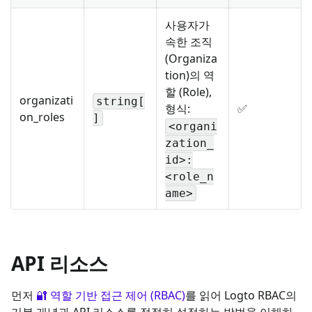
사용자가
속한 조직
(Organiza
tion)의 역
할 (Role),
organizati
string[
형식:
✅
on_roles
]
<organi
zation_
id>:
<role_n
ame>
API 리소스
먼저
🔐 역할 기반 접근 제어 (RBAC)
를 읽어 Logto RBAC의