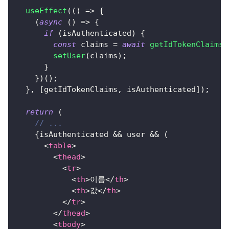
useEffect
(
(
)
=>
{
(
async
(
)
=>
{
if
(
isAuthenticated
)
{
const
 claims 
=
await
getIdTokenClaims
(
setUser
(
claims
)
;
}
}
)
(
)
;
}
,
[
getIdTokenClaims
,
 isAuthenticated
]
)
;
return
(
// ...
{
isAuthenticated 
&&
 user 
&&
(
<
table
>
<
thead
>
<
tr
>
<
th
>
이름
</
th
>
<
th
>
값
</
th
>
</
tr
>
</
thead
>
<
tbody
>