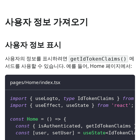
사용자 정보 가져오기
사용자 정보 표시
사용자의 정보를 표시하려면
메
getIdTokenClaims()
서드를 사용할 수 있습니다. 예를 들어, Home 페이지에서:
pages/Home/index.tsx
import
{
 useLogto
,
type
IdTokenClaims
}
from
'
import
{
 useEffect
,
 useState 
}
from
'react'
;
const
Home
=
(
)
=>
{
const
{
 isAuthenticated
,
 getIdTokenClaims 
}
const
[
user
,
 setUser
]
=
useState
<
IdTokenClai