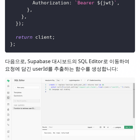
Authorization
:
`
Bearer 
${
jwt
}
`
,
}
,
}
,
}
)
;
return
 client
;
}
;
다음으로, Supabase 대시보드의 SQL Editor로 이동하여
요청에 담긴 userId를 추출하는 함수를 생성합니다: