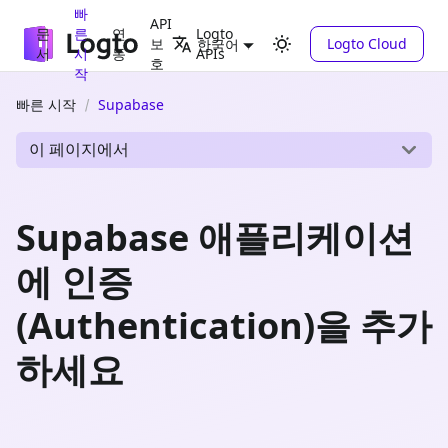
빠
API
문
른
연
Logto
보
Logto Cloud
한국어
서
시
동
APIs
호
작
빠른 시작
Supabase
이 페이지에서
Supabase 애플리케이션
에 인증
(Authentication)을 추가
하세요