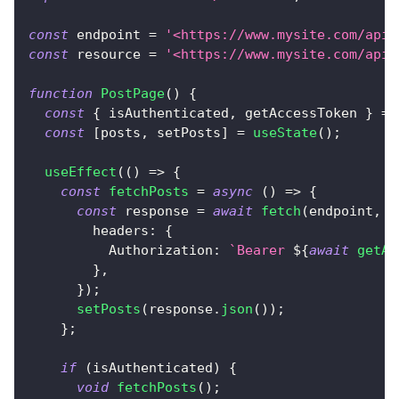
const
 endpoint 
=
'<https://www.mysite.com/api/
const
 resource 
=
'<https://www.mysite.com/api>
function
PostPage
(
)
{
const
{
 isAuthenticated
,
 getAccessToken 
}
=
const
[
posts
,
 setPosts
]
=
useState
(
)
;
useEffect
(
(
)
=>
{
const
fetchPosts
=
async
(
)
=>
{
const
 response 
=
await
fetch
(
endpoint
,
{
headers
:
{
Authorization
:
`
Bearer 
${
await
getAc
}
,
}
)
;
setPosts
(
response
.
json
(
)
)
;
}
;
if
(
isAuthenticated
)
{
void
fetchPosts
(
)
;