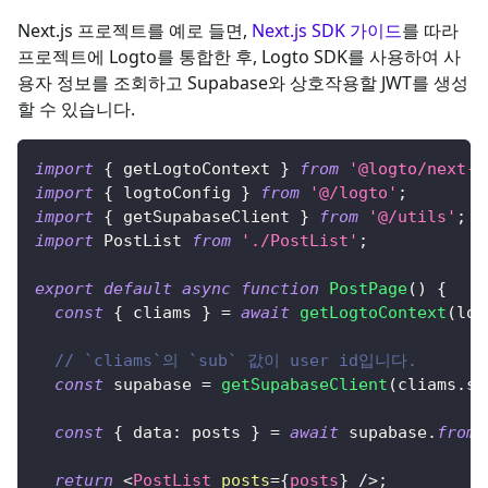
Next.js 프로젝트를 예로 들면,
Next.js SDK 가이드
를 따라
프로젝트에 Logto를 통합한 후, Logto SDK를 사용하여 사
용자 정보를 조회하고 Supabase와 상호작용할 JWT를 생성
할 수 있습니다.
import
{
 getLogtoContext 
}
from
'@logto/next-s
import
{
 logtoConfig 
}
from
'@/logto'
;
import
{
 getSupabaseClient 
}
from
'@/utils'
;
import
PostList
from
'./PostList'
;
export
default
async
function
PostPage
(
)
{
const
{
 cliams 
}
=
await
getLogtoContext
(
log
// `cliams`의 `sub` 값이 user id입니다.
const
 supabase 
=
getSupabaseClient
(
cliams
.
su
const
{
data
:
 posts 
}
=
await
 supabase
.
from
(
return
<
PostList
posts
=
{
posts
}
/>
;