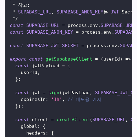
*
 참고
:
*
SUPABASE_URL
,
SUPABASE_ANON_KEY
는 
JWT
Secre
*
/
const
SUPABASE_URL
=
 process
.
env
.
SUPABASE_URL
;
const
SUPABASE_ANON_KEY
=
 process
.
env
.
SUPABASE
const
SUPABASE_JWT_SECRET
=
 process
.
env
.
SUPABA
export
const
getSupabaseClient
=
(
userId
)
=>
{
const
 jwtPayload 
=
{
    userId
,
}
;
const
 jwt 
=
sign
(
jwtPayload
,
SUPABASE_JWT_SE
expiresIn
:
'1h'
,
// 데모용 예시
}
)
;
const
 client 
=
createClient
(
SUPABASE_URL
,
SU
global
:
{
headers
:
{