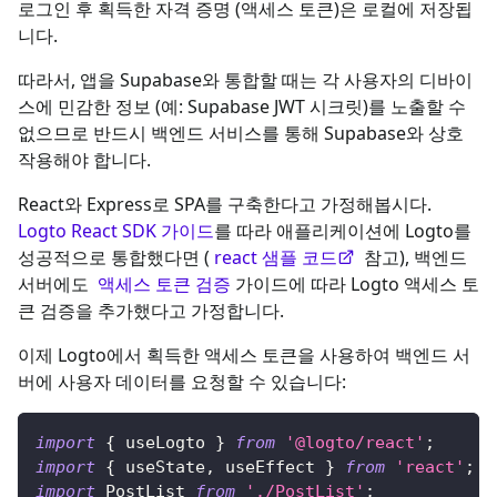
로그인 후 획득한 자격 증명 (액세스 토큰)은 로컬에 저장됩
니다.
따라서, 앱을 Supabase와 통합할 때는 각 사용자의 디바이
스에 민감한 정보 (예: Supabase JWT 시크릿)를 노출할 수
없으므로 반드시 백엔드 서비스를 통해 Supabase와 상호
작용해야 합니다.
React와 Express로 SPA를 구축한다고 가정해봅시다.
Logto React SDK 가이드
를 따라 애플리케이션에 Logto를
성공적으로 통합했다면 (
react 샘플 코드
참고), 백엔드
서버에도
액세스 토큰 검증
가이드에 따라 Logto 액세스 토
큰 검증을 추가했다고 가정합니다.
이제 Logto에서 획득한 액세스 토큰을 사용하여 백엔드 서
버에 사용자 데이터를 요청할 수 있습니다:
import
{
 useLogto 
}
from
'@logto/react'
;
import
{
 useState
,
 useEffect 
}
from
'react'
;
import
PostList
from
'./PostList'
;