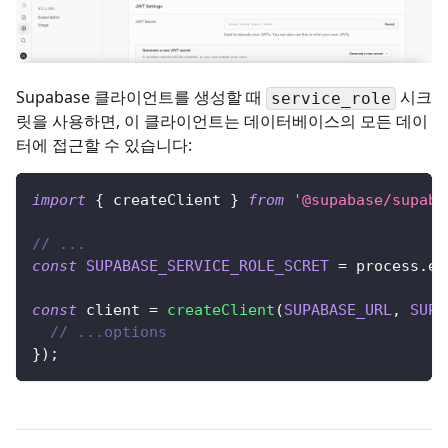
Supabase 클라이언트를 생성할 때
시크
service_role
릿을 사용하면, 이 클라이언트는 데이터베이스의 모든 데이
터에 접근할 수 있습니다:
import
{
 createClient 
}
from
'@supabase/supaba
// ...
const
SUPABASE_SERVICE_ROLE_SCRET
=
 process
.
en
const
 client 
=
createClient
(
SUPABASE_URL
,
SUPA
// ...options
}
)
;