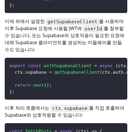
}
;
이제 위에서 설명한
를 사용하여
getSupabaseClient
이후 Supabase 요청에 사용할 JWT에
를 첨부할
userId
수 있습니다. 또는 Supabase와 상호작용이 필요한 요청에
대해 Supabase 클라이언트를 생성하는 미들웨어를 만들
수도 있습니다:
export
const
withSupabaseClient
=
async
(
ctx
,
 
  ctx
.
supabase
=
getSupabaseClient
(
ctx
.
auth
.
us
return
next
(
)
;
}
;
이후 처리 흐름에서는
를 직접 호출하여
ctx.supabase
Supabase와 상호작용할 수 있습니다:
const
fetchPosts
=
async
(
ctx
)
=>
{