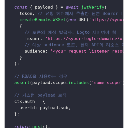
const
{
 payload 
}
=
await
jwtVerify
(
    token
,
// 요청 헤더에서 추출한 원본 Bearer Tok
createRemoteJWKSet
(
new
URL
(
'https://<your-
{
// 토큰의 예상 발급자, Logto 서버여야 함
issuer
:
'https://<your-logto-domain>/oid
// 예상 audience 토큰, 현재 API의 리소스 
audience
:
'<your request listener resour
}
)
;
// RBAC을 사용하는 경우
assert
(
payload
.
scope
.
includes
(
'some_scope'
)
)
// 커스텀 payload 로직
  ctx
.
auth
=
{
userId
:
 payload
.
sub
,
}
;
return
next
(
)
;