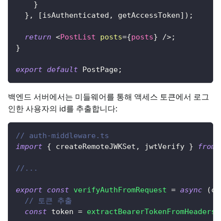
}
}
,
[
isAuthenticated
,
 getAccessToken
]
)
;
return
<
PostList
posts
=
{
posts
}
/>
;
}
export
default
PostPage
;
백엔드 서버에서는 미들웨어를 통해 액세스 토큰에서 로그
인한 사용자의 id를 추출합니다:
// auth-middleware.ts
import
{
 createRemoteJWKSet
,
 jwtVerify 
}
from
//...
export
const
verifyAuthFromRequest
=
async
(
ct
// 토큰 추출
const
 token 
=
extractBearerTokenFromHeaders
(