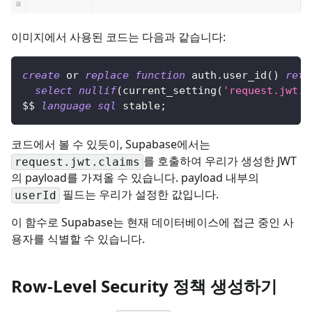
이미지에서 사용된 코드는 다음과 같습니다:
create
or
replace
function
 auth
.
user_id
(
)
retu
select
nullif
(
current_setting
(
'request.jwt.c
$$ 
language
sql
 stable
;
코드에서 볼 수 있듯이, Supabase에서는
를 호출하여 우리가 생성한 JWT
request.jwt.claims
의 payload를 가져올 수 있습니다. payload 내부의
필드는 우리가 설정한 값입니다.
userId
이 함수로 Supabase는 현재 데이터베이스에 접근 중인 사
용자를 식별할 수 있습니다.
Row-Level Security 정책 생성하기