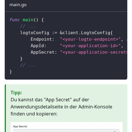
main.go
func
main
(
)
{
// ...
	logtoConfig 
:=
&
client
.
LogtoConfig
{
		Endpoint
:
"<your-logto-endpoint>"
,
//
		AppId
:
"<your-application-id>"
,
		AppSecret
:
"<your-application-secret>"
}
// ...
}
Tipp
:
Du kannst das "App Secret" auf der
Anwendungsdetailseite in der Admin-Konsole
finden und kopieren: