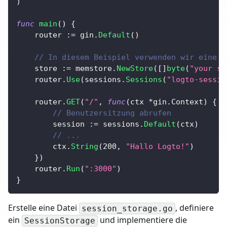
)
func
main
(
)
{
	router 
:=
 gin
.
Default
(
)
// In diesem Beispiel verwenden wir eine s
	store 
:=
 memstore
.
NewStore
(
[
]
byte
(
"your se
	router
.
Use
(
sessions
.
Sessions
(
"logto-sessio
	router
.
GET
(
"/"
,
func
(
ctx 
*
gin
.
Context
)
{
// Benutzersitzung abrufen
		session 
:=
 sessions
.
Default
(
ctx
)
// ...
		ctx
.
String
(
200
,
"Hallo Logto!"
)
}
)
	router
.
Run
(
":3000"
)
}
Erstelle eine Datei
, definiere
session_storage.go
ein
und implementiere die
SessionStorage