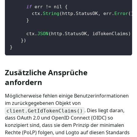
if
 err 
!=
nil
{
        ctx
.
String
(
http
.
StatusOK
,
 err
.
Error
(
)
)
}
      ctx
.
JSON
(
http
.
StatusOK
,
 idTokenClaims
)
}
)
}
Zusätzliche Ansprüche
anfordern
Möglicherweise fehlen einige Benutzerinformationen
im zurückgegebenen Objekt von
. Dies liegt daran,
client.GetIdTokenClaims()
dass OAuth 2.0 und OpenID Connect (OIDC) so
konzipiert sind, dass sie dem Prinzip der minimalen
Rechte (PoLP) folgen, und Logto auf diesen Standards