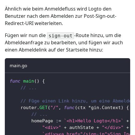
Ähnlich wie beim Anmeldefluss wird Logto den
Benutzer nach dem Abmelden zur Post-Sign-out-
Redirect-URI weiterleiten.
Fügen wir nun die
-Route hinzu, um die
sign-out
Abmeldeanfrage zu bearbeiten, und fügen wir auch
einen Abmeldelink auf der Startseite hinzu:
main.go
func
main
(
)
{
// ...
// Füge einen Link hinzu, um eine Abmeldea
	router
.
GET
(
"/"
,
func
(
ctx 
*
gin
.
Context
)
{
// ...
		homePage 
:=
`<h1>Hello Logto</h1>`
+
"<div>"
+
 authState 
+
"</div>"
+
`<div><a href="/sign-in">Sign In</