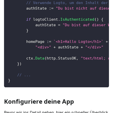
// Verwende Logto, um den Inhalt der S
		authState 
:=
"Du bist nicht auf dieser
if
 logtoClient
.
IsAuthenticated
(
)
{
			authState 
=
"Du bist auf dieser We
}
		homePage 
:=
`<h1>Hallo Logto</h1>`
+
"<div>"
+
 authState 
+
"</div>"
		ctx
.
Data
(
http
.
StatusOK
,
"text/html; ch
}
)
// ...
}
Konfiguriere deine App
Bevor wir ins Detail gehen, hier ein schneller Überblick