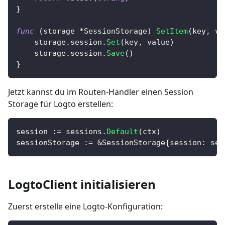
}
func
(
storage 
*
SessionStorage
)
SetItem
(
key
,
 va
	storage
.
session
.
Set
(
key
,
 value
)
	storage
.
session
.
Save
(
)
}
Jetzt kannst du im Routen-Handler einen Session
Storage für Logto erstellen:
session 
:=
 sessions
.
Default
(
ctx
)
sessionStorage 
:=
&
SessionStorage
{
session
:
 ses
LogtoClient initialisieren
Zuerst erstelle eine Logto-Konfiguration: