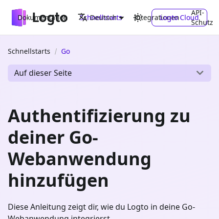
API-
Dokumentation
Schnellstarts
Integrationen
Logto Cloud
Deutsch
Schutz
Schnellstarts
Go
Auf dieser Seite
Authentifizierung zu
deiner Go-
Webanwendung
hinzufügen
Diese Anleitung zeigt dir, wie du Logto in deine Go-
Webanwendung integrierst.