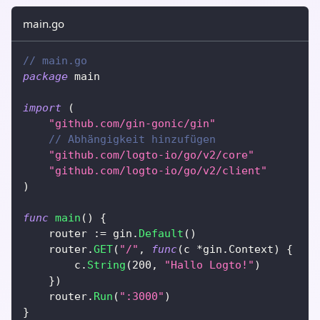
main.go
// main.go
package
 main
import
(
"github.com/gin-gonic/gin"
// Abhängigkeit hinzufügen
"github.com/logto-io/go/v2/core"
"github.com/logto-io/go/v2/client"
)
func
main
(
)
{
	router 
:=
 gin
.
Default
(
)
	router
.
GET
(
"/"
,
func
(
c 
*
gin
.
Context
)
{
		c
.
String
(
200
,
"Hallo Logto!"
)
}
)
	router
.
Run
(
":3000"
)
}