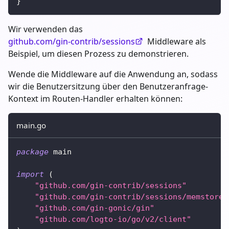
}
Wir verwenden das
github.com/gin-contrib/sessions
Middleware als
Beispiel, um diesen Prozess zu demonstrieren.
Wende die Middleware auf die Anwendung an, sodass
wir die Benutzersitzung über den Benutzeranfrage-
Kontext im Routen-Handler erhalten können:
main.go
package
 main
import
(
"github.com/gin-contrib/sessions"
"github.com/gin-contrib/sessions/memstore"
"github.com/gin-gonic/gin"
"github.com/logto-io/go/v2/client"