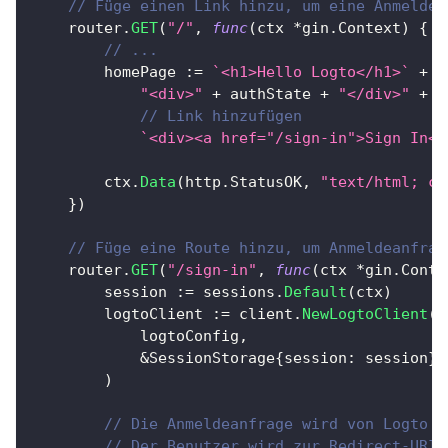
// Füge einen Link hinzu, um eine Anmeldea
	router
.
GET
(
"/"
,
func
(
ctx 
*
gin
.
Context
)
{
// ...
		homePage 
:=
`<h1>Hello Logto</h1>`
+
"<div>"
+
 authState 
+
"</div>"
+
// Link hinzufügen
`<div><a href="/sign-in">Sign In</
		ctx
.
Data
(
http
.
StatusOK
,
"text/html; ch
}
)
// Füge eine Route hinzu, um Anmeldeanfrag
	router
.
GET
(
"/sign-in"
,
func
(
ctx 
*
gin
.
Conte
		session 
:=
 sessions
.
Default
(
ctx
)
		logtoClient 
:=
 client
.
NewLogtoClient
(
			logtoConfig
,
&
SessionStorage
{
session
:
 session
}
,
)
// Die Anmeldeanfrage wird von Logto b
// Der Benutzer wird zur Redirect-URI 