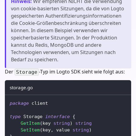
Hinweis
:
Wir empfehlen NICHT die Verwendung
von cookie-basierten Sitzungen, da die von Logto
gespeicherten Authentifizierungsinformationen
die Cookie-Größenbeschränkung überschreiten
können. In diesem Beispiel verwenden wir
speicherbasierte Sitzungen. In der Produktion
kannst du Redis, MongoDB und andere
Technologien verwenden, um Sitzungen nach
Bedarf zu speichern.
Der
-Typ im Logto SDK sieht wie folgt aus:
Storage
storage.go
package
 client
type
 Storage 
interface
{
GetItem
(
key 
string
)
string
SetItem
(
key
,
 value 
string
)