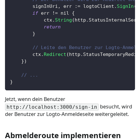
		signInUri
,
 err 
:=
 logtoClient
.
SignIn
(
"
if
 err 
!=
nil
{
			ctx
.
String
(
http
.
StatusInternalServ
return
}
// Leite den Benutzer zur Logto-Anmeld
		ctx
.
Redirect
(
http
.
StatusTemporaryRedir
}
)
// ...
}
Jetzt, wenn dein Benutzer
besucht, wird
http://localhost:3000/sign-in
der Benutzer zur Logto-Anmeldeseite weitergeleitet.
Abmelderoute implementieren