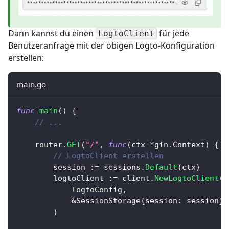
Dann kannst du einen
für jede
LogtoClient
Benutzeranfrage mit der obigen Logto-Konfiguration
erstellen:
main.go
func
main
(
)
{
// ...
	router
.
GET
(
"/"
,
func
(
ctx 
*
gin
.
Context
)
{
// LogtoClient erstellen
		session 
:=
 sessions
.
Default
(
ctx
)
		logtoClient 
:=
 client
.
NewLogtoClient
(
			logtoConfig
,
&
SessionStorage
{
session
:
 session
}
,
)