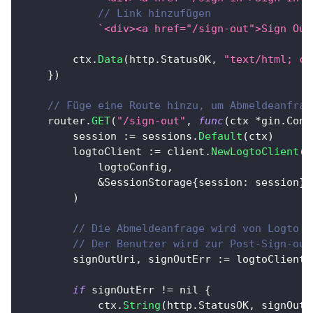
// Link hinzufügen
`<div><a href="/sign-out">Sign Out
		ctx
.
Data
(
http
.
StatusOK
,
"text/html; ch
}
)
// Füge eine Route hinzu, um Abmeldeanfrag
	router
.
GET
(
"/sign-out"
,
func
(
ctx 
*
gin
.
Cont
		session 
:=
 sessions
.
Default
(
ctx
)
		logtoClient 
:=
 client
.
NewLogtoClient
(
			logtoConfig
,
&
SessionStorage
{
session
:
 session
}
,
)
// Die Abmeldeanfrage wird von Logto b
// Der Benutzer wird zur Post-Sign-out
		signOutUri
,
 signOutErr 
:=
 logtoClient
.
if
 signOutErr 
!=
nil
{
			ctx
.
String
(
http
.
StatusOK
,
 signOutE