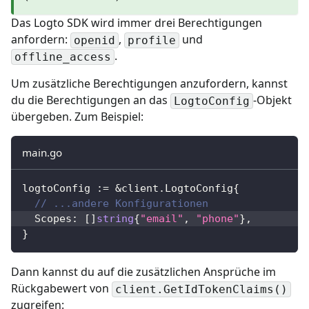
Das Logto SDK wird immer drei Berechtigungen
anfordern:
,
und
openid
profile
.
offline_access
Um zusätzliche Berechtigungen anzufordern, kannst
du die Berechtigungen an das
-Objekt
LogtoConfig
übergeben. Zum Beispiel:
main.go
logtoConfig 
:=
&
client
.
LogtoConfig
{
// ...andere Konfigurationen
  Scopes
:
[
]
string
{
"email"
,
"phone"
}
,
}
Dann kannst du auf die zusätzlichen Ansprüche im
Rückgabewert von
client.GetIdTokenClaims()
zugreifen: