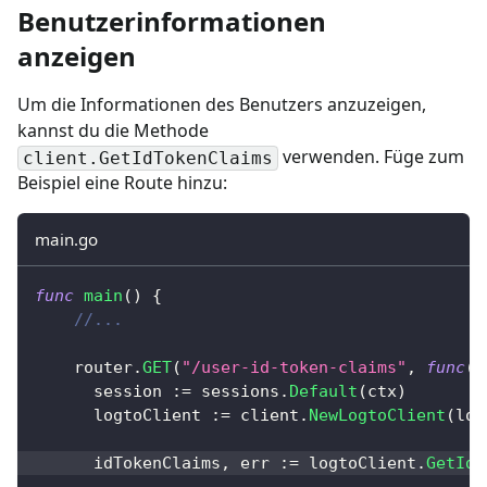
Benutzerinformationen
anzeigen
Um die Informationen des Benutzers anzuzeigen,
kannst du die Methode
verwenden. Füge zum
client.GetIdTokenClaims
Beispiel eine Route hinzu:
main.go
func
main
(
)
{
//...
    router
.
GET
(
"/user-id-token-claims"
,
func
(
c
      session 
:=
 sessions
.
Default
(
ctx
)
      logtoClient 
:=
 client
.
NewLogtoClient
(
log
      idTokenClaims
,
 err 
:=
 logtoClient
.
GetIdT