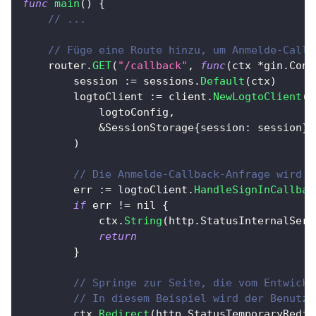
func
main
(
)
{
// ...
// Füge eine Route hinzu, um Anmelde-Callb
	router
.
GET
(
"/callback"
,
func
(
ctx 
*
gin
.
Cont
		session 
:=
 sessions
.
Default
(
ctx
)
		logtoClient 
:=
 client
.
NewLogtoClient
(
			logtoConfig
,
&
SessionStorage
{
session
:
 session
}
,
)
// Die Anmelde-Callback-Anfrage wird v
		err 
:=
 logtoClient
.
HandleSignInCallbac
if
 err 
!=
nil
{
			ctx
.
String
(
http
.
StatusInternalServ
return
}
// Springe zur Seite, die vom Entwickl
// In diesem Beispiel wird der Benutze
		ctx
.
Redirect
(
http
.
StatusTemporaryRedir