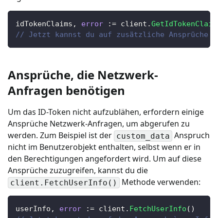
idTokenClaims
,
error
:=
 client
.
GetIdTokenClaim
// Jetzt kannst du auf zusätzliche Ansprüche `
Ansprüche, die Netzwerk-
Anfragen benötigen
Um das ID-Token nicht aufzublähen, erfordern einige
Ansprüche Netzwerk-Anfragen, um abgerufen zu
werden. Zum Beispiel ist der
Anspruch
custom_data
nicht im Benutzerobjekt enthalten, selbst wenn er in
den Berechtigungen angefordert wird. Um auf diese
Ansprüche zuzugreifen,
kannst du die
Methode verwenden
:
client.FetchUserInfo()
userInfo
,
error
:=
 client
.
FetchUserInfo
(
)