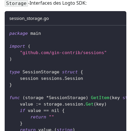
-Interfaces des Logto SDK:
Storage
session_storage.go
package
 main
import
(
"github.com/gin-contrib/sessions"
)
type
 SessionStorage 
struct
{
	session sessions
.
Session
}
func
(
storage 
*
SessionStorage
)
GetItem
(
key 
str
	value 
:=
 storage
.
session
.
Get
(
key
)
if
 value 
==
nil
{
return
""
}
return
 value
.
(
string
)