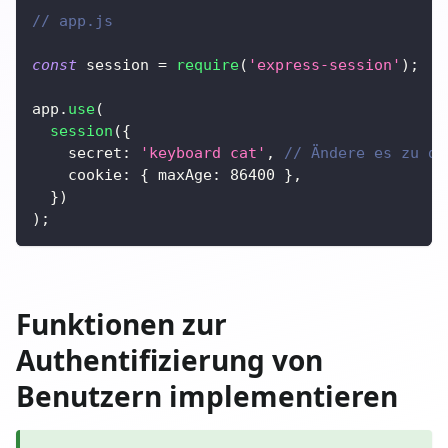
// app.js
const
 session 
=
require
(
'express-session'
)
;
app
.
use
(
session
(
{
secret
:
'keyboard cat'
,
// Ändere es zu de
cookie
:
{
maxAge
:
86400
}
,
}
)
)
;
Funktionen zur
Authentifizierung von
Benutzern implementieren