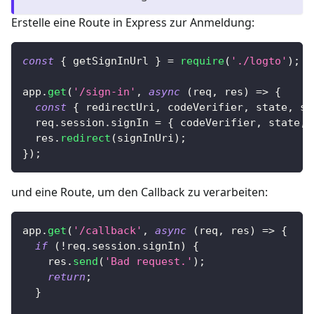
Erstelle eine Route in Express zur Anmeldung:
const
{
 getSignInUrl 
}
=
require
(
'./logto'
)
;
app
.
get
(
'/sign-in'
,
async
(
req
,
 res
)
=>
{
const
{
 redirectUri
,
 codeVerifier
,
 state
,
 si
  req
.
session
.
signIn
=
{
 codeVerifier
,
 state
,
 
  res
.
redirect
(
signInUri
)
;
}
)
;
und eine Route, um den Callback zu verarbeiten:
app
.
get
(
'/callback'
,
async
(
req
,
 res
)
=>
{
if
(
!
req
.
session
.
signIn
)
{
    res
.
send
(
'Bad request.'
)
;
return
;
}