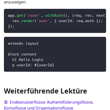
anzuzeigen:
app
.
get
(
'/user'
,
withAuth
(
)
,
(
req
,
 res
,
 next
)
  res
.
render
(
'user'
,
{
userId
:
 req
.
auth
}
)
;
}
)
;
extends layout
block content
  h1 Hallo Logto
  p userId: #{userId}
Weiterführende Lektüre
Endbenutzerflüsse: Authentifizierungsflüsse,
Kontoflüsse und Organisationsflüsse