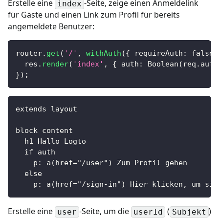
Erstelle eine
-Seite, zeige einen Anmeldelink
index
für Gäste und einen Link zum Profil für bereits
angemeldete Benutzer:
router
.
get
(
'/'
,
withAuth
(
{
requireAuth
:
false
  res
.
render
(
'index'
,
{
auth
:
Boolean
(
req
.
auth
}
)
;
extends layout
block content
  h1 Hallo Logto
  if auth
    p: a(href="/user") Zum Profil gehen
  else
    p: a(href="/sign-in") Hier klicken, um sic
Erstelle eine
-Seite, um die
(
)
user
userId
Subjekt