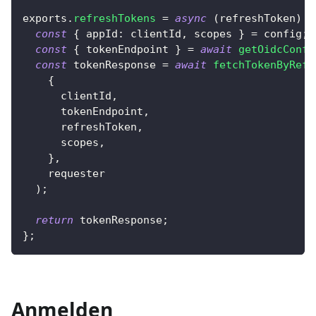
exports
.
refreshTokens
=
async
(
refreshToken
)
=
const
{
appId
:
 clientId
,
 scopes 
}
=
 config
;
const
{
 tokenEndpoint 
}
=
await
getOidcConfi
const
 tokenResponse 
=
await
fetchTokenByRefr
{
      clientId
,
      tokenEndpoint
,
      refreshToken
,
      scopes
,
}
,
    requester
)
;
return
 tokenResponse
;
}
;
Anmelden