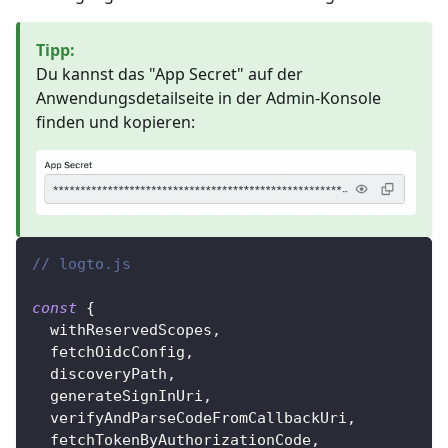
Tipp
:
Du kannst das "App Secret" auf der
Anwendungsdetailseite in der Admin-Konsole
finden und kopieren:
// logto.js
const
{
  withReservedScopes
,
  fetchOidcConfig
,
  discoveryPath
,
  generateSignInUri
,
  verifyAndParseCodeFromCallbackUri
,
  fetchTokenByAuthorizationCode
,