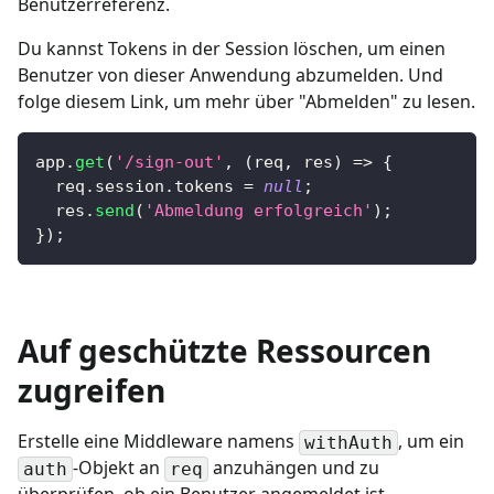
Benutzerreferenz.
Du kannst Tokens in der Session löschen, um einen
Benutzer von dieser Anwendung abzumelden. Und
folge diesem Link, um mehr über "Abmelden" zu lesen.
app
.
get
(
'/sign-out'
,
(
req
,
 res
)
=>
{
  req
.
session
.
tokens
=
null
;
  res
.
send
(
'Abmeldung erfolgreich'
)
;
}
)
;
Auf geschützte Ressourcen
zugreifen
Erstelle eine Middleware namens
, um ein
withAuth
-Objekt an
anzuhängen und zu
auth
req
überprüfen, ob ein Benutzer angemeldet ist.