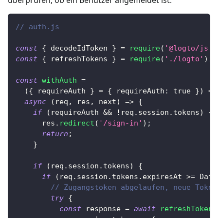
// auth.js
const
{
 decodeIdToken 
}
=
require
(
'@logto/js'
)
const
{
 refreshTokens 
}
=
require
(
'./logto'
)
;
const
withAuth
=
(
{
 requireAuth 
}
=
{
requireAuth
:
true
}
)
=>
async
(
req
,
 res
,
 next
)
=>
{
if
(
requireAuth 
&&
!
req
.
session
.
tokens
)
{
      res
.
redirect
(
'/sign-in'
)
;
return
;
}
if
(
req
.
session
.
tokens
)
{
if
(
req
.
session
.
tokens
.
expiresAt
>=
Date
// Zugangstoken abgelaufen, neue Token
try
{
const
 response 
=
await
refreshTokens