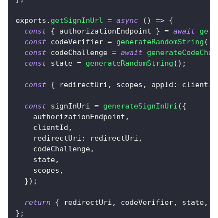
exports
.
getSignInUrl
=
async
(
)
=>
{
const
{
 authorizationEndpoint 
}
=
await
getO
const
 codeVerifier 
=
generateRandomString
(
)
;
const
 codeChallenge 
=
await
generateCodeChal
const
 state 
=
generateRandomString
(
)
;
const
{
 redirectUri
,
 scopes
,
appId
:
 clientId
const
 signInUri 
=
generateSignInUri
(
{
    authorizationEndpoint
,
    clientId
,
redirectUri
:
 redirectUri
,
    codeChallenge
,
    state
,
    scopes
,
}
)
;
return
{
 redirectUri
,
 codeVerifier
,
 state
,
 s
}
;