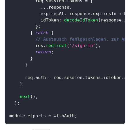
          req
.
session
.
tokens
=
{
...
response
,
expiresAt
:
 response
.
expiresIn
+
Da
idToken
:
decodeIdToken
(
response
.
id
}
;
}
catch
{
// Austausch fehlgeschlagen, zur Anm
          res
.
redirect
(
'/sign-in'
)
;
return
;
}
}
      req
.
auth
=
 req
.
session
.
tokens
.
idToken
.
su
}
next
(
)
;
}
;
module
.
exports
=
 withAuth
;