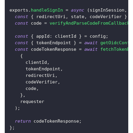
exports
.
handleSignIn
=
async
(
signInSession
,
 c
const
{
 redirectUri
,
 state
,
 codeVerifier 
}
=
const
 code 
=
verifyAndParseCodeFromCallbackU
const
{
appId
:
 clientId 
}
=
 config
;
const
{
 tokenEndpoint 
}
=
await
getOidcConfi
const
 codeTokenResponse 
=
await
fetchTokenBy
{
      clientId
,
      tokenEndpoint
,
      redirectUri
,
      codeVerifier
,
      code
,
}
,
    requester
)
;
return
 codeTokenResponse
;
}
;