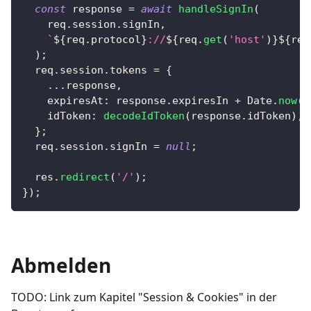
const
 response 
=
await
handleSignIn
(
    req
.
session
.
signIn
,
`
${
req
.
protocol
}
://
${
req
.
get
(
'host'
)
}
${
req
)
;
  req
.
session
.
tokens
=
{
...
response
,
expiresAt
:
 response
.
expiresIn
+
Date
.
now
(
)
idToken
:
decodeIdToken
(
response
.
idToken
)
,
}
;
  req
.
session
.
signIn
=
null
;
  res
.
redirect
(
'/'
)
;
}
)
;
Abmelden
TODO: Link zum Kapitel "Session & Cookies" in der