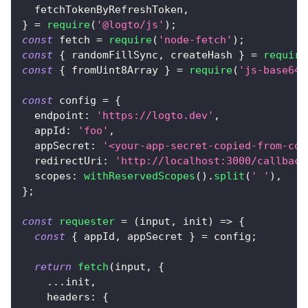
  fetchTokenByRefreshToken
,
}
=
require
(
'@logto/js'
)
;
const
 fetch 
=
require
(
'node-fetch'
)
;
const
{
 randomFillSync
,
 createHash 
}
=
require
const
{
 fromUint8Array 
}
=
require
(
'js-base64'
const
 config 
=
{
endpoint
:
'https://logto.dev'
,
appId
:
'foo'
,
appSecret
:
'<your-app-secret-copied-from-con
redirectUri
:
'http://localhost:3000/callback
scopes
:
withReservedScopes
(
)
.
split
(
' '
)
,
}
;
const
requester
=
(
input
,
 init
)
=>
{
const
{
 appId
,
 appSecret 
}
=
 config
;
return
fetch
(
input
,
{
...
init
,
headers
:
{