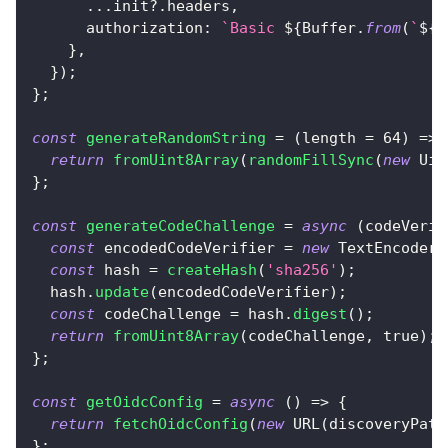
...
init
?.
headers
,
authorization
:
`
Basic 
${
Buffer
.
from
(
`
${
a
}
,
}
)
;
}
;
const
generateRandomString
=
(
length 
=
64
)
=>
return
fromUint8Array
(
randomFillSync
(
new
Uin
}
;
const
generateCodeChallenge
=
async
(
codeVerif
const
 encodedCodeVerifier 
=
new
TextEncoder
(
const
 hash 
=
createHash
(
'sha256'
)
;
  hash
.
update
(
encodedCodeVerifier
)
;
const
 codeChallenge 
=
 hash
.
digest
(
)
;
return
fromUint8Array
(
codeChallenge
,
true
)
;
}
;
const
getOidcConfig
=
async
(
)
=>
{
return
fetchOidcConfig
(
new
URL
(
discoveryPath
}
;