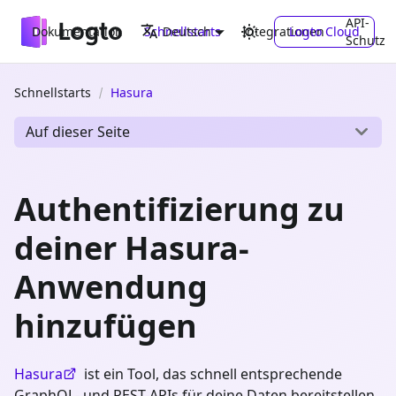
API-
Dokumentation
Schnellstarts
Integrationen
Logto Cloud
Deutsch
Schutz
Schnellstarts
Hasura
Auf dieser Seite
Authentifizierung zu
deiner Hasura-
Anwendung
hinzufügen
Hasura
ist ein Tool, das schnell entsprechende
GraphQL- und REST-APIs für deine Daten bereitstellen