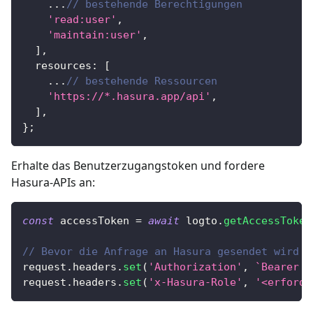
...
// bestehende Berechtigungen
'read:user'
,
'maintain:user'
,
]
,
  resources
:
[
...
// bestehende Ressourcen
'https://*.hasura.app/api'
,
]
,
}
;
Erhalte das Benutzerzugangstoken und fordere
Hasura-APIs an:
const
 accessToken 
=
await
 logto
.
getAccessToken
// Bevor die Anfrage an Hasura gesendet wird
request
.
headers
.
set
(
'Authorization'
,
`
Bearer 
$
request
.
headers
.
set
(
'x-Hasura-Role'
,
'<erforde