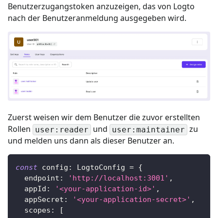
Benutzerzugangstoken anzuzeigen, das von Logto
nach der Benutzeranmeldung ausgegeben wird.
Zuerst weisen wir dem Benutzer die zuvor erstellten
Rollen
und
zu
user:reader
user:maintainer
und melden uns dann als dieser Benutzer an.
const
 config
:
LogtoConfig
=
{
  endpoint
:
'http://localhost:3001'
,
  appId
:
'<your-application-id>'
,
  appSecret
:
'<your-application-secret>'
,
  scopes
:
[