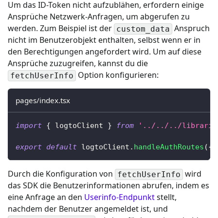
Um das ID-Token nicht aufzublähen, erfordern einige
Ansprüche Netzwerk-Anfragen, um abgerufen zu
werden. Zum Beispiel ist der
Anspruch
custom_data
nicht im Benutzerobjekt enthalten, selbst wenn er in
den Berechtigungen angefordert wird. Um auf diese
Ansprüche zuzugreifen,
kannst du die
Option konfigurieren
:
fetchUserInfo
pages/index.tsx
import
{
 logtoClient 
}
from
'../../../librarie
export
default
 logtoClient
.
handleAuthRoutes
(
{
 
Durch die Konfiguration von
wird
fetchUserInfo
das SDK die Benutzerinformationen abrufen, indem es
eine Anfrage an den
Userinfo-Endpunkt
stellt,
nachdem der Benutzer angemeldet ist, und