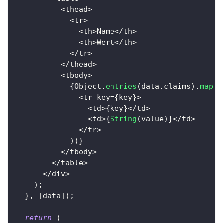
<
thead
>
<
tr
>
<
th
>
Name
<
/
th
>
<
th
>
Wert
<
/
th
>
<
/
tr
>
<
/
thead
>
<
tbody
>
{
Object
.
entries
(
data
.
claims
)
.
map
(
(
<
tr key
=
{
key
}
>
<
td
>
{
key
}
<
/
td
>
<
td
>
{
String
(
value
)
}
<
/
td
>
<
/
tr
>
)
)
}
<
/
tbody
>
<
/
table
>
<
/
div
>
)
;
}
,
[
data
]
)
;
return
(