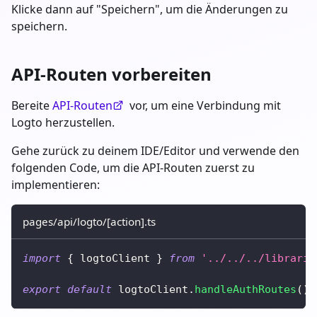
Klicke dann auf "Speichern", um die Änderungen zu
speichern.
API-Routen vorbereiten
Bereite
API-Routen
vor, um eine Verbindung mit
Logto herzustellen.
Gehe zurück zu deinem IDE/Editor und verwende den
folgenden Code, um die API-Routen zuerst zu
implementieren:
pages/api/logto/[action].ts
import
{
 logtoClient 
}
from
'../../../librarie
export
default
 logtoClient
.
handleAuthRoutes
(
)
;