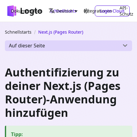
API-
Dokumentation
Schnellstarts
Integrationen
Logto Cloud
Deutsch
Schutz
Schnellstarts
Next.js (Pages Router)
Auf dieser Seite
Authentifizierung zu
deiner Next.js (Pages
Router)-Anwendung
hinzufügen
Tipp
: