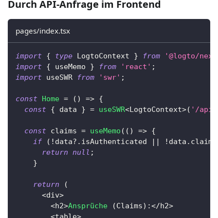
Durch API-Anfrage im Frontend
pages/index.tsx
import
{
type
LogtoContext
}
from
'@logto/next
import
{
 useMemo 
}
from
'react'
;
import
 useSWR 
from
'swr'
;
const
Home
=
(
)
=>
{
const
{
 data 
}
=
useSWR
<
LogtoContext
>
(
'/api/
const
 claims 
=
useMemo
(
(
)
=>
{
if
(
!
data
?.
isAuthenticated 
||
!
data
.
claims
return
null
;
}
return
(
<
div
>
<
h2
>
Ansprüche
(
Claims
)
:
<
/
h2
>
<
table
>