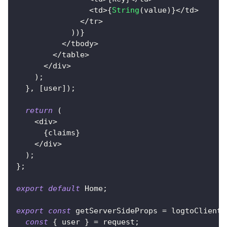
<
td
>
{
String
(
value
)
}
<
/
td
>
<
/
tr
>
)
)
}
<
/
tbody
>
<
/
table
>
<
/
div
>
)
;
}
,
[
user
]
)
;
return
(
<
div
>
{
claims
}
<
/
div
>
)
;
}
;
export
default
 Home
;
export
const
 getServerSideProps 
=
 logtoClient
.
const
{
 user 
}
=
 request
;