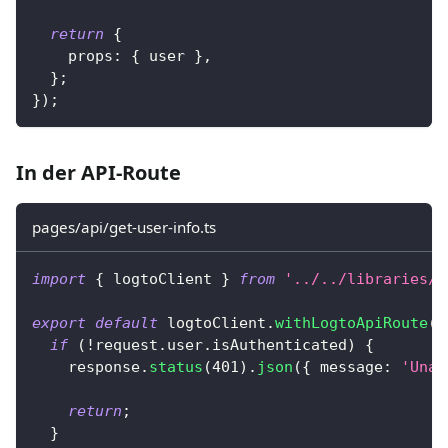
return
{
    props
:
{
 user 
}
,
}
;
}
)
;
In der API-Route
pages/api/get-user-info.ts
import
{
 logtoClient 
}
from
'../../libraries/l
export
default
 logtoClient
.
withLogtoApiRoute
(
(
if
(
!
request
.
user
.
isAuthenticated
)
{
    response
.
status
(
401
)
.
json
(
{
 message
:
'Unau
return
;
}