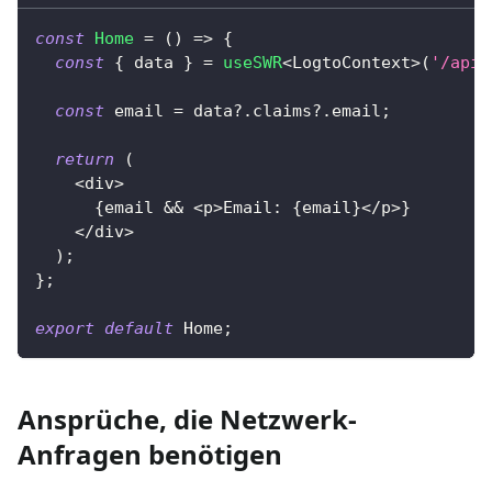
const
Home
=
(
)
=>
{
const
{
 data 
}
=
useSWR
<
LogtoContext
>
(
'/api/
const
 email 
=
 data
?.
claims
?.
email
;
return
(
<
div
>
{
email 
&&
<
p
>
Email
:
{
email
}
<
/
p
>
}
<
/
div
>
)
;
}
;
export
default
 Home
;
Ansprüche, die Netzwerk-
Anfragen benötigen