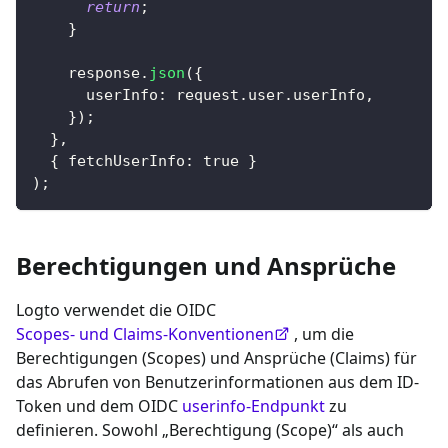
return
;
}
    response
.
json
(
{
      userInfo
:
 request
.
user
.
userInfo
,
}
)
;
}
,
{
 fetchUserInfo
:
true
}
)
;
Berechtigungen und Ansprüche
Logto verwendet die OIDC
Scopes- und Claims-Konventionen
, um die
Berechtigungen (Scopes) und Ansprüche (Claims) für
das Abrufen von Benutzerinformationen aus dem ID-
Token und dem OIDC
userinfo-Endpunkt
zu
definieren. Sowohl „Berechtigung (Scope)“ als auch