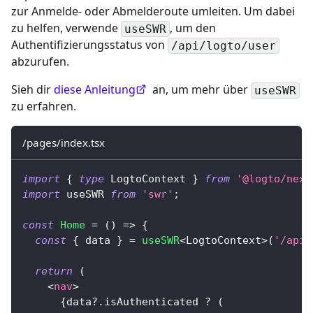
zur Anmelde- oder Abmelderoute umleiten. Um dabei
zu helfen, verwende
, um den
useSWR
Authentifizierungsstatus von
/api/logto/user
abzurufen.
Sieh dir
diese Anleitung
an, um mehr über
useSWR
zu erfahren.
/pages/index.tsx
import
{
type
LogtoContext
}
from
'@logto/next
import
useSWR
from
'swr'
;
const
Home
=
(
)
=>
{
const
{
 data 
}
=
useSWR
<
LogtoContext
>
(
'/api/
return
(
<
nav
>
{
data
?.
isAuthenticated 
?
(