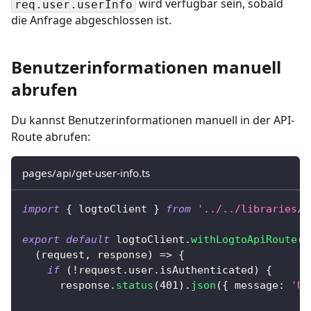
wird verfügbar sein, sobald
req.user.userInfo
die Anfrage abgeschlossen ist.
Benutzerinformationen manuell
abrufen
Du kannst Benutzerinformationen manuell in der API-
Route abrufen:
pages/api/get-user-info.ts
import
{
 logtoClient 
}
from
'../../libraries/l
export
default
 logtoClient
.
withLogtoApiRoute
(
(
request
,
 response
)
=>
{
if
(
!
request
.
user
.
isAuthenticated
)
{
      response
.
status
(
401
)
.
json
(
{
 message
:
'Un