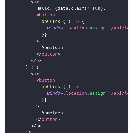
<
p
>
          Hallo, 
{
data
.
claims
?.
sub
}
,
<
button
onClick
=
{
(
)
=>
{
window
.
location
.
assign
(
'/api/log
}
}
>
            Abmelden
</
button
>
</
p
>
)
:
(
<
p
>
<
button
onClick
=
{
(
)
=>
{
window
.
location
.
assign
(
'/api/log
}
}
>
            Anmelden
</
button
>
</
p
>
)
}