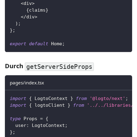
<
div
>
{
claims
}
<
/
div
>
)
;
}
;
export
default
 Home
;
Durch
getServerSideProps
pages/index.tsx
import
{
 LogtoContext 
}
from
'@logto/next'
;
import
{
 logtoClient 
}
from
'../../libraries/l
type
Props
=
{
  user
:
 LogtoContext
;
}
;