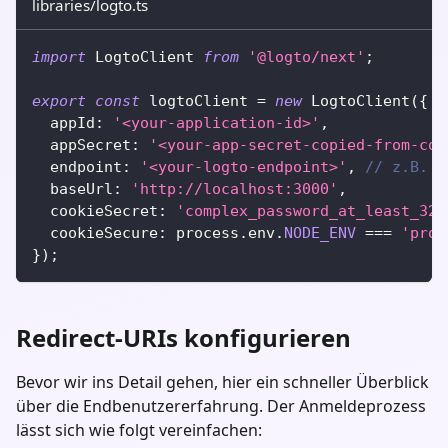
libraries/logto.ts
import
 LogtoClient 
from
'@logto/next'
;
export
const
 logtoClient 
=
new
LogtoClient
(
{
  appId
:
'<your-application-id>'
,
  appSecret
:
'<your-app-secret-copied-from-con
  endpoint
:
'<your-logto-endpoint>'
,
// z.B. h
  baseUrl
:
'http://localhost:3000'
,
  cookieSecret
:
'complex_password_at_least_32_
  cookieSecure
:
 process
.
env
.
NODE_ENV
===
'prod
}
)
;
Redirect-URIs konfigurieren
Bevor wir ins Detail gehen, hier ein schneller Überblick
über die Endbenutzererfahrung. Der Anmeldeprozess
lässt sich wie folgt vereinfachen: