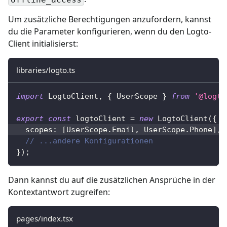
Um zusätzliche Berechtigungen anzufordern, kannst
du die Parameter konfigurieren, wenn du den Logto-
Client initialisierst:
libraries/logto.ts
import
 LogtoClient
,
{
 UserScope 
}
from
'@logto
export
const
 logtoClient 
=
new
LogtoClient
(
{
  scopes
:
[
UserScope
.
Email
,
 UserScope
.
Phone
]
,
// ...andere Konfigurationen
}
)
;
Dann kannst du auf die zusätzlichen Ansprüche in der
Kontextantwort zugreifen:
pages/index.tsx