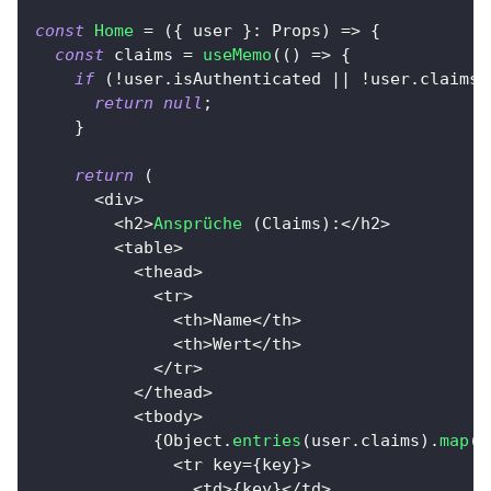
const
Home
=
(
{
 user 
}
:
 Props
)
=>
{
const
 claims 
=
useMemo
(
(
)
=>
{
if
(
!
user
.
isAuthenticated 
||
!
user
.
claims
)
return
null
;
}
return
(
<
div
>
<
h2
>
Ansprüche
(
Claims
)
:
<
/
h2
>
<
table
>
<
thead
>
<
tr
>
<
th
>
Name
<
/
th
>
<
th
>
Wert
<
/
th
>
<
/
tr
>
<
/
thead
>
<
tbody
>
{
Object
.
entries
(
user
.
claims
)
.
map
(
(
<
tr key
=
{
key
}
>
<
td
>
{
key
}
<
/
td
>