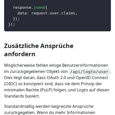
  response
.
json
(
{
    data
:
 request
.
user
.
claims
,
}
)
;
}
)
;
Zusätzliche Ansprüche
anfordern
Möglicherweise fehlen einige Benutzerinformationen
im zurückgegebenen Objekt von
.
/api/logto/user
Dies liegt daran, dass OAuth 2.0 und OpenID Connect
(OIDC) so konzipiert sind, dass sie dem Prinzip der
minimalen Rechte (PoLP) folgen, und Logto auf diesen
Standards basiert.
Standardmäßig werden begrenzte Ansprüche
zurückgegeben. Wenn du mehr Informationen