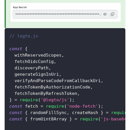
// logto.js
const
{
  withReservedScopes
,
  fetchOidcConfig
,
  discoveryPath
,
  generateSignInUri
,
  verifyAndParseCodeFromCallbackUri
,
  fetchTokenByAuthorizationCode
,
  fetchTokenByRefreshToken
,
}
=
require
(
'@logto/js'
)
;
const
 fetch 
=
require
(
'node-fetch'
)
;
const
{
 randomFillSync
,
 createHash 
}
=
require
const
{
 fromUint8Array 
}
=
require
(
'js-base64'