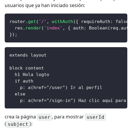
usuarios que ya han iniciado sesión:
router
.
get
(
'/'
,
withAuth
(
{
requireAuth
:
false
  res
.
render
(
'index'
,
{
auth
:
Boolean
(
req
.
auth
}
)
;
extends layout
block content
  h1 Hola logto
  if auth
    p: a(href="/user") Ir al perfil
  else
    p: a(href="/sign-in") Haz clic aquí para i
crea la página
, para mostrar
user
userId
(
):
subject