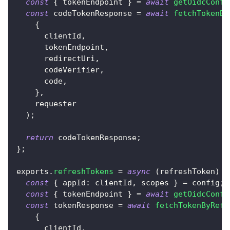
const
{
 tokenEndpoint 
}
=
await
getOidcConfi
const
 codeTokenResponse 
=
await
fetchTokenBy
{
      clientId
,
      tokenEndpoint
,
      redirectUri
,
      codeVerifier
,
      code
,
}
,
    requester
)
;
return
 codeTokenResponse
;
}
;
exports
.
refreshTokens
=
async
(
refreshToken
)
=
const
{
appId
:
 clientId
,
 scopes 
}
=
 config
;
const
{
 tokenEndpoint 
}
=
await
getOidcConfi
const
 tokenResponse 
=
await
fetchTokenByRefr
{
      clientId
,