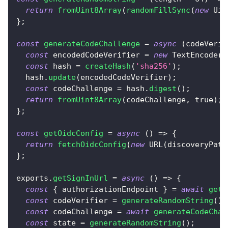
return
fromUint8Array
(
randomFillSync
(
new
Uin
}
;
const
generateCodeChallenge
=
async
(
codeVerif
const
 encodedCodeVerifier 
=
new
TextEncoder
(
const
 hash 
=
createHash
(
'sha256'
)
;
  hash
.
update
(
encodedCodeVerifier
)
;
const
 codeChallenge 
=
 hash
.
digest
(
)
;
return
fromUint8Array
(
codeChallenge
,
true
)
;
}
;
const
getOidcConfig
=
async
(
)
=>
{
return
fetchOidcConfig
(
new
URL
(
discoveryPath
}
;
exports
.
getSignInUrl
=
async
(
)
=>
{
const
{
 authorizationEndpoint 
}
=
await
getO
const
 codeVerifier 
=
generateRandomString
(
)
;
const
 codeChallenge 
=
await
generateCodeChal
const
 state 
=
generateRandomString
(
)
;