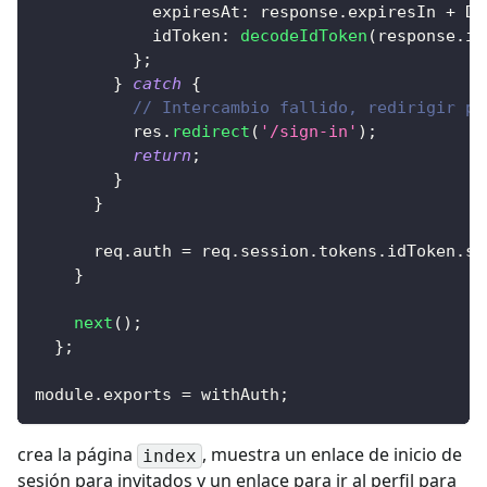
expiresAt
:
 response
.
expiresIn
+
Da
idToken
:
decodeIdToken
(
response
.
id
}
;
}
catch
{
// Intercambio fallido, redirigir pa
          res
.
redirect
(
'/sign-in'
)
;
return
;
}
}
      req
.
auth
=
 req
.
session
.
tokens
.
idToken
.
su
}
next
(
)
;
}
;
module
.
exports
=
 withAuth
;
crea la página
, muestra un enlace de inicio de
index
sesión para invitados y un enlace para ir al perfil para