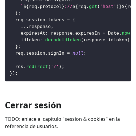
`
${
req
.
protocol
}
://
${
req
.
get
(
'host'
)
}
${
req
)
;
  req
.
session
.
tokens
=
{
...
response
,
expiresAt
:
 response
.
expiresIn
+
Date
.
now
(
)
idToken
:
decodeIdToken
(
response
.
idToken
)
,
}
;
  req
.
session
.
signIn
=
null
;
  res
.
redirect
(
'/'
)
;
}
)
;
Cerrar sesión
TODO: enlace al capítulo "session & cookies" en la
referencia de usuarios.