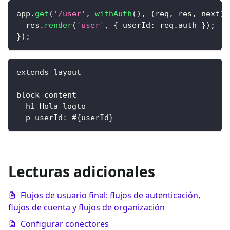
app
.
get
(
'/user'
,
withAuth
(
)
,
(
req
,
 res
,
 next
)
  res
.
render
(
'user'
,
{
userId
:
 req
.
auth
}
)
;
}
)
;
extends layout
block content
  h1 Hola logto
  p userId: #{userId}
Lecturas adicionales
Flujos de usuario final: flujos de autenticación,
flujos de cuenta y flujos de organización
Configurar conectores