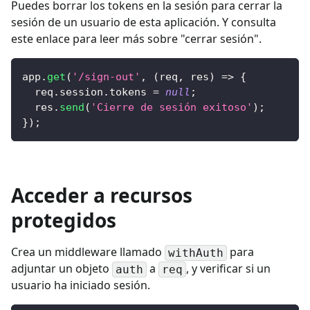
Puedes borrar los tokens en la sesión para cerrar la
sesión de un usuario de esta aplicación. Y consulta
este enlace para leer más sobre "cerrar sesión".
app
.
get
(
'/sign-out'
,
(
req
,
 res
)
=>
{
  req
.
session
.
tokens
=
null
;
  res
.
send
(
'Cierre de sesión exitoso'
)
;
}
)
;
Acceder a recursos
protegidos
Crea un middleware llamado
para
withAuth
adjuntar un objeto
a
, y verificar si un
auth
req
usuario ha iniciado sesión.