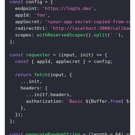
const
 config 
=
{
endpoint
:
'https://logto.dev'
,
appId
:
'foo'
,
appSecret
:
'<your-app-secret-copied-from-con
redirectUri
:
'http://localhost:3000/callback
scopes
:
withReservedScopes
(
)
.
split
(
' '
)
,
}
;
const
requester
=
(
input
,
 init
)
=>
{
const
{
 appId
,
 appSecret 
}
=
 config
;
return
fetch
(
input
,
{
...
init
,
headers
:
{
...
init
?.
headers
,
authorization
:
`
Basic 
${
Buffer
.
from
(
`
${
a
}
,
}
)
;
}
;
const
generateRandomString
=
(
length 
=
64
)
=>