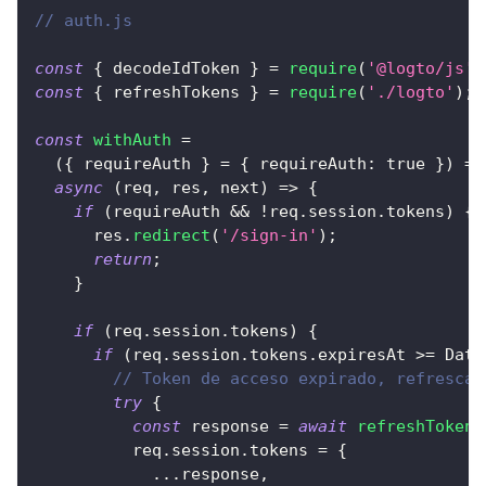
// auth.js
const
{
 decodeIdToken 
}
=
require
(
'@logto/js'
)
const
{
 refreshTokens 
}
=
require
(
'./logto'
)
;
const
withAuth
=
(
{
 requireAuth 
}
=
{
requireAuth
:
true
}
)
=>
async
(
req
,
 res
,
 next
)
=>
{
if
(
requireAuth 
&&
!
req
.
session
.
tokens
)
{
      res
.
redirect
(
'/sign-in'
)
;
return
;
}
if
(
req
.
session
.
tokens
)
{
if
(
req
.
session
.
tokens
.
expiresAt
>=
Date
// Token de acceso expirado, refrescar
try
{
const
 response 
=
await
refreshTokens
          req
.
session
.
tokens
=
{
...
response
,