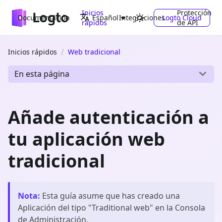
Inicios
Protección
Documentación
Integraciones
Logto Cloud
Español
rápidos
de API
Inicios rápidos
Web tradicional
En esta página
Añade autenticación a
tu aplicación web
tradicional
Nota
:
Esta guía asume que has creado una
Aplicación del tipo "
Traditional web
" en la Consola
de Administración.