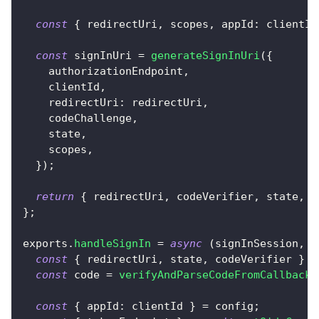
const
{
 redirectUri
,
 scopes
,
appId
:
 clientId
const
 signInUri 
=
generateSignInUri
(
{
    authorizationEndpoint
,
    clientId
,
redirectUri
:
 redirectUri
,
    codeChallenge
,
    state
,
    scopes
,
}
)
;
return
{
 redirectUri
,
 codeVerifier
,
 state
,
 s
}
;
exports
.
handleSignIn
=
async
(
signInSession
,
 c
const
{
 redirectUri
,
 state
,
 codeVerifier 
}
=
const
 code 
=
verifyAndParseCodeFromCallbackU
const
{
appId
:
 clientId 
}
=
 config
;