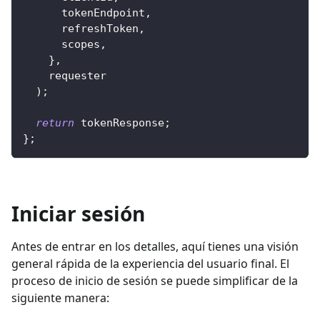
      tokenEndpoint
,
      refreshToken
,
      scopes
,
}
,
    requester
)
;
return
 tokenResponse
;
}
;
Iniciar sesión
Antes de entrar en los detalles, aquí tienes una visión
general rápida de la experiencia del usuario final. El
proceso de inicio de sesión se puede simplificar de la
siguiente manera: