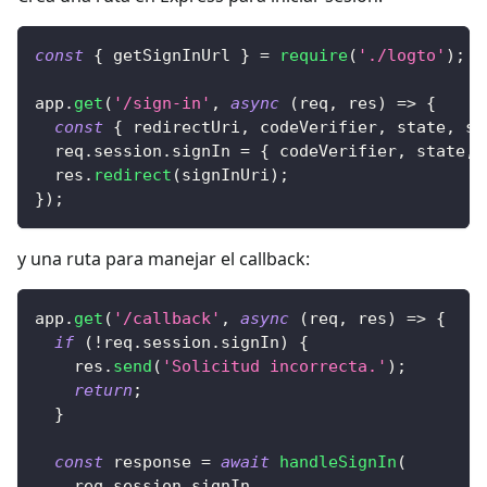
const
{
 getSignInUrl 
}
=
require
(
'./logto'
)
;
app
.
get
(
'/sign-in'
,
async
(
req
,
 res
)
=>
{
const
{
 redirectUri
,
 codeVerifier
,
 state
,
 si
  req
.
session
.
signIn
=
{
 codeVerifier
,
 state
,
 
  res
.
redirect
(
signInUri
)
;
}
)
;
y una ruta para manejar el callback:
app
.
get
(
'/callback'
,
async
(
req
,
 res
)
=>
{
if
(
!
req
.
session
.
signIn
)
{
    res
.
send
(
'Solicitud incorrecta.'
)
;
return
;
}
const
 response 
=
await
handleSignIn
(
    req
.
session
.
signIn
,