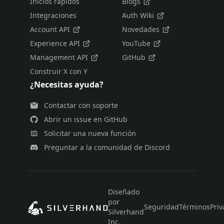
Inicios rápidos
Blogs
Integraciones
Auth Wiki
Account API
Novedades
Experience API
YouTube
Management API
GitHub
Construir X con Y
¿Necesitas ayuda?
Contactar con soporte
Abrir un issue en GitHub
Solicitar una nueva función
Preguntar a la comunidad de Discord
Diseñado
por
Seguridad
Términos
Priv
Silverhand
Inc.