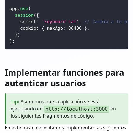
app
.
use
(
session
(
{
secret
:
'keyboard cat'
,
// Cambia a tu pro
cookie
:
{
maxAge
:
86400
}
,
}
)
)
;
Implementar funciones para
autenticar usuarios
Tip
:
Asumimos que la aplicación se está
ejecutando en
en
http://localhost:3000
los siguientes fragmentos de código.
En este paso, necesitamos implementar las siguientes