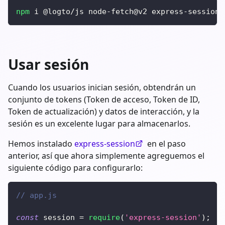
npm
 i @logto/js node-fetch@v2 express-session 
Usar sesión
Cuando los usuarios inician sesión, obtendrán un
conjunto de tokens (Token de acceso, Token de ID,
Token de actualización) y datos de interacción, y la
sesión es un excelente lugar para almacenarlos.
Hemos instalado
express-session
en el paso
anterior, así que ahora simplemente agreguemos el
siguiente código para configurarlo:
// app.js
const
 session 
=
require
(
'express-session'
)
;