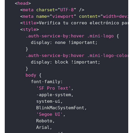
<
head
>
<
meta
charset
=
"
UTF-8
"
/>
<
meta
name
=
"
viewport
"
content
=
"
width=devic
<
title
>
Verifica tu correo electrónico para
<
style
>
.auth-service-by
:hover
.mini-logo
{
display
:
 none 
!important
;
}
.auth-service-by
:hover
.mini-logo-color
display
:
 block 
!important
;
}
body
{
font-family
:
'SF Pro Text'
,
          -apple-system
,
          system-ui
,
          BlinkMacSystemFont
,
'Segoe UI'
,
          Roboto
,
          Arial
,