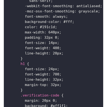
          sans-serif
;
-webkit-font-smoothing
:
 antialiased
;
-moz-osx-font-smoothing
:
 grayscale
;
font-smooth
:
 always
;
background-color
:
#fff
;
color
:
#191c1d
;
max-width
:
640
px
;
padding
:
32
px
0
;
font-size
:
14
px
;
font-weight
:
400
;
line-height
:
20
px
;
}
h1
{
font-size
:
24
px
;
font-weight
:
700
;
line-height
:
32
px
;
margin-top
:
32
px
;
}
.verification-code
{
margin
:
20
px
0
;
background
:
#eff1f1
;