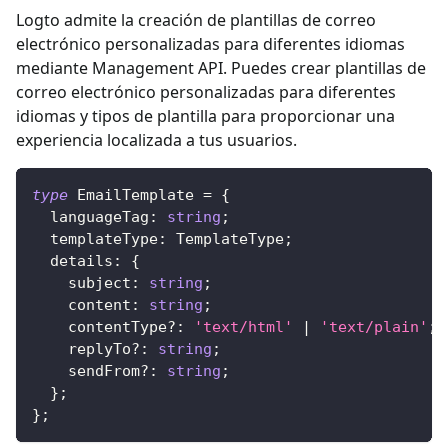
Logto admite la creación de plantillas de correo
electrónico personalizadas para diferentes idiomas
mediante Management API. Puedes crear plantillas de
correo electrónico personalizadas para diferentes
idiomas y tipos de plantilla para proporcionar una
experiencia localizada a tus usuarios.
type
EmailTemplate
=
{
  languageTag
:
string
;
  templateType
:
 TemplateType
;
  details
:
{
    subject
:
string
;
    content
:
string
;
    contentType
?
:
'text/html'
|
'text/plain'
;
    replyTo
?
:
string
;
    sendFrom
?
:
string
;
}
;
}
;