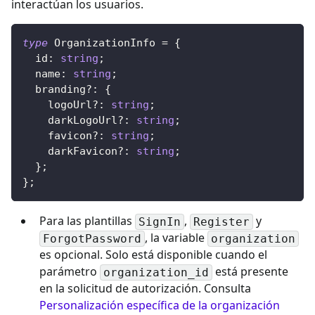
interactúan los usuarios.
type
OrganizationInfo
=
{
  id
:
string
;
  name
:
string
;
  branding
?
:
{
    logoUrl
?
:
string
;
    darkLogoUrl
?
:
string
;
    favicon
?
:
string
;
    darkFavicon
?
:
string
;
}
;
}
;
Para las plantillas
,
y
SignIn
Register
, la variable
ForgotPassword
organization
es opcional. Solo está disponible cuando el
parámetro
está presente
organization_id
en la solicitud de autorización. Consulta
Personalización específica de la organización