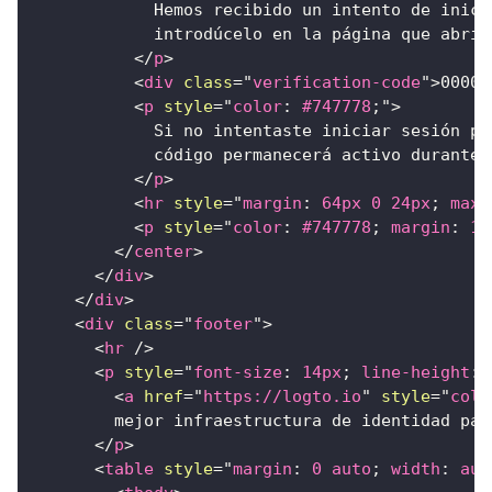
            Hemos recibido un intento de inici
            introdúcelo en la página que abris
</
p
>
<
div
class
=
"
verification-code
"
>
00000
<
p
style
=
"
color
:
#747778
;
"
>
            Si no intentaste iniciar sesión pe
            código permanecerá activo durante 
</
p
>
<
hr
style
=
"
margin
:
64
px
0
24
px
;
max-
<
p
style
=
"
color
:
#747778
;
margin
:
16
</
center
>
</
div
>
</
div
>
<
div
class
=
"
footer
"
>
<
hr
/>
<
p
style
=
"
font-size
:
14
px
;
line-height
:
<
a
href
=
"
https://logto.io
"
style
=
"
colo
        mejor infraestructura de identidad par
</
p
>
<
table
style
=
"
margin
:
0
 auto
;
width
:
 aut