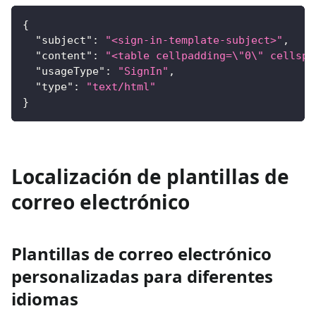
{
"subject"
:
"<sign-in-template-subject>"
,
"content"
:
"<table cellpadding=\"0\" cellspa
"usageType"
:
"SignIn"
,
"type"
:
"text/html"
}
Localización de plantillas de
correo electrónico
Plantillas de correo electrónico
personalizadas para diferentes
idiomas