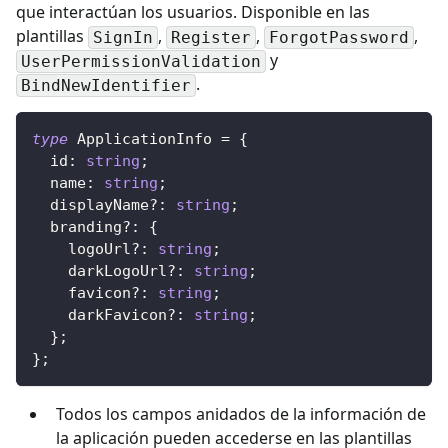
que interactúan los usuarios. Disponible en las
plantillas
,
,
,
SignIn
Register
ForgotPassword
y
UserPermissionValidation
.
BindNewIdentifier
type
ApplicationInfo
=
{
  id
:
string
;
  name
:
string
;
  displayName
?
:
string
;
  branding
?
:
{
    logoUrl
?
:
string
;
    darkLogoUrl
?
:
string
;
    favicon
?
:
string
;
    darkFavicon
?
:
string
;
}
;
}
;
Todos los campos anidados de la información de
la aplicación pueden accederse en las plantillas