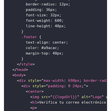
border-radius
:
12
px
;
padding
:
36
px
;
font-size
:
32
px
;
font-weight
:
600
;
line-height
:
40
px
;
}
.footer
{
text-align
:
 center
;
color
:
#a9acac
;
margin-top
:
48
px
;
}
</
style
>
</
head
>
<
body
>
<
div
style
=
"
max-width
:
698
px
;
border-radiu
<
div
style
=
"
padding
:
0
24
px
;
"
>
<
center
>
<
img
src
=
"
{{logoUrl}}
"
alt
=
"
Logo
"
wi
<
h1
>
Verifica tu correo electrónico p
<
p
>