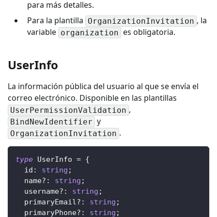
para más detalles.
Para la plantilla
, la
OrganizationInvitation
variable
es obligatoria.
organization
UserInfo
La información pública del usuario al que se envía el
correo electrónico. Disponible en las plantillas
,
UserPermissionValidation
y
BindNewIdentifier
.
OrganizationInvitation
type
UserInfo
=
{
  id
:
string
;
  name
?
:
string
;
  username
?
:
string
;
  primaryEmail
?
:
string
;
  primaryPhone
?
:
string
;