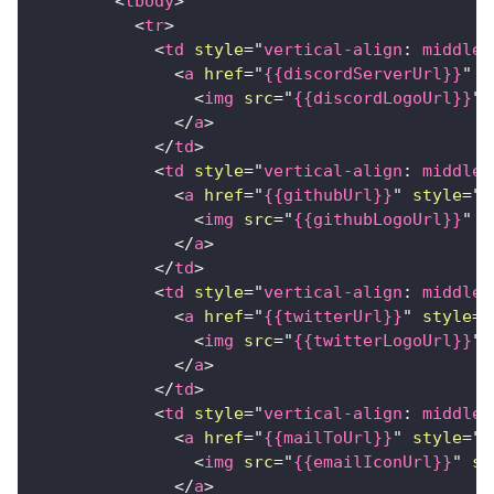
<
tbody
>
<
tr
>
<
td
style
=
"
vertical-align
:
 middle
;
<
a
href
=
"
{{discordServerUrl}}
"
s
<
img
src
=
"
{{discordLogoUrl}}
"
</
a
>
</
td
>
<
td
style
=
"
vertical-align
:
 middle
;
<
a
href
=
"
{{githubUrl}}
"
style
=
"
d
<
img
src
=
"
{{githubLogoUrl}}
"
s
</
a
>
</
td
>
<
td
style
=
"
vertical-align
:
 middle
;
<
a
href
=
"
{{twitterUrl}}
"
style
=
"
<
img
src
=
"
{{twitterLogoUrl}}
"
</
a
>
</
td
>
<
td
style
=
"
vertical-align
:
 middle
;
<
a
href
=
"
{{mailToUrl}}
"
style
=
"
d
<
img
src
=
"
{{emailIconUrl}}
"
st
</
a
>