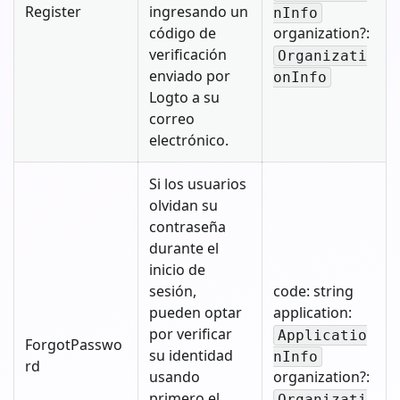
Register
ingresando un
nInfo
código de
organization?:
verificación
Organizati
enviado por
onInfo
Logto a su
correo
electrónico.
Si los usuarios
olvidan su
contraseña
durante el
inicio de
sesión,
code: string
pueden optar
application:
por verificar
Applicatio
ForgotPasswo
su identidad
nInfo
rd
usando
organization?:
primero el
Organizati