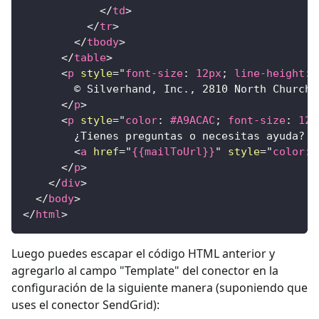
</
td
>
</
tr
>
</
tbody
>
</
table
>
<
p
style
=
"
font-size
:
12
px
;
line-height
:
        © Silverhand, Inc., 2810 North Church 
</
p
>
<
p
style
=
"
color
:
#A9ACAC
;
font-size
:
12
p
        ¿Tienes preguntas o necesitas ayuda?
<
a
href
=
"
{{mailToUrl}}
"
style
=
"
color
:
</
p
>
</
div
>
</
body
>
</
html
>
Luego puedes escapar el código HTML anterior y
agregarlo al campo "Template" del conector en la
configuración de la siguiente manera (suponiendo que
uses el conector SendGrid):