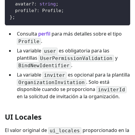
  avatar
?
:
string
;
  profile
?
:
 Profile
;
}
;
Consulta
perfil
para más detalles sobre el tipo
.
Profile
La variable
es obligatoria para las
user
plantillas
y
UserPermissionValidation
.
BindNewIdentifier
La variable
es opcional para la plantilla
inviter
. Solo está
OrganizationInvitation
disponible cuando se proporciona
inviterId
en la solicitud de invitación a la organización.
UI Locales
El valor original de
proporcionado en la
ui_locales