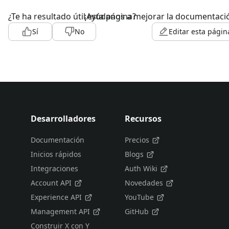
¿Te ha resultado útil esta página?
¡Ayúdanos a mejorar la documentaci
Sí
No
Editar esta págin
Desarrolladores
Recursos
Documentación
Precios
Inicios rápidos
Blogs
Integraciones
Auth Wiki
Account API
Novedades
Experience API
YouTube
Management API
GitHub
Construir X con Y