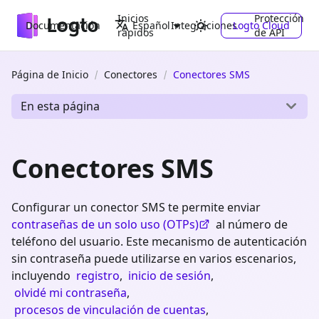
Inicios
Protección
Documentación
Integraciones
Logto Cloud
Español
rápidos
de API
Página de Inicio
Conectores
Conectores SMS
En esta página
Conectores SMS
Configurar un conector SMS te permite enviar
contraseñas de un solo uso (OTPs)
al número de
teléfono del usuario. Este mecanismo de autenticación
sin contraseña puede utilizarse en varios escenarios,
incluyendo
registro
,
inicio de sesión
,
olvidé mi contraseña
,
procesos de vinculación de cuentas
,