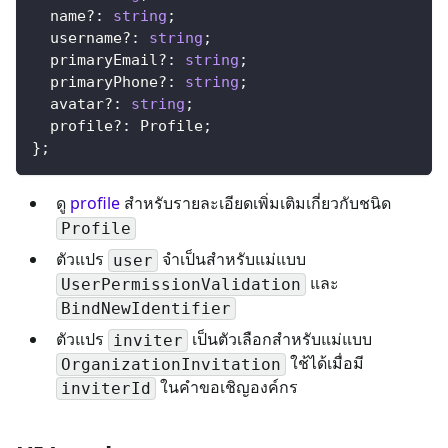
  name
?
:
string
;
  username
?
:
string
;
  primaryEmail
?
:
string
;
  primaryPhone
?
:
string
;
  avatar
?
:
string
;
  profile
?
:
 Profile
;
}
;
ดู
profile
สำหรับรายละเอียดเพิ่มเติมเกี่ยวกับชนิด
Profile
ตัวแปร
จำเป็นสำหรับแม่แบบ
user
และ
UserPermissionValidation
BindNewIdentifier
ตัวแปร
เป็นตัวเลือกสำหรับแม่แบบ
inviter
ใช้ได้เมื่อมี
OrganizationInvitation
ในคำขอเชิญองค์กร
inviterId