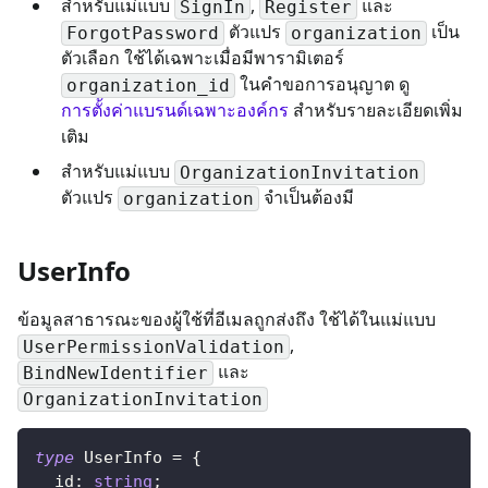
สำหรับแม่แบบ
,
และ
SignIn
Register
ตัวแปร
เป็น
ForgotPassword
organization
ตัวเลือก ใช้ได้เฉพาะเมื่อมีพารามิเตอร์
ในคำขอการอนุญาต ดู
organization_id
การตั้งค่าแบรนด์เฉพาะองค์กร
สำหรับรายละเอียดเพิ่ม
เติม
สำหรับแม่แบบ
OrganizationInvitation
ตัวแปร
จำเป็นต้องมี
organization
UserInfo
ข้อมูลสาธารณะของผู้ใช้ที่อีเมลถูกส่งถึง ใช้ได้ในแม่แบบ
,
UserPermissionValidation
และ
BindNewIdentifier
OrganizationInvitation
type
UserInfo
=
{
  id
:
string
;