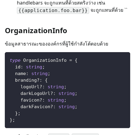
handlebars จะถูกแทนที่ด้วยสตริงว่าง เช่น
จะถูกแทนที่ด้วย ``
{{application.foo.bar}}
OrganizationInfo
ข้อมูลสาธารณะขององค์กรที่ผู้ใช้กำลังโต้ตอบด้วย
type
OrganizationInfo
=
{
  id
:
string
;
  name
:
string
;
  branding
?
:
{
    logoUrl
?
:
string
;
    darkLogoUrl
?
:
string
;
    favicon
?
:
string
;
    darkFavicon
?
:
string
;
}
;
}
;