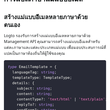
สร้างแม่แบบอีเมลหลายภาษาด้วย
ตนเอง
Logto รองรับการสร้างแม่แบบอีเมลหลายภาษาด้วย
Management API คุณสามารถสร้างแม่แบบอีเมลสำหรับ
แต่ละภาษาและแต่ละประเภทแม่แบบ เพื่อมอบประสบการณ์ที่
แปลเป็นภาษาท้องถิ่นให้ผู้ใช้ของคุณ
type
EmailTemplate
=
{
  languageTag
:
string
;
  templateType
:
 TemplateType
;
  details
:
{
    subject
:
string
;
    content
:
string
;
    contentType
?
:
'text/html'
|
'text/plain'
;
    replyTo
?
:
string
;