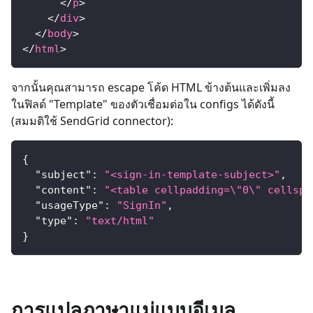
</
p
>
</
div
>
</
body
>
</
html
>
จากนั้นคุณสามารถ escape โค้ด HTML ข้างต้นและเพิ่มลง
ในฟิลด์ "Template" ของตัวเชื่อมต่อใน configs ได้ดังนี้
(สมมติใช้ SendGrid connector):
{
"subject"
:
"<sign-in-template-subject>"
,
"content"
:
"<table cellpadding=\"0\" cellspa
"usageType"
:
"SignIn"
,
"type"
:
"text/html"
}
การแปลภาษาแม่แบบอีเมล