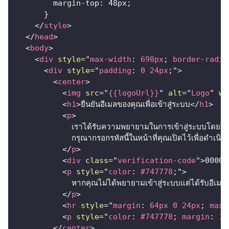
margin-top
:
48
px
;
}
</
style
>
</
head
>
<
body
>
<
div
style
=
"
max-width
:
698
px
;
border-radiu
<
div
style
=
"
padding
:
0
24
px
;
"
>
<
center
>
<
img
src
=
"
{{logoUrl}}
"
alt
=
"
Logo
"
wi
<
h1
>
ยืนยันอีเมลของคุณเพื่อเข้าสู่ระบบ
</
h1
>
<
p
>
            เราได้รับความพยายามในการเข้าสู่ระบบโดยใช้รห
            กรุณากรอกรหัสนี้ในหน้าที่คุณเปิดไว้เพื่อดำเนินก
</
p
>
<
div
class
=
"
verification-code
"
>
00000
<
p
style
=
"
color
:
#747778
;
"
>
            หากคุณไม่ได้พยายามเข้าสู่ระบบแต่ได้รับอีเมลนี
</
p
>
<
hr
style
=
"
margin
:
64
px
0
24
px
;
max-
<
p
style
=
"
color
:
#747778
;
margin
:
16
</
center
>