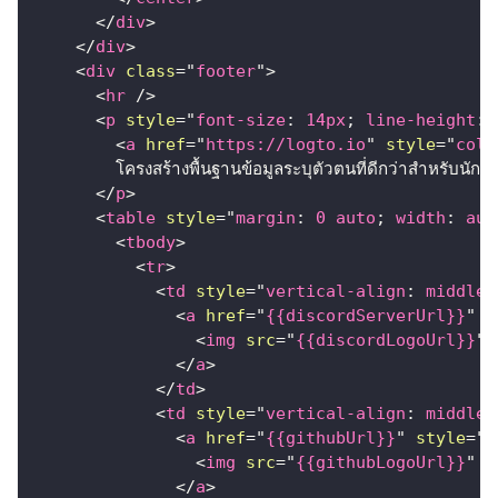
</
div
>
</
div
>
<
div
class
=
"
footer
"
>
<
hr
/>
<
p
style
=
"
font-size
:
14
px
;
line-height
:
<
a
href
=
"
https://logto.io
"
style
=
"
colo
        โครงสร้างพื้นฐานข้อมูลระบุตัวตนที่ดีกว่าสำหรับนักพ
</
p
>
<
table
style
=
"
margin
:
0
 auto
;
width
:
 aut
<
tbody
>
<
tr
>
<
td
style
=
"
vertical-align
:
 middle
;
<
a
href
=
"
{{discordServerUrl}}
"
s
<
img
src
=
"
{{discordLogoUrl}}
"
</
a
>
</
td
>
<
td
style
=
"
vertical-align
:
 middle
;
<
a
href
=
"
{{githubUrl}}
"
style
=
"
d
<
img
src
=
"
{{githubLogoUrl}}
"
s
</
a
>