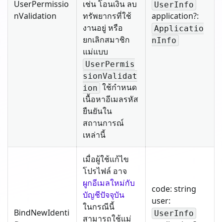
UserPermissio
เช่น โอนเงิน ลบ
UserInfo
nValidation
ทรัพยากรที่ใช้
application?:
งานอยู่ หรือ
Applicatio
ยกเลิกสมาชิก
nInfo
แม่แบบ
UserPermis
sionValidat
ใช้กำหนด
ion
เนื้อหาอีเมลรหัส
ยืนยันใน
สถานการณ์
เหล่านี้
เมื่อผู้ใช้แก้ไข
โปรไฟล์ อาจ
ผูกอีเมลใหม่กับ
code: string
บัญชีปัจจุบัน
user:
ในกรณีนี้
BindNewIdenti
UserInfo
สามารถใช้แม่