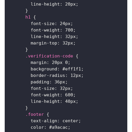
line-height
:
20
px
;
}
h1
{
font-size
:
24
px
;
font-weight
:
700
;
line-height
:
32
px
;
margin-top
:
32
px
;
}
.verification-code
{
margin
:
20
px
0
;
background
:
#eff1f1
;
border-radius
:
12
px
;
padding
:
36
px
;
font-size
:
32
px
;
font-weight
:
600
;
line-height
:
40
px
;
}
.footer
{
text-align
:
 center
;
color
:
#a9acac
;