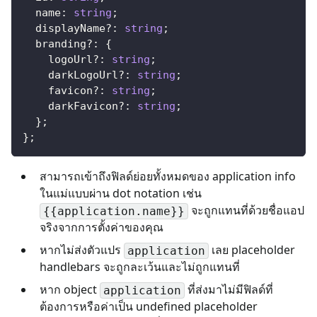
  name
:
string
;
  displayName
?
:
string
;
  branding
?
:
{
    logoUrl
?
:
string
;
    darkLogoUrl
?
:
string
;
    favicon
?
:
string
;
    darkFavicon
?
:
string
;
}
;
}
;
สามารถเข้าถึงฟิลด์ย่อยทั้งหมดของ application info
ในแม่แบบผ่าน dot notation เช่น
จะถูกแทนที่ด้วยชื่อแอป
{{application.name}}
จริงจากการตั้งค่าของคุณ
หากไม่ส่งตัวแปร
เลย placeholder
application
handlebars จะถูกละเว้นและไม่ถูกแทนที่
หาก object
ที่ส่งมาไม่มีฟิลด์ที่
application
ต้องการหรือค่าเป็น undefined placeholder