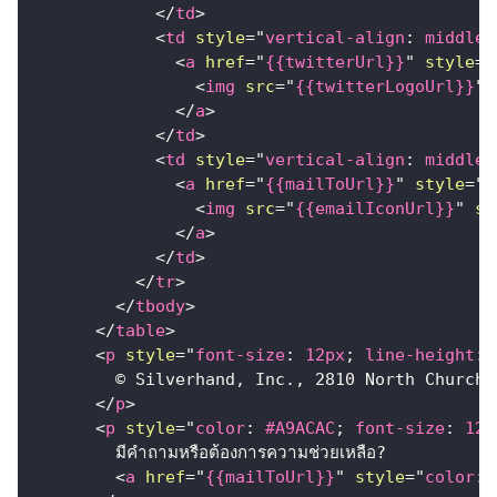
</
td
>
<
td
style
=
"
vertical-align
:
 middle
;
<
a
href
=
"
{{twitterUrl}}
"
style
=
"
<
img
src
=
"
{{twitterLogoUrl}}
"
</
a
>
</
td
>
<
td
style
=
"
vertical-align
:
 middle
;
<
a
href
=
"
{{mailToUrl}}
"
style
=
"
d
<
img
src
=
"
{{emailIconUrl}}
"
st
</
a
>
</
td
>
</
tr
>
</
tbody
>
</
table
>
<
p
style
=
"
font-size
:
12
px
;
line-height
:
        © Silverhand, Inc., 2810 North Church 
</
p
>
<
p
style
=
"
color
:
#A9ACAC
;
font-size
:
12
p
        มีคำถามหรือต้องการความช่วยเหลือ?
<
a
href
=
"
{{mailToUrl}}
"
style
=
"
color
: