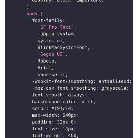
display
:
 block 
!important
;
}
body
{
font-family
:
'SF Pro Text'
,
          -apple-system
,
          system-ui
,
          BlinkMacSystemFont
,
'Segoe UI'
,
          Roboto
,
          Arial
,
          sans-serif
;
-webkit-font-smoothing
:
 antialiased
;
-moz-osx-font-smoothing
:
 grayscale
;
font-smooth
:
 always
;
background-color
:
#fff
;
color
:
#191c1d
;
max-width
:
640
px
;
padding
:
32
px
0
;
font-size
:
14
px
;
font-weight
:
400
;