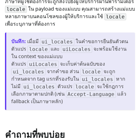
ภาษาที่ผู้ใช้ต้องการจะถูกส่งไปยังผู้ให้บริการผ่านพารามิเตอร์
ใน payload ของแม่แบบ คุณสามารถสร้างแม่แบบ
locale
หลายภาษาบนคอนโซลของผู้ให้บริการและใช้
locale
เพื่อระบุภาษาที่ต้องการ
บันทึก
:
เมื่อมี
ในคำขอการยืนยันตัวตน
ui_locales
ตัวแปร
และ
จะพร้อมใช้งาน
locale
uiLocales
ใน context ของแม่แบบ
ตัวแปร
จะเก็บค่าต้นฉบับของ
uiLocales
จากคำขอ ส่วน
จะถูก
ui_locales
locale
กำหนดจาก tag แรกที่รองรับใน
หาก
ui_locales
ไม่มี
ตัวแปร
จะใช้กฎการ
ui_locales
locale
เลือกภาษาตามปกติ (เช่น
แล้ว
Accept-Language
fallback เป็นภาษาหลัก)
คำถามที่พบบ่อย