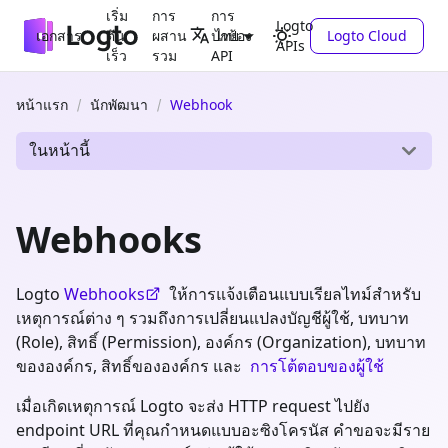
เริ่ม
การ
การ
Logto
เอกสาร
ต้น
ผสาน
ปกป้อง
Logto Cloud
ไทย
APIs
เร็ว
รวม
API
หน้าแรก
นักพัฒนา
Webhook
ในหน้านี้
Webhooks
Logto
Webhooks
ให้การแจ้งเตือนแบบเรียลไทม์สำหรับ
เหตุการณ์ต่าง ๆ รวมถึงการเปลี่ยนแปลงบัญชีผู้ใช้, บทบาท
(Role), สิทธิ์ (Permission), องค์กร (Organization), บทบาท
ขององค์กร, สิทธิ์ขององค์กร และ
การโต้ตอบของผู้ใช้
เมื่อเกิดเหตุการณ์ Logto จะส่ง HTTP request ไปยัง
endpoint URL ที่คุณกำหนดแบบอะซิงโครนัส คำขอจะมีราย