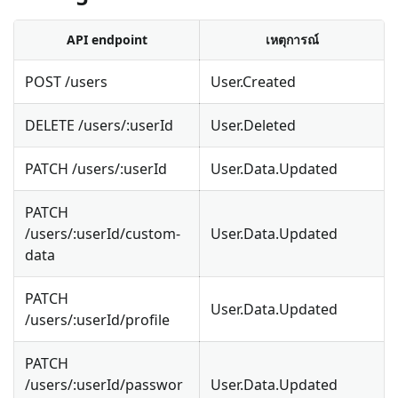
API endpoint
เหตุการณ์
POST /users
User.Created
DELETE /users/
:userId
User.Deleted
PATCH /users/
:userId
User.Data.Updated
PATCH
/users/
:userId
/custom-
User.Data.Updated
data
PATCH
User.Data.Updated
/users/
:userId
/profile
PATCH
/users/
:userId
/passwor
User.Data.Updated