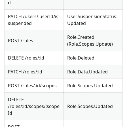
d
PATCH /users/
:userId
/is-
User.SuspensionStatus.
suspended
Updated
Role.Created,
POST /roles
(Role.Scopes.Update)
DELETE /roles/
:id
Role.Deleted
PATCH /roles/
:id
Role.Data.Updated
POST /roles/
:id
/scopes
Role.Scopes.Updated
DELETE
/roles/
:id
/scopes/
:scope
Role.Scopes.Updated
Id
POST