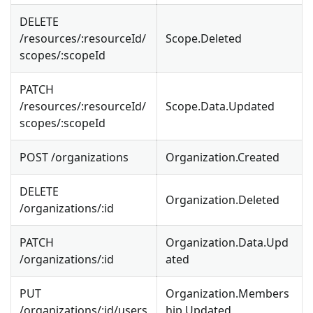
DELETE
/resources/
:resourceId
/
Scope.Deleted
scopes/
:scopeId
PATCH
/resources/
:resourceId
/
Scope.Data.Updated
scopes/
:scopeId
POST /organizations
Organization.Created
DELETE
Organization.Deleted
/organizations/
:id
PATCH
Organization.Data.Upd
/organizations/
:id
ated
PUT
Organization.Members
/organizations/
:id
/users
hip.Updated