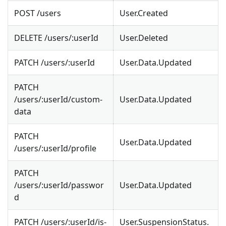
POST /users
User.Created
DELETE /users/
:userId
User.Deleted
PATCH /users/
:userId
User.Data.Updated
PATCH
/users/
:userId
/custom-
User.Data.Updated
data
PATCH
User.Data.Updated
/users/
:userId
/profile
PATCH
/users/
:userId
/passwor
User.Data.Updated
d
PATCH /users/
:userId
/is-
User.SuspensionStatus.