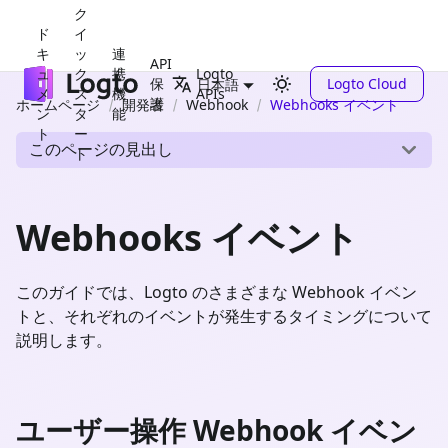
ク
ド
イ
キ
ッ
連
API
ュ
ク
携
Logto
保
Logto Cloud
日本語
メ
ス
機
APIs
護
ホームページ
開発者
Webhook
Webhooks イベント
ン
タ
能
ト
ー
このページの見出し
ト
Webhooks イベント
このガイドでは、Logto のさまざまな Webhook イベン
トと、それぞれのイベントが発生するタイミングについて
説明します。
ユーザー操作 Webhook イベン