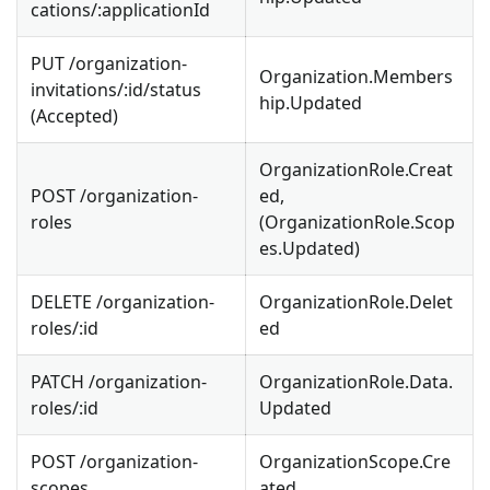
cations/
:applicationId
PUT /organization-
Organization.Members
invitations/
:id
/status
hip.Updated
(Accepted)
OrganizationRole.Creat
POST /organization-
ed,
roles
(OrganizationRole.Scop
es.Updated)
DELETE /organization-
OrganizationRole.Delet
roles/
:id
ed
PATCH /organization-
OrganizationRole.Data.
roles/
:id
Updated
POST /organization-
OrganizationScope.Cre
scopes
ated