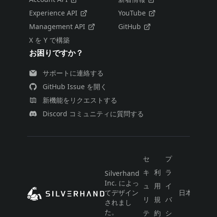
Experience API
YouTube
Management API
GitHub
X を Y で構築
お困りですか？
サポートに連絡する
GitHub Issue を開く
新機能をリクエストする
Discord コミュニティに質問する
セ
プ
キ
利
ラ
Silverhand
Inc. によっ
ュ
用
イ
てデザイン
日本語
リ
規
バ
されまし
た。
テ
約
シ