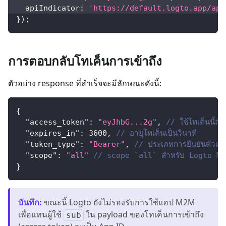
apiIndicator
:
'https://default.logto.app/api
}
)
;
การตอบกลับโทเค็นการเข้าถึง
ตัวอย่าง response ที่สำเร็จจะมีลักษณะดังนี้:
{
"access_token"
:
"eyJhbG...2g"
,
// ใช้โทเค็นนี้
"expires_in"
:
3600
,
// อายุโทเค็นเป็นวินาที
"token_type"
:
"Bearer"
,
// ประเภทการยืนยันตัวตนส
"scope"
:
"all"
// scope `all` สำหรับ Logto M
}
บันทึก
:
ขณะนี้ Logto ยังไม่รองรับการใช้แอป M2M
เพื่อแทนผู้ใช้
ใน payload ของโทเค็นการเข้าถึง
sub