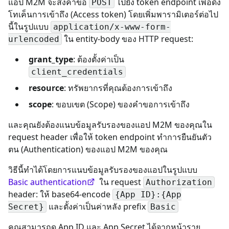
แอป M2M จะส่งคำขอ
ไปยัง token endpoint เพื่อดึง
POST
โทเค็นการเข้าถึง (Access token) โดยเพิ่มพารามิเตอร์ต่อไป
นี้ในรูปแบบ
application/x-www-form-
ใน entity-body ของ HTTP request:
urlencoded
grant_type
: ต้องตั้งค่าเป็น
client_credentials
resource
: ทรัพยากรที่คุณต้องการเข้าถึง
scope
: ขอบเขต (Scope) ของคำขอการเข้าถึง
และคุณยังต้องแนบข้อมูลรับรองของแอป M2M ของคุณใน
request header เพื่อให้ token endpoint ทำการยืนยันตัว
ตน (Authentication) ของแอป M2M ของคุณ
วิธีนี้ทำได้โดยการแนบข้อมูลรับรองของแอปในรูปแบบ
Basic authentication
ใน request
Authorization
header: ให้ base64-encode
{App ID}:{App
และตั้งค่าเป็นค่าหลัง prefix
Secret}
Basic
คุณสามารถดู App ID และ App Secret ได้จากหน้าราย