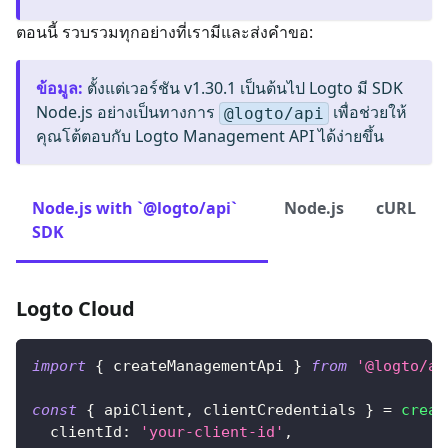
ตอนนี้ รวบรวมทุกอย่างที่เรามีและส่งคำขอ:
ข้อมูล
:
ตั้งแต่เวอร์ชัน v1.30.1 เป็นต้นไป Logto มี SDK
Node.js อย่างเป็นทางการ
เพื่อช่วยให้
@logto/api
คุณโต้ตอบกับ Logto Management API ได้ง่ายขึ้น
Node.js with `@logto/api`
Node.js
cURL
SDK
Logto Cloud
import
{
 createManagementApi 
}
from
'@logto/ap
const
{
 apiClient
,
 clientCredentials 
}
=
creat
clientId
:
'your-client-id'
,