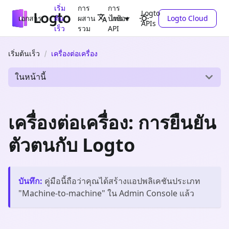
เริ่ม
การ
การ
Logto
เอกสาร
ต้น
ผสาน
ปกป้อง
Logto Cloud
ไทย
APIs
เร็ว
รวม
API
เริ่มต้นเร็ว
เครื่องต่อเครื่อง
ในหน้านี้
เครื่องต่อเครื่อง: การยืนยัน
ตัวตนกับ Logto
บันทึก
:
คู่มือนี้ถือว่าคุณได้สร้างแอปพลิเคชันประเภท
"
Machine-to-machine
" ใน Admin Console แล้ว