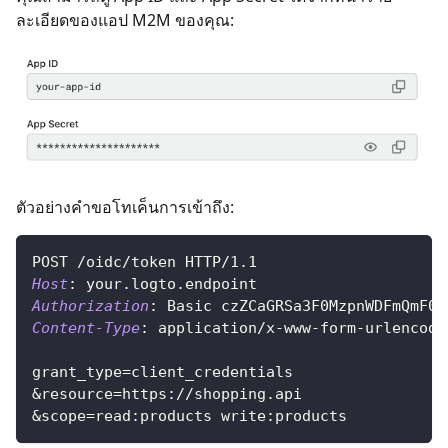
ละเอียดของแอป M2M ของคุณ:
ตัวอย่างคำขอโทเค็นการเข้าถึง:
POST
/oidc/token
HTTP/1.1
Host
:
your.logto.endpoint
Authorization
:
Basic czZCaGRSa3F0MzpnWDFmQmF0M
Content-Type
:
application/x-www-form-urlencode
grant_type=client_credentials
&resource=https://shopping.api
&scope=read:products write:products