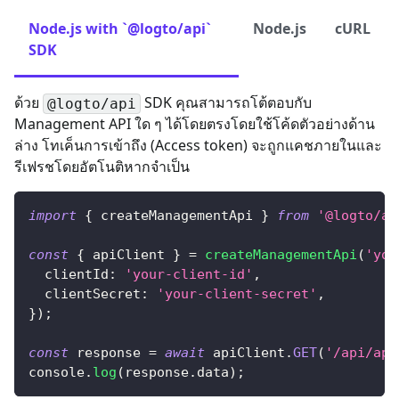
Node.js with `@logto/api`
Node.js
cURL
SDK
ด้วย
SDK คุณสามารถโต้ตอบกับ
@logto/api
Management API ใด ๆ ได้โดยตรงโดยใช้โค้ดตัวอย่างด้าน
ล่าง โทเค็นการเข้าถึง (Access token) จะถูกแคชภายในและ
รีเฟรชโดยอัตโนติหากจำเป็น
import
{
 createManagementApi 
}
from
'@logto/ap
const
{
 apiClient 
}
=
createManagementApi
(
'you
clientId
:
'your-client-id'
,
clientSecret
:
'your-client-secret'
,
}
)
;
const
 response 
=
await
 apiClient
.
GET
(
'/api/app
console
.
log
(
response
.
data
)
;