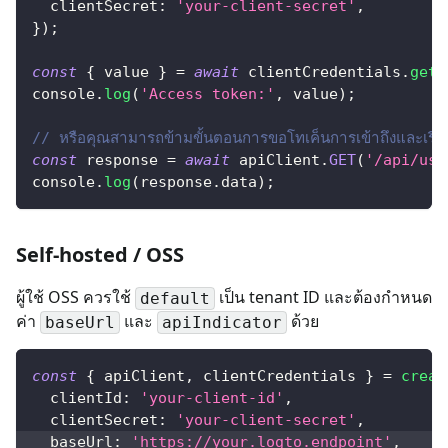
clientSecret
:
'your-client-secret'
,
}
)
;
const
{
 value 
}
=
await
 clientCredentials
.
getA
console
.
log
(
'Access token:'
,
 value
)
;
// หรือคุณสามารถข้ามขั้นตอนการขอโทเค็นการเข้าถึงและเรี
const
 response 
=
await
 apiClient
.
GET
(
'/api/use
console
.
log
(
response
.
data
)
;
Self-hosted / OSS
ผู้ใช้ OSS ควรใช้
เป็น tenant ID และต้องกำหนด
default
ค่า
และ
ด้วย
baseUrl
apiIndicator
const
{
 apiClient
,
 clientCredentials 
}
=
creat
clientId
:
'your-client-id'
,
clientSecret
:
'your-client-secret'
,
baseUrl
:
'https://your.logto.endpoint'
,