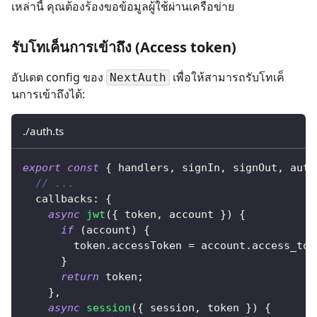
เหล่านี้ คุณต้องร้องขอข้อมูลผู้ใช้ผ่านเครือข่าย
รับโทเค็นการเข้าถึง (Access token)
อัปเดต config ของ
เพื่อให้สามารถรับโทเค็
NextAuth
นการเข้าถึงได้:
./auth.ts
export
const
{
 handlers
,
 signIn
,
 signOut
,
 auth
// ...
  callbacks
:
{
async
jwt
(
{
 token
,
 account 
}
)
{
if
(
account
)
{
        token
.
accessToken 
=
 account
.
access_tok
}
return
 token
;
}
,
async
session
(
{
 session
,
 token 
}
)
{