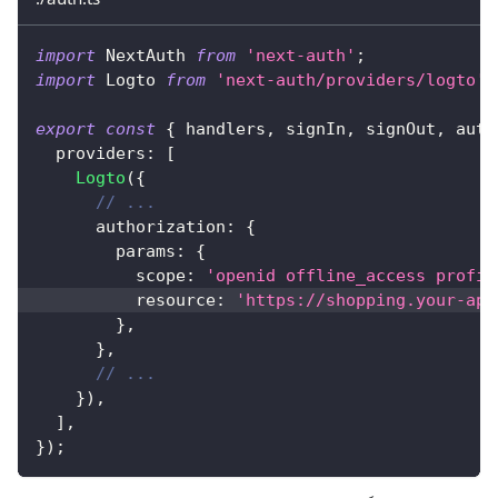
import
 NextAuth 
from
'next-auth'
;
import
 Logto 
from
'next-auth/providers/logto'
;
export
const
{
 handlers
,
 signIn
,
 signOut
,
 auth
  providers
:
[
Logto
(
{
// ...
      authorization
:
{
        params
:
{
          scope
:
'openid offline_access profil
          resource
:
'https://shopping.your-app
}
,
}
,
// ...
}
)
,
]
,
}
)
;