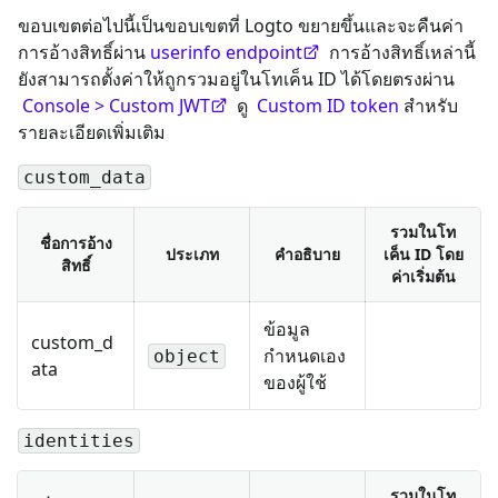
ขอบเขตต่อไปนี้เป็นขอบเขตที่ Logto ขยายขึ้นและจะคืนค่า
การอ้างสิทธิ์ผ่าน
userinfo endpoint
การอ้างสิทธิ์เหล่านี้
ยังสามารถตั้งค่าให้ถูกรวมอยู่ในโทเค็น ID ได้โดยตรงผ่าน
Console > Custom JWT
ดู
Custom ID token
สำหรับ
รายละเอียดเพิ่มเติม
custom_data
รวมในโท
ชื่อการอ้าง
ประเภท
คำอธิบาย
เค็น ID โดย
สิทธิ์
ค่าเริ่มต้น
ข้อมูล
custom_d
กำหนดเอง
object
ata
ของผู้ใช้
identities
รวมในโท