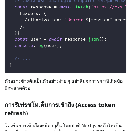
// เปลี่ยน URL เป็น Logto endpoint ของคุณ ควรลงท
const
 response 
=
await
fetch
(
'https://xxx.lo
    headers
:
{
      Authorization
:
`
Bearer 
${
session
?.
access
}
,
}
)
;
const
 user 
=
await
 response
.
json
(
)
;
console
.
log
(
user
)
;
// ...
}
ตัวอย่างข้างต้นเป็นตัวอย่างง่าย ๆ อย่าลืมจัดการกรณีเกิดข้อ
ผิดพลาดด้วย
การรีเฟรชโทเค็นการเข้าถึง (Access token
refresh)
โทเค็นการเข้าถึงจะมีอายุสั้น โดยปกติ Next.js จะดึงโทเค็น