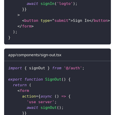
await
signIn
(
'logto'
)
;
}
}
>
<
button
type
=
"
submit
"
>
Sign In
</
button
>
</
form
>
)
;
}
app/components/sign-out.tsx
import
{
 signOut 
}
from
'@/auth'
;
export
function
SignOut
(
)
{
return
(
<
form
action
=
{
async
(
)
=>
{
'use server'
;
await
signOut
(
)
;
}
}