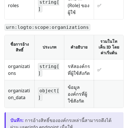
string[
roles
(Role) ของ
✅
]
ผู้ใช้
urn:logto:scope:organizations
รวมในโท
ชื่อการอ้าง
ประเภท
คำอธิบาย
เค็น ID โดย
สิทธิ์
ค่าเริ่มต้น
organizati
รหัสองค์กร
string[
✅
ons
ที่ผู้ใช้สังกัด
]
ข้อมูล
organizati
object[
องค์กรที่ผู้
on_data
]
ใช้สังกัด
บันทึก
:
การอ้างสิทธิ์ขององค์กรเหล่านี้สามารถดึงได้
ผ่าน userinfo endpoint เมื่อใช้