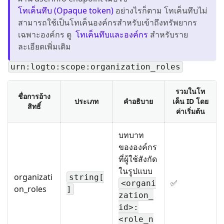
โทเค็นทึบ (Opaque token)
อย่างไรก็ตาม โทเค็นทึบไม่
สามารถใช้เป็นโทเค็นองค์กรสำหรับเข้าถึงทรัพยากร
เฉพาะองค์กร ดู
โทเค็นทึบและองค์กร
สำหรับราย
ละเอียดเพิ่มเติม
urn:logto:scope:organization_roles
รวมในโท
ชื่อการอ้าง
ประเภท
คำอธิบาย
เค็น ID โดย
สิทธิ์
ค่าเริ่มต้น
บทบาท
ขององค์กร
ที่ผู้ใช้สังกัด
ในรูปแบบ
organizati
string[
✅
<organi
on_roles
]
zation_
id>:
<role_n