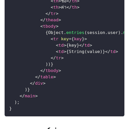
<
th
>
ชื่อ
</
th
>
<
th
>
ค่า
</
th
>
</
tr
>
</
thead
>
<
tbody
>
{
Object
.
entries
(
session
.
user
)
.
ma
<
tr
key
=
{
key
}
>
<
td
>
{
key
}
</
td
>
<
td
>
{
String
(
value
)
}
</
td
>
</
tr
>
)
)
}
</
tbody
>
</
table
>
</
div
>
)
}
</
main
>
)
;
}