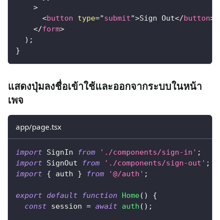
>
<
button
type
=
"
submit
"
>
Sign Out
</
button
>
</
form
>
)
;
}
แสดงปุ่มลงชื่อเข้าใช้และออกจากระบบในหน้า
เพจ
app/page.tsx
import
SignIn
from
'./components/sign-in'
;
import
SignOut
from
'./components/sign-out'
;
import
{
 auth 
}
from
'@/auth'
;
export
default
function
Home
(
)
{
const
 session 
=
await
auth
(
)
;