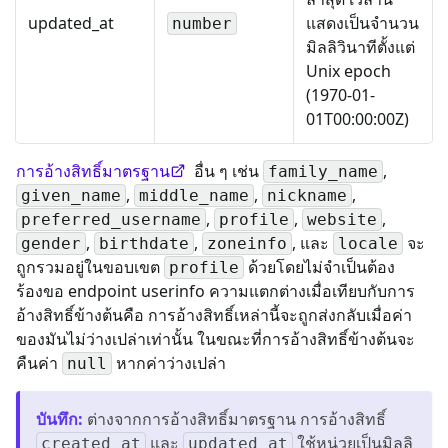
updated_at
แสดงเป็นจำนวน
number
มิลลิวินาทีตั้งแต่
Unix epoch
(1970-01-
01T00:00:00Z)
การอ้างสิทธิ์มาตรฐาน
อื่น ๆ เช่น
,
family_name
,
,
,
given_name
middle_name
nickname
,
,
,
preferred_username
profile
website
,
,
, และ
จะ
gender
birthdate
zoneinfo
locale
ถูกรวมอยู่ในขอบเขต
ด้วยโดยไม่จำเป็นต้อง
profile
ร้องขอ endpoint userinfo ความแตกต่างเมื่อเทียบกับการ
อ้างสิทธิ์ข้างต้นคือ การอ้างสิทธิ์เหล่านี้จะถูกส่งกลับเมื่อค่า
ของมันไม่ว่างเปล่าเท่านั้น ในขณะที่การอ้างสิทธิ์ข้างต้นจะ
คืนค่า
หากค่าว่างเปล่า
null
บันทึก
:
ต่างจากการอ้างสิทธิ์มาตรฐาน การอ้างสิทธิ์
และ
ใช้หน่วยเป็นมิลลิ
created_at
updated_at