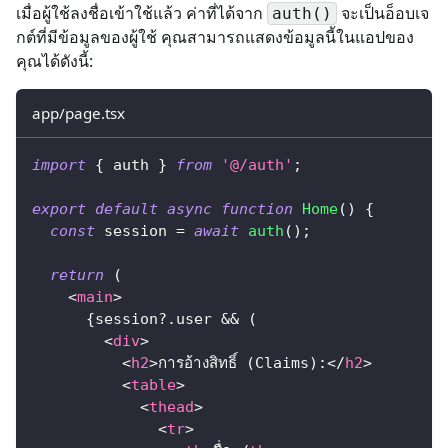
เมื่อผู้ใช้ลงชื่อเข้าใช้แล้ว ค่าที่ได้จาก
จะเป็นอ็อบเจ
auth()
กต์ที่มีข้อมูลของผู้ใช้ คุณสามารถแสดงข้อมูลนี้ในแอปของ
คุณได้ดังนี้:
app/page.tsx
import
{
 auth 
}
from
'@/auth'
;
export
default
async
function
Home
(
)
{
const
 session 
=
await
auth
(
)
;
return
(
<
main
>
{
session
?.
user 
&&
(
<
div
>
<
h2
>
การอ้างสิทธิ์ (Claims):
</
h2
>
<
table
>
<
thead
>
<
tr
>