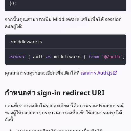
}
)
;
จากนั้นคุณสามารถเพิ่ม Middleware เสริมเพื่อให้ session
คงอยู่ได้:
./middleware.ts
export
{
 auth 
as
 middleware 
}
from
'@/auth'
;
คุณสามารถดูรายละเอียดเพิ่มเติมได้ที่
เอกสาร Auth.js
กำหนดค่า sign-in redirect URI
ก่อนที่เราจะลงลึกในรายละเอียด นี่คือภาพรวมประสบการณ์
ของผู้ใช้ปลายทาง กระบวนการลงชื่อเข้าใช้สามารถสรุปได้
ดังนี้: