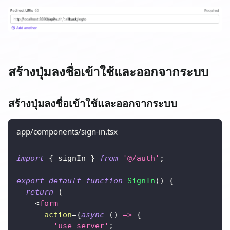
สร้างปุ่มลงชื่อเข้าใช้และออกจากระบบ
สร้างปุ่มลงชื่อเข้าใช้และออกจากระบบ
app/components/sign-in.tsx
import
{
 signIn 
}
from
'@/auth'
;
export
default
function
SignIn
(
)
{
return
(
<
form
action
=
{
async
(
)
=>
{
'use server'
;