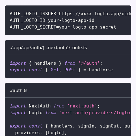
AUTH_LOGTO_ISSUER=https://xxxx.logto.app/oidc
AUTH_LOGTO_ID=your-logto-app-id
AUTH_LOGTO_SECRET=your-logto-app-secret
./app/api/auth/[...nextauth]/route.ts
import
{
 handlers 
}
from
'@/auth'
;
export
const
{
GET
,
POST
}
=
 handlers
;
./auth.ts
import
 NextAuth 
from
'next-auth'
;
import
 Logto 
from
'next-auth/providers/logto'
;
export
const
{
 handlers
,
 signIn
,
 signOut
,
 auth
  providers
:
[
Logto
]
,