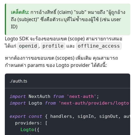
เคล็ดลับ
:
การอ้างสิทธิ์ (claim) "sub" หมายถึง "ผู้ถูกอ้าง
ถึง (subject)" ซึ่งคือตัวระบุที่ไม่ซ้ำของผู้ใช้ (เช่น user
ID)
Logto SDK จะร้องขอขอบเขต (scope) สามรายการเสมอ
ได้แก่
,
และ
openid
profile
offline_access
หากต้องการขอขอบเขต (scopes) เพิ่มเติม คุณสามารถ
กำหนดค่า params ของ Logto provider ได้ดังนี้:
./auth.ts
import
 NextAuth 
from
'next-auth'
;
import
 Logto 
from
'next-auth/providers/logto'
;
export
const
{
 handlers
,
 signIn
,
 signOut
,
 auth
  providers
:
[
Logto
(
{