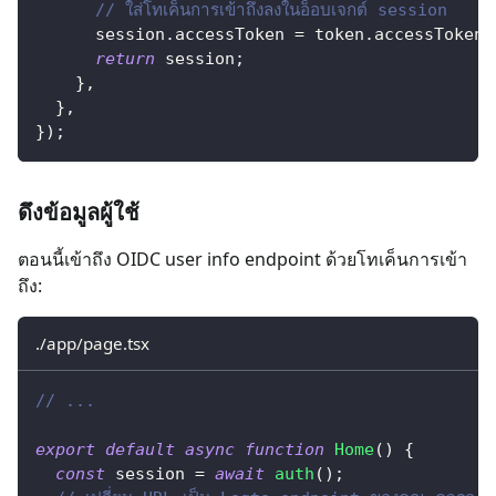
// ใส่โทเค็นการเข้าถึงลงในอ็อบเจกต์ session
      session
.
accessToken 
=
 token
.
accessToken
;
return
 session
;
}
,
}
,
}
)
;
ดึงข้อมูลผู้ใช้
ตอนนี้เข้าถึง OIDC user info endpoint ด้วยโทเค็นการเข้า
ถึง:
./app/page.tsx
// ...
export
default
async
function
Home
(
)
{
const
 session 
=
await
auth
(
)
;