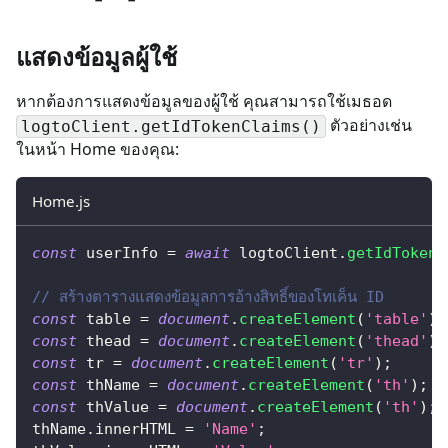
แสดงข้อมูลผู้ใช้
หากต้องการแสดงข้อมูลของผู้ใช้ คุณสามารถใช้เมธอด
ตัวอย่างเช่น
logtoClient.getIdTokenClaims()
ในหน้า Home ของคุณ:
Home.js
const
 userInfo 
=
await
 logtoClient
.
getIdTokenC
// สร้างตารางแสดงข้อมูลการอ้างสิทธิ์ของโทเค็น ID
const
 table 
=
document
.
createElement
(
'table'
)
;
const
 thead 
=
document
.
createElement
(
'thead'
)
;
const
 tr 
=
document
.
createElement
(
'tr'
)
;
const
 thName 
=
document
.
createElement
(
'th'
)
;
const
 thValue 
=
document
.
createElement
(
'th'
)
;
thName
.
innerHTML
=
'Name'
;