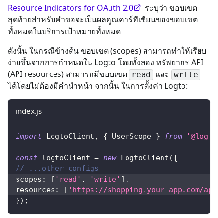
Resource Indicators for OAuth 2.0
ระบุว่า ขอบเขต
สุดท้ายสำหรับคำขอจะเป็นผลคูณคาร์ทีเซียนของขอบเขต
ทั้งหมดในบริการเป้าหมายทั้งหมด
ดังนั้น ในกรณีข้างต้น ขอบเขต (scopes) สามารถทำให้เรียบ
ง่ายขึ้นจากการกำหนดใน Logto โดยทั้งสอง ทรัพยากร API
(API resources) สามารถมีขอบเขต
และ
read
write
ได้โดยไม่ต้องมีคำนำหน้า จากนั้น ในการตั้งค่า Logto:
index.js
import
LogtoClient
,
{
UserScope
}
from
'@logto
const
 logtoClient 
=
new
LogtoClient
(
{
// ...other configs
scopes
:
[
'read'
,
'write'
]
,
resources
:
[
'https://shopping.your-app.com/api
}
)
;