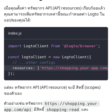
เมื่อคุณตั้งค่า ทรัพยากร API (API resources) เรียบร้อยแล้ว
คุณสามารถเพิ่มทรัพยากรเหล่านี้ขณะกำหนดค่า Logto ใน
แอปของคุณได้:
index.js
import
LogtoClient
from
'@logto/browser'
;
const
 logtoClient 
=
new
LogtoClient
(
{
// ...other configs
resources
:
[
'https://shopping.your-app.com/a
}
)
;
แต่ละ ทรัพยากร API (API resource) จะมี สิทธิ์ (scopes)
ของตัวเอง
ตัวอย่างเช่น ทรัพยากร
https://shopping.your-
มีสิทธิ์
และ
app.com/api
shopping:read