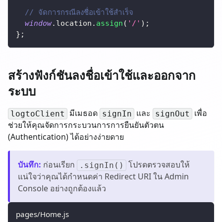
// จัดการกรณีลงชื่อเข้าใช้สำเร็จ
window
.
location
.
assign
(
'/'
)
;
}
;
สร้างฟังก์ชันลงชื่อเข้าใช้และออกจาก
ระบบ
มีเมธอด
และ
เพื่อ
logtoClient
signIn
signOut
ช่วยให้คุณจัดการกระบวนการการยืนยันตัวตน
(Authentication) ได้อย่างง่ายดาย
บันทึก
:
ก่อนเรียก
โปรดตรวจสอบให้
.signIn()
แน่ใจว่าคุณได้กำหนดค่า Redirect URI ใน Admin
Console อย่างถูกต้องแล้ว
pages/Home.js