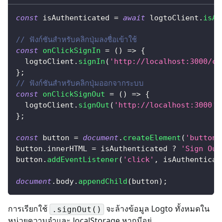
const
 isAuthenticated 
=
await
 logtoClient
.
isAu
// ฟังก์ชันสำหรับคลิกปุ่มลงชื่อเข้าใช้
const
onClickSignIn
=
(
)
=>
{
  logtoClient
.
signIn
(
'http://localhost:3000/ca
}
;
// ฟังก์ชันสำหรับคลิกปุ่มออกจากระบบ
const
onClickSignOut
=
(
)
=>
{
  logtoClient
.
signOut
(
'http://localhost:3000'
)
}
;
const
 button 
=
document
.
createElement
(
'button'
button
.
innerHTML
=
 isAuthenticated 
?
'Sign Out
button
.
addEventListener
(
'click'
,
 isAuthenticat
document
.
body
.
appendChild
(
button
)
;
การเรียกใช้
จะล้างข้อมูล Logto ทั้งหมดใน
.signOut()
หน่วยความจำและ localStorage หากมีอยู่