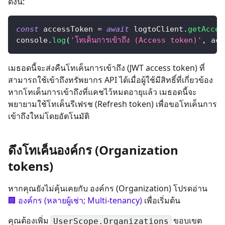
ดังนี้:
const
 accessToken 
=
await
 logtoClient
.
getAcces
console
.
log
(
'โทเค็นการเข้าถึง (Access token)'
,
 acc
เมธอดนี้จะส่งคืนโทเค็นการเข้าถึง (JWT access token) ที่
สามารถใช้เข้าถึงทรัพยากร API ได้เมื่อผู้ใช้มีสิทธิ์ที่เกี่ยวข้อง
หากโทเค็นการเข้าถึงที่แคชไว้หมดอายุแล้ว เมธอดนี้จะ
พยายามใช้โทเค็นรีเฟรช (Refresh token) เพื่อขอโทเค็นการ
เข้าถึงใหม่โดยอัตโนมัติ
ดึงโทเค็นองค์กร (Organization
tokens)
หากคุณยังไม่คุ้นเคยกับ องค์กร (Organization) โปรดอ่าน
🏢 องค์กร (หลายผู้เช่า; Multi-tenancy)
เพื่อเริ่มต้น
คุณต้องเพิ่ม
ขอบเขต
UserScope.Organizations