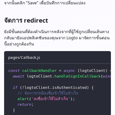
จากนั้นคลิก "Save" เพื่อบันทึกการเปลี่ยนแปลง
จัดการ redirect
ยังมีขั้นตอนที่ต้องดำเนินการหลังจากที่ผู้ใช้ถูกเปลี่ยนเส้นทาง
กลับมายังแอปพลิเคชันของคุณจาก Logto มาจัดการขั้นตอน
นี้อย่างถูกต้องกัน
pages/Callback.js
const
callbackHandler
=
async
(
logtoClient
)
=>
await
 logtoClient
.
handleSignInCallback
(
windo
if
(
!
logtoClient
.
isAuthenticated
)
{
// จัดการกรณีลงชื่อเข้าใช้ไม่สำเร็จ
alert
(
'ลงชื่อเข้าใช้ไม่สำเร็จ'
)
;
return
;
}