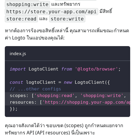
และทรัพยากร
shopping:write
มีสิทธิ์
https://store.your-app.com/api
และ
store:read
store:write
หากต้องการร้องขอสิทธิ์เหล่านี้ คุณสามารถเพิ่มขณะกำหนด
ค่า Logto ในแอปของคุณได้:
index.js
import
LogtoClient
from
'@logto/browser'
;
const
 logtoClient 
=
new
LogtoClient
(
{
// ...other configs
scopes
:
[
'shopping:read'
,
'shopping:write'
,
's
resources
:
[
'https://shopping.your-app.com/api
}
)
;
คุณอาจสังเกตได้ว่า ขอบเขต (scopes) ถูกกำหนดแยกจาก
ทรัพยากร API (API resources) นี่เป็นเพราะ