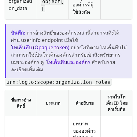
organizati
object[
องค์กรที่ผู้
on_data
]
ใช้สังกัด
บันทึก
:
การอ้างสิทธิ์ขององค์กรเหล่านี้สามารถดึงได้
ผ่าน userinfo endpoint เมื่อใช้
โทเค็นทึบ (Opaque token)
อย่างไรก็ตาม โทเค็นทึบไม่
สามารถใช้เป็นโทเค็นองค์กรสำหรับเข้าถึงทรัพยากร
เฉพาะองค์กร ดู
โทเค็นทึบและองค์กร
สำหรับราย
ละเอียดเพิ่มเติม
urn:logto:scope:organization_roles
รวมในโท
ชื่อการอ้าง
ประเภท
คำอธิบาย
เค็น ID โดย
สิทธิ์
ค่าเริ่มต้น
บทบาท
ขององค์กร