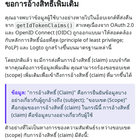
ขอการอ้างสิทธิ์เพิ่มเติม
คุณอาจพบว่าข้อมูลผู้ใช้บางอย่างหายไปในอ็อบเจกต์ที่ส่งคืน
จาก
สาเหตุเนื่องจาก OAuth 2.0
getIdTokenClaims()
และ OpenID Connect (OIDC) ถูกออกแบบมาให้สอดคล้อง
กับหลักการสิทธิ์น้อยที่สุด (principle of least privilege;
PoLP) และ Logto ถูกสร้างขึ้นบนมาตรฐานเหล่านี้
โดยปกติแล้ว จะมีการส่งคืนการอ้างสิทธิ์ (claim) แบบจำกัด
หากคุณต้องการข้อมูลเพิ่มเติม คุณสามารถร้องขอขอบเขต
(scope) เพิ่มเติมเพื่อเข้าถึงการอ้างสิทธิ์ (claim) ที่มากขึ้นได้
ข้อมูล
:
"การอ้างสิทธิ์ (Claim)" คือการยืนยันข้อมูลบาง
อย่างเกี่ยวกับผู้ถูกอ้างถึง (subject); "ขอบเขต (Scope)"
คือกลุ่มของการอ้างสิทธิ์ (claim) ในกรณีนี้ การอ้างสิทธิ์
(claim) คือข้อมูลบางอย่างเกี่ยวกับผู้ใช้
ตัวอย่างที่ไม่เป็นทางการของความสัมพันธ์ระหว่างขอบเขต
(scope) กับการอ้างสิทธิ์ (claim) มีดังนี้: