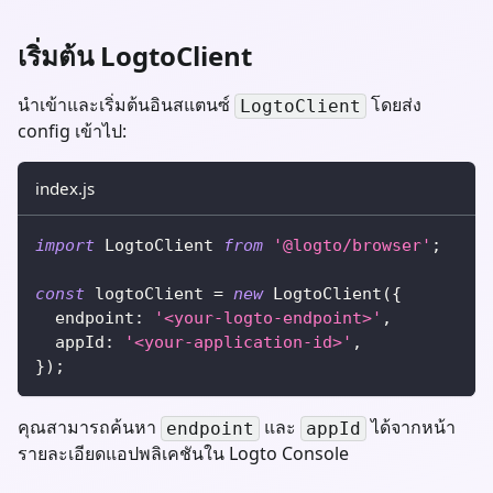
เริ่มต้น LogtoClient
นำเข้าและเริ่มต้นอินสแตนซ์
โดยส่ง
LogtoClient
config เข้าไป:
index.js
import
 LogtoClient 
from
'@logto/browser'
;
const
 logtoClient 
=
new
LogtoClient
(
{
  endpoint
:
'<your-logto-endpoint>'
,
  appId
:
'<your-application-id>'
,
}
)
;
คุณสามารถค้นหา
และ
ได้จากหน้า
endpoint
appId
รายละเอียดแอปพลิเคชันใน Logto Console