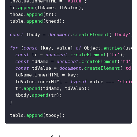
thValue
.
innerHTML
=
'Value'
;
tr
.
append
(
thName
,
 thValue
)
;
thead
.
append
(
tr
)
;
table
.
append
(
thead
)
;
const
 tbody 
=
document
.
createElement
(
'tbody'
)
;
for
(
const
[
key
,
 value
]
of
Object
.
entries
(
user
const
 tr 
=
document
.
createElement
(
'tr'
)
;
const
 tdName 
=
document
.
createElement
(
'td'
)
;
const
 tdValue 
=
document
.
createElement
(
'td'
)
  tdName
.
innerHTML
=
 key
;
  tdValue
.
innerHTML
=
typeof
 value 
===
'string
  tr
.
append
(
tdName
,
 tdValue
)
;
  tbody
.
append
(
tr
)
;
}
table
.
append
(
tbody
)
;