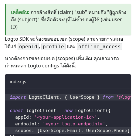
เคล็ดลับ
:
การอ้างสิทธิ์ (claim) "sub" หมายถึง "ผู้ถูกอ้าง
ถึง (subject)" ซึ่งคือตัวระบุที่ไม่ซ้ำของผู้ใช้ (เช่น user
ID)
Logto SDK จะร้องขอขอบเขต (scope) สามรายการเสมอ
ได้แก่
,
และ
openid
profile
offline_access
หากต้องการขอขอบเขต (scopes) เพิ่มเติม คุณสามารถ
กำหนดค่า Logto configs ได้ดังนี้:
index.js
import
LogtoClient
,
{
UserScope
}
from
'@logto
const
 logtoClient 
=
new
LogtoClient
(
{
appId
:
'<your-application-id>'
,
endpoint
:
'<your-logto-endpoint>'
,
scopes
:
[
UserScope
.
Email
,
UserScope
.
Phone
]
,