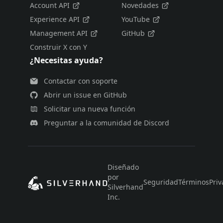
Account API
Novedades
Experience API
YouTube
Management API
GitHub
Construir X con Y
¿Necesitas ayuda?
Contactar con soporte
Abrir un issue en GitHub
Solicitar una nueva función
Preguntar a la comunidad de Discord
Diseñado
por
Seguridad
Términos
Priv
Silverhand
Inc.