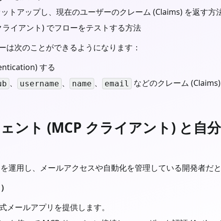
セットアップし、現在のユーザーのクレーム (Claims) を返す方
P クライアント) でフローをテストする方法
バーは次のことができるようになります：
ication) する
、
、
、
などのクレーム (Claims
ub
username
name
email
ェント (MCP クライアント) と自
バーを運用し、メールアクセスや自動化を管理している開発者だ
ト）
式メールアプリを提供します。