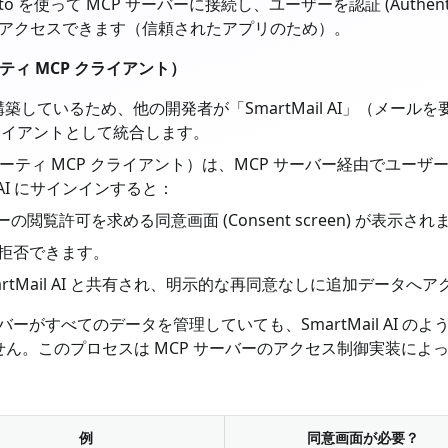
を使って MCP サーバーに接続し、ユーザーを認証 (Authentic
アクセスできます（信頼されたアプリのため）。
ティ MCP クライアント）
築しているため、他の開発者が「SmartMail AI」（メー
ライアントとして統合します。
サードパーティ MCP クライアント）は、MCP サーバー経由で
l AI にサインインすると：
ダーの閲覧許可を求める同意画面 (Consent screen) が表示され
は拒否できます。
SmartMail AI と共有され、明示的な再同意なしに追加データ
ーがすべてのデータを管理していても、SmartMail AI 
ん。このプロセスは MCP サーバーのアクセス制御実装によ
例
同意画面が必要？