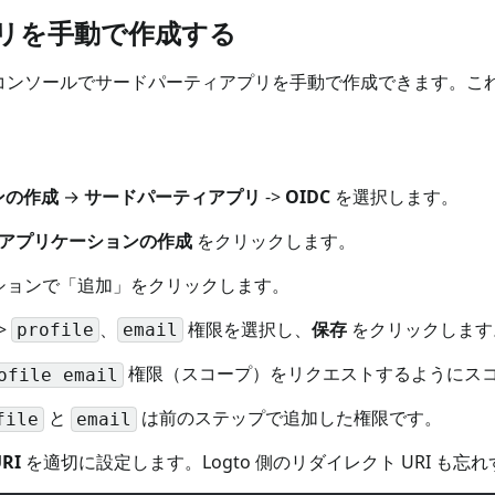
プリを手動で作成する
o コンソールでサードパーティアプリを手動で作成できます。
ンの作成
→
サードパーティアプリ
->
OIDC
を選択します。
アプリケーションの作成
をクリックします。
ションで「追加」をクリックします。
>
、
権限を選択し、
保存
をクリックします
profile
email
権限（スコープ）をリクエストするようにス
ofile email
と
は前のステップで追加した権限です。
file
email
RI
を適切に設定します。Logto 側のリダイレクト URI も