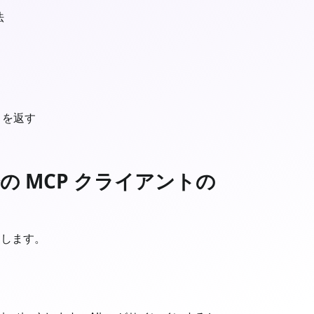
法
) を返す
分の MCP クライアントの
とします。