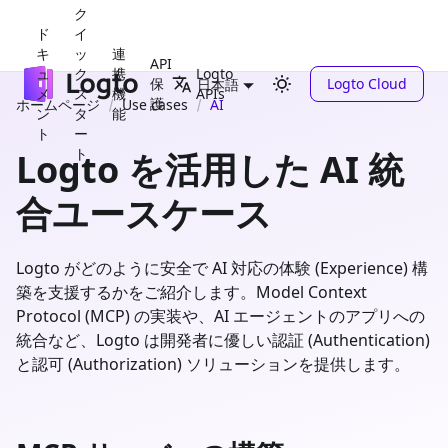
ク
ド
イ
キ
ッ
連
API
ュ
ク
携
Logto
保
Logto Cloud
日本語
メ
ス
機
APIs
護
ホームページ
Use cases
AI
ン
タ
能
ト
ー
ト
Logto を活用した AI 統
合ユースケース
Logto がどのように安全で AI 対応の体験 (Experience) 構
築を支援するかをご紹介します。Model Context
Protocol (MCP) の実装や、AI エージェントのアプリへの
統合など、Logto は開発者に優しい認証 (Authentication)
と認可 (Authorization) ソリューションを提供します。