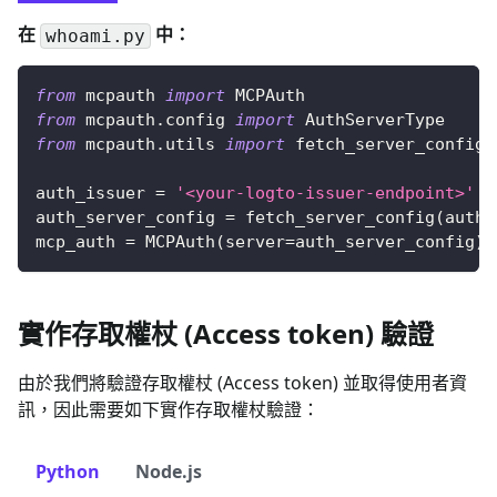
在
中：
whoami.py
from
 mcpauth 
import
 MCPAuth
from
 mcpauth
.
config 
import
 AuthServerType
from
 mcpauth
.
utils 
import
 fetch_server_config
auth_issuer 
=
'<your-logto-issuer-endpoint>'
auth_server_config 
=
 fetch_server_config
(
auth_
mcp_auth 
=
 MCPAuth
(
server
=
auth_server_config
)
實作存取權杖 (Access token) 驗證
由於我們將驗證存取權杖 (Access token) 並取得使用者資
訊，因此需要如下實作存取權杖驗證：
Python
Node.js