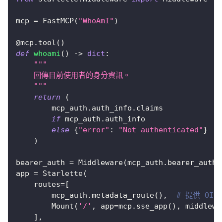
mcp 
=
 FastMCP
(
"WhoAmI"
)
@mcp
.
tool
(
)
def
whoami
(
)
-
>
dict
:
"""
    回傳目前使用者的身分資訊。
    """
return
(
        mcp_auth
.
auth_info
.
claims
if
 mcp_auth
.
auth_info
else
{
"error"
:
"Not authenticated"
}
)
bearer_auth 
=
 Middleware
(
mcp_auth
.
bearer_auth_
app 
=
 Starlette
(
    routes
=
[
        mcp_auth
.
metadata_route
(
)
,
# 提供 OID
        Mount
(
'/'
,
 app
=
mcp
.
sse_app
(
)
,
 middlewa
]
,