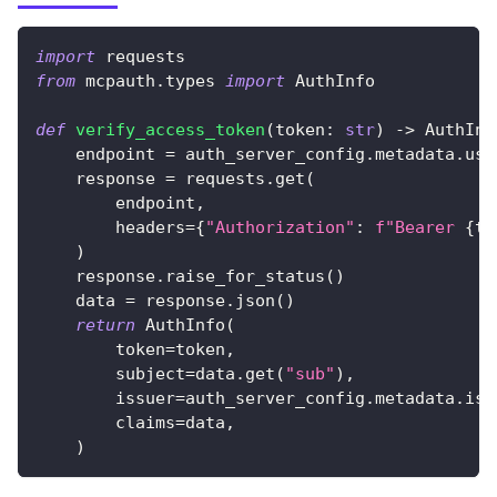
import
 requests
from
 mcpauth
.
types 
import
 AuthInfo
def
verify_access_token
(
token
:
str
)
-
>
 AuthInf
    endpoint 
=
 auth_server_config
.
metadata
.
use
    response 
=
 requests
.
get
(
        endpoint
,
        headers
=
{
"Authorization"
:
f"Bearer 
{
to
)
    response
.
raise_for_status
(
)
    data 
=
 response
.
json
(
)
return
 AuthInfo
(
        token
=
token
,
        subject
=
data
.
get
(
"sub"
)
,
        issuer
=
auth_server_config
.
metadata
.
iss
        claims
=
data
,
)