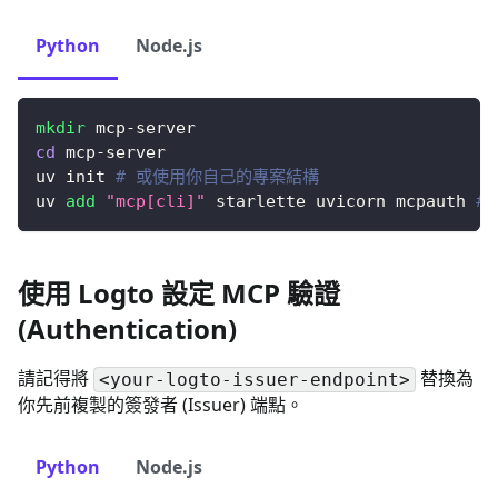
Python
Node.js
mkdir
 mcp-server
cd
 mcp-server
uv init 
# 或使用你自己的專案結構
uv 
add
"mcp[cli]"
 starlette uvicorn mcpauth 
#
使用 Logto 設定 MCP 驗證
(Authentication)
請記得將
替換為
<your-logto-issuer-endpoint>
你先前複製的簽發者 (Issuer) 端點。
Python
Node.js