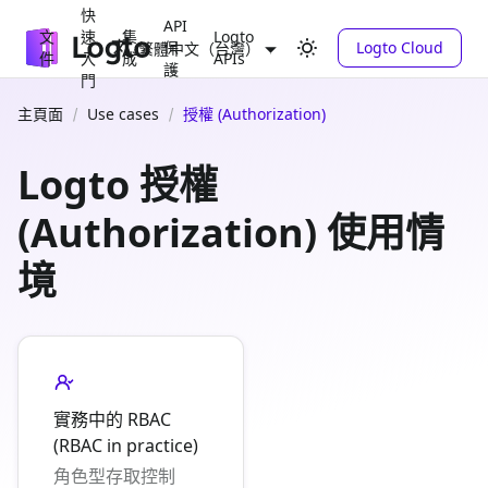
快
API
文
速
集
Logto
保
Logto Cloud
繁體中文（台灣）
件
入
成
APIs
護
門
主頁面
Use cases
授權 (Authorization)
Logto 授權
(Authorization) 使用情
境
實務中的 RBAC
(RBAC in practice)
角色型存取控制