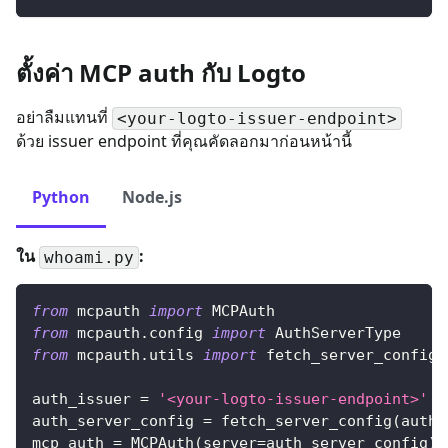
ตั้งค่า MCP auth กับ Logto
อย่าลืมแทนที่
<your-logto-issuer-endpoint>
ด้วย issuer endpoint ที่คุณคัดลอกมาก่อนหน้านี้
Python
Node.js
ใน
:
whoami.py
from
 mcpauth 
import
 MCPAuth
from
 mcpauth
.
config 
import
 AuthServerType
from
 mcpauth
.
utils 
import
 fetch_server_config
auth_issuer 
=
'<your-logto-issuer-endpoint>'
auth_server_config 
=
 fetch_server_config
(
auth_
mcp_auth 
=
 MCPAuth
(
server
=
auth_server_config
)