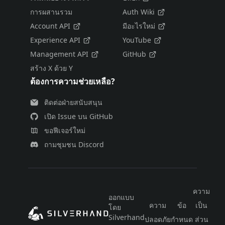
การผสานรวม
Auth Wiki
Account API
มีอะไรใหม่
Experience API
YouTube
Management API
GitHub
สร้าง X ด้วย Y
ต้องการความช่วยเหลือ?
ติดต่อฝ่ายสนับสนุน
เปิด Issue บน GitHub
ขอฟีเจอร์ใหม่
ถามชุมชน Discord
ความ
ออกแบบ
ความ
ข้อ
เป็น
โดย
ไท
Silverhand
ปลอดภัย
กำหนด
ส่วน