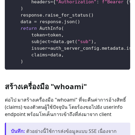
        headers
=
{
"Authorization"
:
f"Bearer 
{
to
)
    response
.
raise_for_status
(
)
    data 
=
 response
.
json
(
)
return
 AuthInfo
(
        token
=
token
,
        subject
=
data
.
get
(
"sub"
)
,
        issuer
=
auth_server_config
.
metadata
.
iss
        claims
=
data
,
)
สร้างเครื่องมือ "whoami"
ต่อไป มาสร้างเครื่องมือ "whoami" ที่จะคืนค่าการอ้างสิทธิ์
(claims) ของตัวตนผู้ใช้ปัจจุบัน โดยร้องขอไปยัง userinfo
endpoint พร้อมโทเค็นการเข้าถึงที่ส่งมาจาก client
บันทึก
:
ตัวอย่างนี้ใช้การส่งข้อมูลแบบ SSE เนื่องจาก