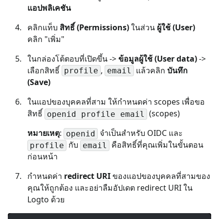
แอปพลิเคชัน
คลิกแท็บ
สิทธิ์ (Permissions)
ในส่วน
ผู้ใช้ (User)
คลิก "เพิ่ม"
ในกล่องโต้ตอบที่เปิดขึ้น ->
ข้อมูลผู้ใช้ (User data)
->
เลือกสิทธิ์
,
แล้วคลิก
บันทึก
profile
email
(Save)
ในแอปของบุคคลที่สาม ให้กำหนดค่า scopes เพื่อขอ
สิทธิ์
(scopes)
openid profile email
หมายเหตุ
:
จำเป็นสำหรับ OIDC และ
openid
กับ
คือสิทธิ์ที่คุณเพิ่มในขั้นตอน
profile
email
ก่อนหน้า
กำหนดค่า
redirect URI
ของแอปของบุคคลที่สามของ
คุณให้ถูกต้อง และอย่าลืมอัปเดต redirect URI ใน
Logto ด้วย