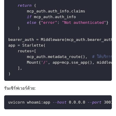
return
(
        mcp_auth
.
auth_info
.
claims
if
 mcp_auth
.
auth_info
else
{
"error"
:
"Not authenticated"
}
)
bearer_auth 
=
 Middleware
(
mcp_auth
.
bearer_auth_
app 
=
 Starlette
(
    routes
=
[
        mcp_auth
.
metadata_route
(
)
,
# ให้บริการ
        Mount
(
'/'
,
 app
=
mcp
.
sse_app
(
)
,
 middlewa
]
,
)
รันเซิร์ฟเวอร์ด้วย:
uvicorn whoami:app 
--host
0.0
.0.0 
--port
3001