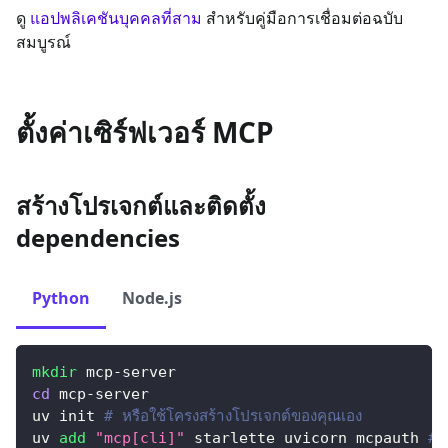
ดู
แอปพลิเคชันบุคคลที่สาม
สำหรับคู่มือการเชื่อมต่อฉบับ
สมบูรณ์
ตั้งค่าเซิร์ฟเวอร์ MCP
สร้างโปรเจกต์และติดตั้ง
dependencies
Python
Node.js
mkdir
 mcp-server
cd
 mcp-server
uv init 
# หรือใช้โครงสร้างโปรเจกต์ของคุณเอง
uv 
add
"mcp[cli]"
 starlette uvicorn mcpauth 
# 