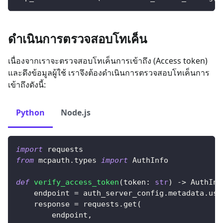
ดำเนินการตรวจสอบโทเค็น
เนื่องจากเราจะตรวจสอบโทเค็นการเข้าถึง (Access token)
และดึงข้อมูลผู้ใช้ เราจึงต้องดำเนินการตรวจสอบโทเค็นการ
เข้าถึงดังนี้:
Python
Node.js
import
 requests
from
 mcpauth
.
types 
import
 AuthInfo
def
verify_access_token
(
token
:
str
)
-
>
 AuthInf
    endpoint 
=
 auth_server_config
.
metadata
.
use
    response 
=
 requests
.
get
(
        endpoint
,