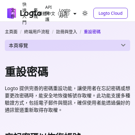
快
API
文
速
集
Logto
保
Logto Cloud
繁體中文（台灣）
件
入
成
APIs
護
門
主頁面
終端用戶流程
註冊與登入
重設密碼
本頁導覽
重設密碼
Logto 提供完善的密碼重設功能，讓使用者在忘記密碼或想
要更改密碼時，能安全地恢復帳號存取權。此功能支援多種
驗證方式，包括電子郵件與簡訊，確保使用者能透過偏好的
通訊管道重新取得存取權。