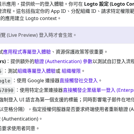
個隱藏的展示應用，提供統一的登入體驗。你可在
Logto 設定 (Logto Con
證流程。這包括指定你的 App ID、分配組織 ID、請求特定權限範圍
的應用建立 Logto context。
ive Preview) 登入時才會生效。
試
應用程式專屬登入體驗
、資源保護政策等很重要。
rs)
：提供額外的
驗證 (Authentication) 參數
以測試自訂登入流
：測試
組織專屬登入體驗
或
組織權限
。
6
：使用 Google 連接器
直接觸發社交登入
。
ogle
：使用特定企業連接器
直接觸發企業級單一登入 (Enterpri
67890
強制登入 UI 語言為第一個支援的標籤；同時影響電子郵件在
以空格分隔），指定授權伺服器是否要求終端使用者重新驗證 (Authe
hentication)。
前要求使用者同意。