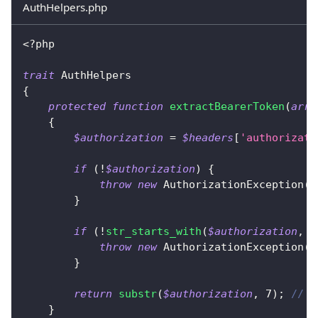
AuthHelpers.php
<?php
trait
AuthHelpers
{
protected
function
extractBearerToken
(
arra
{
$authorization
=
$headers
[
'authorizati
if
(
!
$authorization
)
{
throw
new
AuthorizationException
(
'
}
if
(
!
str_starts_with
(
$authorization
,
'
throw
new
AuthorizationException
(
'
}
return
substr
(
$authorization
,
7
)
;
// 
}