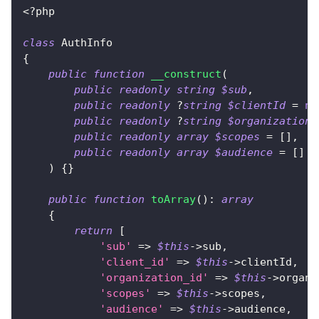
<?php
class
AuthInfo
{
public
function
__construct
(
public
readonly
string
$sub
,
public
readonly
?
string
$clientId
=
nu
public
readonly
?
string
$organizationI
public
readonly
array
$scopes
=
[
]
,
public
readonly
array
$audience
=
[
]
)
{
}
public
function
toArray
(
)
:
array
{
return
[
'sub'
=>
$this
->
sub
,
'client_id'
=>
$this
->
clientId
,
'organization_id'
=>
$this
->
organi
'scopes'
=>
$this
->
scopes
,
'audience'
=>
$this
->
audience
,