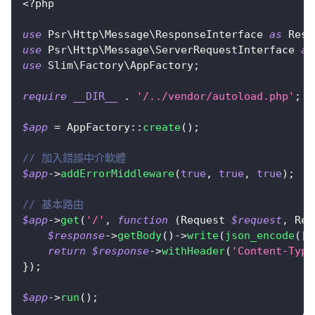
<?php
use
Psr
\
Http
\
Message
\
ResponseInterface
as
 Resp
use
Psr
\
Http
\
Message
\
ServerRequestInterface
as
use
Slim
\
Factory
\
AppFactory
;
require
__DIR__
.
'/../vendor/autoload.php'
;
$app
=
AppFactory
::
create
(
)
;
// 加入錯誤中介軟體
$app
->
addErrorMiddleware
(
true
,
true
,
true
)
;
// 基本路由
$app
->
get
(
'/'
,
function
(
Request
$request
,
Res
$response
->
getBody
(
)
->
write
(
json_encode
(
[
'
return
$response
->
withHeader
(
'Content-Type
}
)
;
$app
->
run
(
)
;