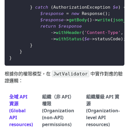
}
catch
(
AuthorizationException
$e
)
{
$response
=
new
Response
(
)
;
$response
->
getBody
(
)
->
write
(
json_e
return
$response
->
withHeader
(
'Content-Type'
,
'
->
withStatus
(
$e
->
statusCode
)
;
}
}
}
根據你的權限模型，在
中實作對應的驗
JwtValidator
證邏輯：
全域 API
組織（非 API）
組織層級 API 資
資源
權限
源
(Global
(Organization
(Organization-
API
(non-API)
level API
resources)
permissions)
resources)