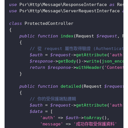
use
Psr
\
Http
\
Message
\
ResponseInterface
as
 Resp
use
Psr
\
Http
\
Message
\
ServerRequestInterface
as
class
ProtectedController
{
public
function
index
(
Request
$request
,
Re
{
// 從 request 屬性取得驗證 (Authenticati
$auth
=
$request
->
getAttribute
(
'auth'
)
$response
->
getBody
(
)
->
write
(
json_encod
return
$response
->
withHeader
(
'Content-
}
public
function
detailed
(
Request
$request
,
{
// 你的受保護端點邏輯
$auth
=
$request
->
getAttribute
(
'auth'
)
$data
=
[
'auth'
=>
$auth
->
toArray
(
)
,
'message'
=>
'成功存取受保護資料'