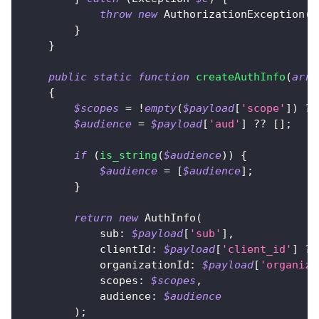
throw
new
AuthorizationException
(
'
}
}
public
static
function
createAuthInfo
(
arra
{
$scopes
=
!
empty
(
$payload
[
'scope'
]
)
?
$audience
=
$payload
[
'aud'
]
??
[
]
;
if
(
is_string
(
$audience
)
)
{
$audience
=
[
$audience
]
;
}
return
new
AuthInfo
(
sub
:
$payload
[
'sub'
]
,
clientId
:
$payload
[
'client_id'
]
??
organizationId
:
$payload
[
'organiza
scopes
:
$scopes
,
audience
:
$audience
)
;