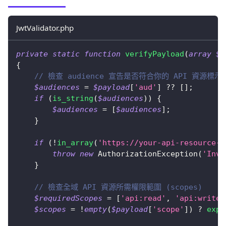
JwtValidator.php
private
static
function
verifyPayload
(
array
$p
{
// 檢查 audience 宣告是否符合你的 API 資源標示符 (
$audiences
=
$payload
[
'aud'
]
??
[
]
;
if
(
is_string
(
$audiences
)
)
{
$audiences
=
[
$audiences
]
;
}
if
(
!
in_array
(
'https://your-api-resource-i
throw
new
AuthorizationException
(
'Inva
}
// 檢查全域 API 資源所需權限範圍 (scopes)
$requiredScopes
=
[
'api:read'
,
'api:write'
$scopes
=
!
empty
(
$payload
[
'scope'
]
)
?
expl