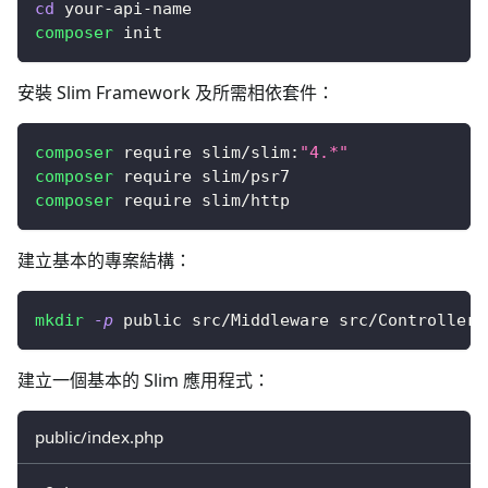
cd
 your-api-name
composer
 init
安裝 Slim Framework 及所需相依套件：
composer
 require slim/slim:
"4.*"
composer
 require slim/psr7
composer
 require slim/http
建立基本的專案結構：
mkdir
-p
 public src/Middleware src/Controllers
建立一個基本的 Slim 應用程式：
public/index.php