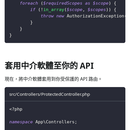
foreach
(
$requiredScopes
as
$scope
)
{
if
(
!
in_array
(
$scope
,
$scopes
)
)
{
throw
new
AuthorizationException
(
'
}
}
}
套用中介軟體至你的 API
現在，將中介軟體套用到你受保護的 API 路由。
src/Controllers/ProtectedController.php
<?php
namespace
App
\
Controllers
;