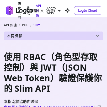
快
API
文
速
集
Logto
保
Logto Cloud
繁體中文（台灣）
件
入
成
APIs
護
門
API 保護
PHP
Slim
本頁導覽
使用 RBAC（角色型存取
控制）與 JWT（JSON
Web Token）驗證保護你
的 Slim API
本指南將協助你透過