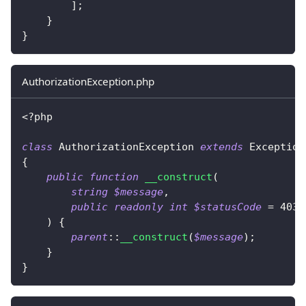
]
;
}
}
AuthorizationException.php
<?php
class
AuthorizationException
extends
Exception
{
public
function
__construct
(
string
$message
,
public
readonly
int
$statusCode
=
403
)
{
parent
::
__construct
(
$message
)
;
}
}