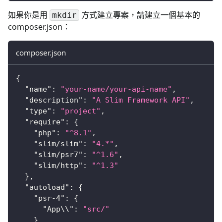
如果你是用
方式建立專案，請建立一個基本的
mkdir
composer.json：
composer.json
{
"name"
:
"your-name/your-api-name"
,
"description"
:
"A Slim Framework API"
,
"type"
:
"project"
,
"require"
:
{
"php"
:
"^8.1"
,
"slim/slim"
:
"4.*"
,
"slim/psr7"
:
"^1.6"
,
"slim/http"
:
"^1.3"
}
,
"autoload"
:
{
"psr-4"
:
{
"App\\"
:
"src/"
}