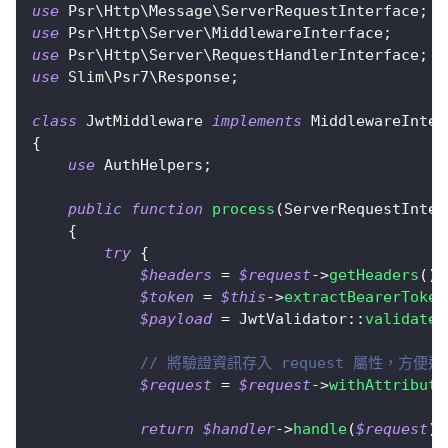
use
Psr
\
Http
\
Message
\
ServerRequestInterface
;
use
Psr
\
Http
\
Server
\
MiddlewareInterface
;
use
Psr
\
Http
\
Server
\
RequestHandlerInterface
;
use
Slim
\
Psr7
\
Response
;
class
JwtMiddleware
implements
MiddlewareInter
{
use
AuthHelpers
;
public
function
process
(
ServerRequestInter
{
try
{
$headers
=
$request
->
getHeaders
(
)
;
$token
=
$this
->
extractBearerToken
$payload
=
JwtValidator
::
validateJ
// 將驗證資訊存入 request 屬性，方便通用存取 (
$request
=
$request
->
withAttribute
return
$handler
->
handle
(
$request
)
;