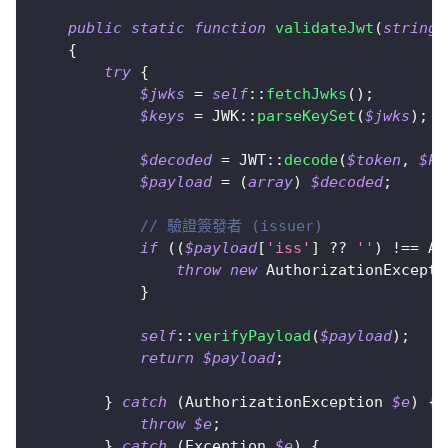
public
static
function
validateJwt
(
string
{
try
{
$jwks
=
self
::
fetchJwks
(
)
;
$keys
=
JWK
::
parseKeySet
(
$jwks
)
;
$decoded
=
JWT
::
decode
(
$token
,
$ke
$payload
=
(
array
)
$decoded
;
// 驗證簽發者 (issuer)
if
(
(
$payload
[
'iss'
]
??
''
)
!==
Au
throw
new
AuthorizationExcepti
}
self
::
verifyPayload
(
$payload
)
;
return
$payload
;
}
catch
(
AuthorizationException
$e
)
{
throw
$e
;
}
catch
(
Exception
$e
)
{