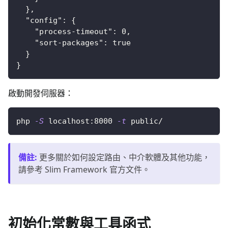
}
,
"config"
:
{
"process-timeout"
:
0
,
"sort-packages"
:
true
}
}
啟動開發伺服器：
php 
-S
 localhost:8000 
-t
 public/
備註
:
更多關於如何設定路由、中介軟體及其他功能，
請參考 Slim Framework 官方文件。
初始化常數與工具函式