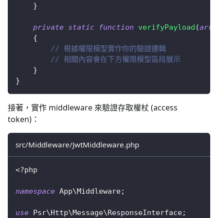
}
private
static
function
verifyPayload
(
arra
{
// 根據權限模型實作你的驗證邏輯
// 相關內容會在下方權限模型區段展示
}
}
接著，實作 middleware 來驗證存取權杖 (access
token)：
src/Middleware/JwtMiddleware.php
<?php
namespace
App
\
Middleware
;
use
Psr
\
Http
\
Message
\
ResponseInterface
;